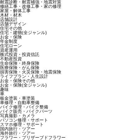
耐震診断・耐震補強・地震対策
修繕工事・改修工事・家の修理
家屋・解体工事
木材・材木
店舗設計
店舗デザイン
住宅その他
住宅・建物(全ジャンル)
お金・保険
年金制度
住宅ローン
資産運用
株式投資・投資信託
不動産投資
生命保険・終身保険
医療保険・がん保険
損害保険・火災保険・地震保険
ライフプラン・人生設計
お金・保険その他
お金・保険(全ジャンル)
趣味
車
板金塗装・車塗装
車修理・自動車整備
バイク修理・バイク整備
バイク販売・バイクパーツ
写真撮影・カメラ
パソコン修理・サポート
スマホ修理・サポート
国内旅行・ツアー
海外旅行・ツアー
フラワー・プリザーブドフラワー