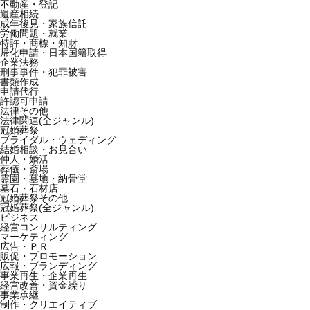
不動産・登記
遺産相続
成年後見・家族信託
労働問題・就業
特許・商標・知財
帰化申請・日本国籍取得
企業法務
刑事事件・犯罪被害
書類作成
申請代行
許認可申請
法律その他
法律関連(全ジャンル)
冠婚葬祭
ブライダル・ウェディング
結婚相談・お見合い
仲人・婚活
葬儀・斎場
霊園・墓地・納骨堂
墓石・石材店
冠婚葬祭その他
冠婚葬祭(全ジャンル)
ビジネス
経営コンサルティング
マーケティング
広告・ＰＲ
販促・プロモーション
広報・ブランディング
事業再生・企業再生
経営改善・資金繰り
事業承継
制作・クリエイティブ