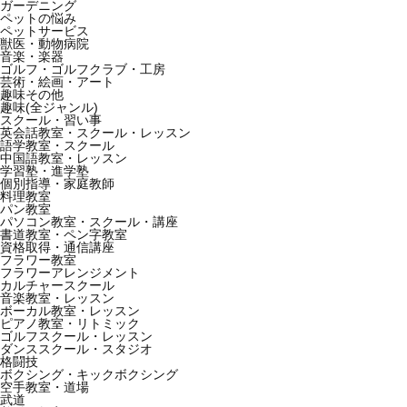
ガーデニング
ペットの悩み
ペットサービス
獣医・動物病院
音楽・楽器
ゴルフ・ゴルフクラブ・工房
芸術・絵画・アート
趣味その他
趣味(全ジャンル)
スクール・習い事
英会話教室・スクール・レッスン
語学教室・スクール
中国語教室・レッスン
学習塾・進学塾
個別指導・家庭教師
料理教室
パン教室
パソコン教室・スクール・講座
書道教室・ペン字教室
資格取得・通信講座
フラワー教室
フラワーアレンジメント
カルチャースクール
音楽教室・レッスン
ボーカル教室・レッスン
ピアノ教室・リトミック
ゴルフスクール・レッスン
ダンススクール・スタジオ
格闘技
ボクシング・キックボクシング
空手教室・道場
武道