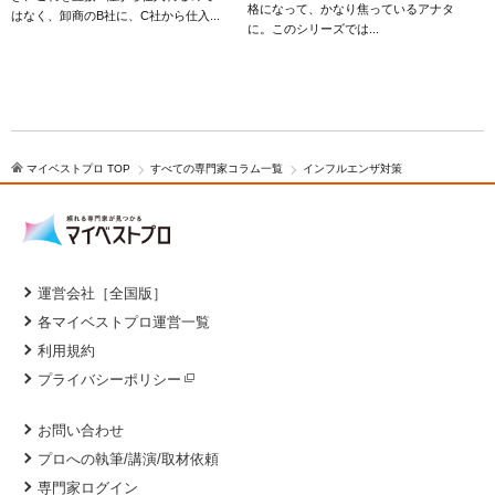
格になって、かなり焦っているアナタ
はなく、卸商のB社に、C社から仕入...
に。このシリーズでは...
で
マイベストプロ TOP
すべての専門家コラム一覧
インフルエンザ対策
運営会社［全国版］
各マイベストプロ運営一覧
利用規約
プライバシーポリシー
お問い合わせ
プロへの執筆/講演/取材依頼
専門家ログイン