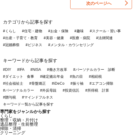
次のページへ
カテゴリから記事を探す
#くらし
#住宅・建物
#お金・保険
#趣味
#スクール・習い事
#出産・子育て・教育
#美容・健康
#医療・病院
#法律関連
#冠婚葬祭
#ビジネス
#メンタル・カウンセリング
キーワードから記事を探す
#DIY
#IFA
#NISA
#働き方改革
#パーソナルカラー 診断
#ダイエット 食事
#確定拠出年金
#魚の目
#相続税
#社会福祉士
#骨盤矯正
#iDeCo
#振り袖
#エアコン掃除
#パーソナルカラー
#外反母趾
#投資信託
#所得税 計算
#贈与税
#マインドフルネス
キーワード一覧から記事を探す
専門家をジャンルから探す
くらし
整理・収納・片付け
遺品整理・生前整理
掃除・清掃
クリーニング