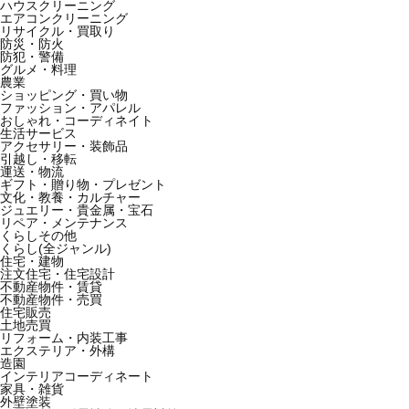
ハウスクリーニング
エアコンクリーニング
リサイクル・買取り
防災・防火
防犯・警備
グルメ・料理
農業
ショッピング・買い物
ファッション・アパレル
おしゃれ・コーディネイト
生活サービス
アクセサリー・装飾品
引越し・移転
運送・物流
ギフト・贈り物・プレゼント
文化・教養・カルチャー
ジュエリー・貴金属・宝石
リペア・メンテナンス
くらしその他
くらし(全ジャンル)
住宅・建物
注文住宅・住宅設計
不動産物件・賃貸
不動産物件・売買
住宅販売
土地売買
リフォーム・内装工事
エクステリア・外構
造園
インテリアコーディネート
家具・雑貨
外壁塗装