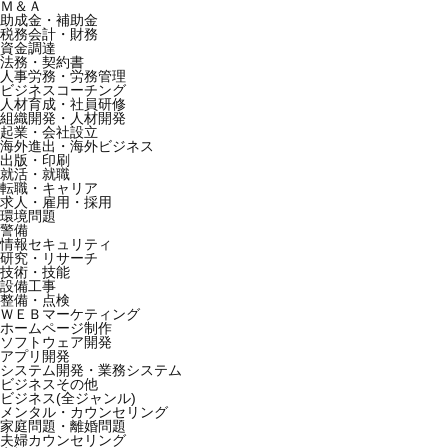
Ｍ＆Ａ
助成金・補助金
税務会計・財務
資金調達
法務・契約書
人事労務・労務管理
ビジネスコーチング
人材育成・社員研修
組織開発・人材開発
起業・会社設立
海外進出・海外ビジネス
出版・印刷
就活・就職
転職・キャリア
求人・雇用・採用
環境問題
警備
情報セキュリティ
研究・リサーチ
技術・技能
設備工事
整備・点検
ＷＥＢマーケティング
ホームページ制作
ソフトウェア開発
アプリ開発
システム開発・業務システム
ビジネスその他
ビジネス(全ジャンル)
メンタル・カウンセリング
家庭問題・離婚問題
夫婦カウンセリング