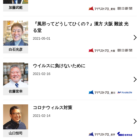
加藤武範
『風邪ってどうしてひくの？』漢方 大阪 難波 光
る堂
2021-05-01
白石光彦
ウイルスに負けないために
2021-02-16
佐藤宣幸
コロナウィルス対策
2021-02-14
山口恒司