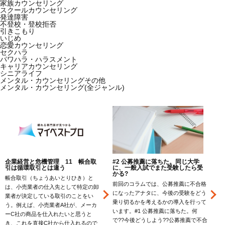
家族カウンセリング
スクールカウンセリング
発達障害
不登校・登校拒否
引きこもり
いじめ
恋愛カウンセリング
セクハラ
パワハラ・ハラスメント
キャリアカウンセリング
シニアライフ
メンタル・カウンセリングその他
メンタル・カウンセリング(全ジャンル)
企業経営と危機管理 11 帳合取
#2 公募推薦に落ちた。同じ大学
引は循環取引とは違う
に、一般入試でまた受験したら受
かる?
帳合取引（ちょうあいとりひき）と
前回のコラムでは、公募推薦に不合格
は、小売業者の仕入先として特定の卸
になったアナタに、今後の受験をどう
一
業者が決定している取引のことをい
乗り切るかを考えるかの導入を行って
う。例えば、小売業者A社が、メーカ
います。#1 公募推薦に落ちた。何
ーC社の商品を仕入れたいと思うと
で??今後どうしよう??公募推薦で不合
き、これを直接C社から仕入れるので