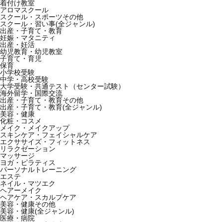
着付け教室
アロマスクール
スクール・スポーツその他
スクール・習い事(全ジャンル)
出産・子育て・教育
妊娠・マタニティ
出産・妊活
幼児教育・幼児教室
子育て・育児
保育
小学校受験
中学・高校受験
大学受験・共通テスト（センター試験）
海外留学・国際交流
出産・子育て・教育その他
出産・子育て・教育(全ジャンル)
美容・健康
化粧・コスメ
メイク・メイクアップ
スキンケア・フェイシャルケア
エクササイズ・フィットネス
リラクゼーション
マッサージ
ヨガ・ピラティス
パーソナルトレーニング
エステ
ネイル・マツエク
ヘアーメイク
ヘアケア・スカルプケア
美容・健康その他
美容・健康(全ジャンル)
医療・病院