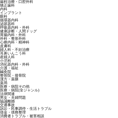
歯科治療・口腔外科
矯正歯科
内科
インプラント
眼科
循環器内科
泌尿器科
呼吸器内科・外科
健康診断・人間ドッグ
胃腸内科・外科
外科・整形外科
心療内科・精神科
皮膚科
婦人科・不妊治療
耳鼻いんこう科
産婦人科
小児科
消化器内科・外科
介護・福祉
鍼灸院
整骨院・接骨院
漢方・薬膳
薬局
医療・病院その他
医療・病院(全ジャンル)
法律関連
男女・夫婦問題
協議離婚
交通事故
訴訟・民事調停・生活トラブル
借金・債務整理
消費者トラブル・被害相談