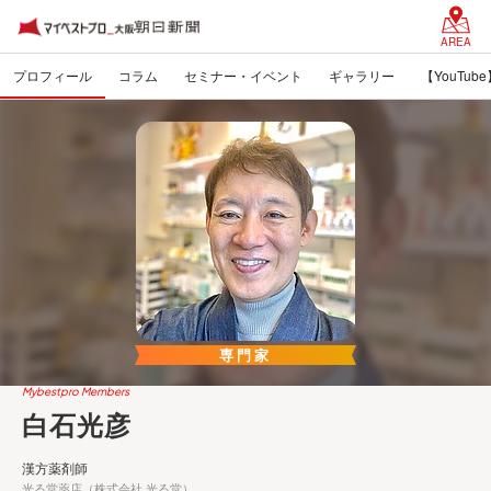
AREA
プロフィール
コラム
セミナー・イベント
ギャラリー
【YouTube
専門家
Mybestpro Members
白石光彦
漢方薬剤師
光る堂薬店（株式会社 光る堂）