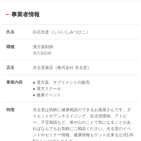
事業者情報
氏名
白石光彦（しらいしみつひこ）
職種
漢方薬剤師
漢方薬剤師
店名
光る堂薬店（株式会社 光る堂）
事業内容
● 漢方薬、サプリメントの販売
● 漢方スクール
● 健康イベント
特徴
光る堂は気軽に健康相談のできるお薬屋さんです。ダ
イエットやアンチエイジング、生活習慣病、アトピ
ー、子宝相談など、体や心のことで気になることがあ
ればなんでもお気軽にご相談ください。光る堂のイベ
ントやセミナー情報、健康情報もゲット出来る公式LIN
Eからいつでもどうぞ。