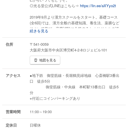
◎光る堂公式LINEはこちら⇒
https://lin.ee/aXYyo2t
2019年9月より漢方スクールをスタート。基礎コース
(全6回)では、漢方全般の基礎知識、養生法、薬膳など
について学び、卒業試験に合格するとオリジナルの認
続きを見る
定証「漢方養生アンバサダー」をお渡しします。スク
ール生は、スクールのイベントを特別料金でご参加で
住所
〒541-0059
きます。さらに、スクール生専用の facebook グループ
大阪府大阪市中央区博労町4-2-8ロジェビル101
ページで、みっちー先生と直接話をしたり、情報交換
もできます。
地図を見る
そのほか、週に4～5回ほどインスタグラムでライブ配
信しています。もぜひご覧ください
アクセス
●地下鉄 御堂筋線・長堀鶴見緑地線 心斎橋駅3番出
◎みっちー先生Instagram ⇒
https://www.instagram.co
口 徒歩5分
m/mitchy_kampo/
御堂筋線・中央線 本町駅13番出口 徒歩5
◎みっちー先生YouTube ⇒
https://www.youtube.com/
分
@mitchy_kampo/
※付近にコインパーキングあり
営業時間
11:00～19:00
定休日
日曜休