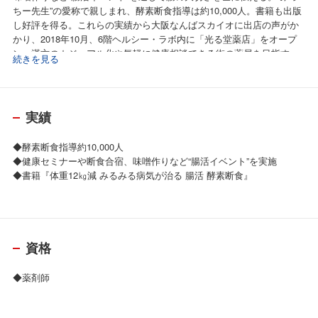
ちー先生”の愛称で親しまれ、酵素断食指導は約10,000人。書籍も出版
し好評を得る。これらの実績から大阪なんばスカイオに出店の声がか
かり、2018年10月、6階ヘルシー・ラボ内に「光る堂薬店」をオープ
ン。漢方のカジュアル化や気軽に健康相談できる街の薬局を目指す。
続きを見る
開店から約1年後、さらに多くの人に漢方の知識を伝えたいと、2019年
9月から光る堂漢方スクールもスタート。2023年1月より博労町の難波
神社前に移転。誰でも気軽に参加できる1dayスクールやイベント、オ
ンラインサロンも実施している。
実績
◆酵素断食指導約10,000人
◆健康セミナーや断食合宿、味噌作りなど“腸活イベント”を実施
◆書籍『体重12㎏減 みるみる病気が治る 腸活 酵素断食』
資格
◆薬剤師