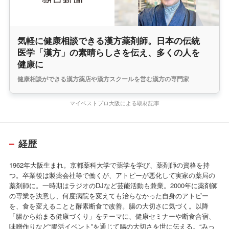
気軽に健康相談できる漢方薬剤師。日本の伝統
医学「漢方」の素晴らしさを伝え、多くの人を
健康に
健康相談ができる漢方薬店や漢方スクールを営む漢方の専門家
マイベストプロ大阪による取材記事
経歴
1962年大阪生まれ。京都薬科大学で薬学を学び、薬剤師の資格を持
つ。卒業後は製薬会社等で働くが、アトピーが悪化して実家の薬局の
薬剤師に。一時期はラジオのDJなど芸能活動も兼業。2000年に薬剤師
の専業を決意し、何度病院を変えても治らなかった自身のアトピー
を、食を変えることと酵素断食で改善。腸の大切さに気づく。以降
「腸から始まる健康づくり」をテーマに、健康セミナーや断食合宿、
味噌作りなど“腸活イベント”を通じて腸の大切さを世に伝える。“みっ