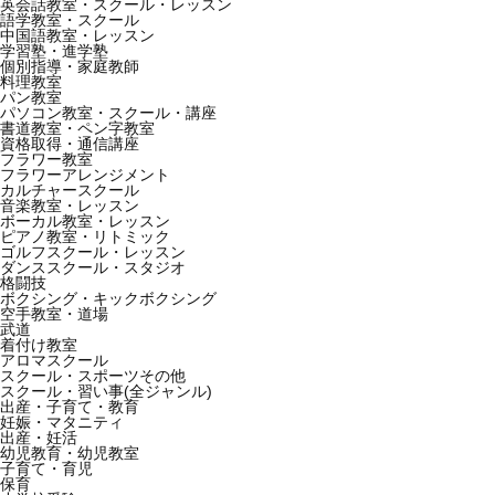
英会話教室・スクール・レッスン
語学教室・スクール
中国語教室・レッスン
学習塾・進学塾
個別指導・家庭教師
料理教室
パン教室
パソコン教室・スクール・講座
書道教室・ペン字教室
資格取得・通信講座
フラワー教室
フラワーアレンジメント
カルチャースクール
音楽教室・レッスン
ボーカル教室・レッスン
ピアノ教室・リトミック
ゴルフスクール・レッスン
ダンススクール・スタジオ
格闘技
ボクシング・キックボクシング
空手教室・道場
武道
着付け教室
アロマスクール
スクール・スポーツその他
スクール・習い事(全ジャンル)
出産・子育て・教育
妊娠・マタニティ
出産・妊活
幼児教育・幼児教室
子育て・育児
保育