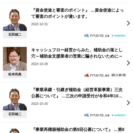
『資金使途と審査のポイント』 …資金使途によっ
て審査のポイントが違います。
2022-10-31
石田雄二
キャッシュフロー経営からみた、補助金の落とし
穴～補助金支援業者の営業に騙されないために～
2022-10-28
松本尚典
『事業承継・引継ぎ補助金（経営革新事業）三次
公募について』 …三次の申請受付が令和4年10月6
日から始まっています。
2022-10-25
石田雄二
『事業再構築補助金の第8回公募について』 …第8