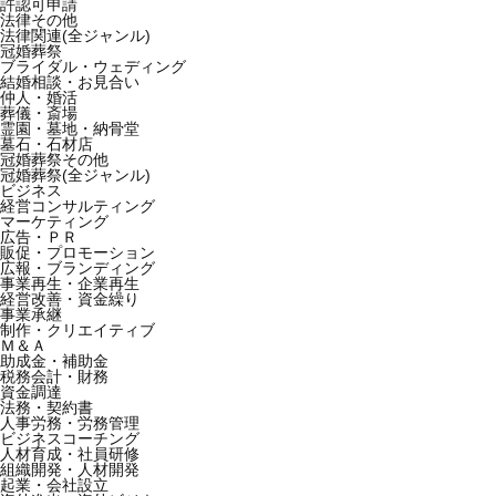
許認可申請
法律その他
法律関連(全ジャンル)
冠婚葬祭
ブライダル・ウェディング
結婚相談・お見合い
仲人・婚活
葬儀・斎場
霊園・墓地・納骨堂
墓石・石材店
冠婚葬祭その他
冠婚葬祭(全ジャンル)
ビジネス
経営コンサルティング
マーケティング
広告・ＰＲ
販促・プロモーション
広報・ブランディング
事業再生・企業再生
経営改善・資金繰り
事業承継
制作・クリエイティブ
Ｍ＆Ａ
助成金・補助金
税務会計・財務
資金調達
法務・契約書
人事労務・労務管理
ビジネスコーチング
人材育成・社員研修
組織開発・人材開発
起業・会社設立