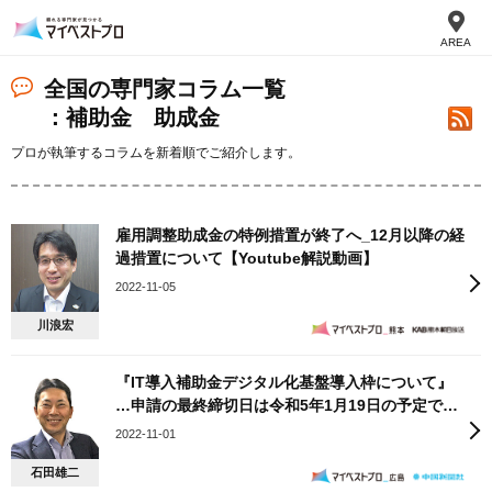
AREA
全国の専門家コラム一覧
：補助金 助成金
プロが執筆するコラムを新着順でご紹介します。
雇用調整助成金の特例措置が終了へ_12月以降の経
過措置について【Youtube解説動画】
2022-11-05
川浪宏
『IT導入補助金デジタル化基盤導入枠について』
…申請の最終締切日は令和5年1月19日の予定で
す。
2022-11-01
石田雄二