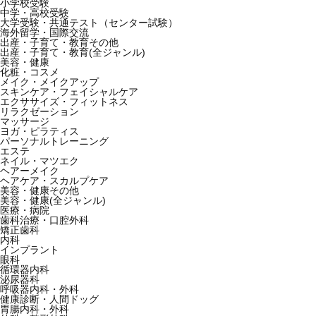
小学校受験
中学・高校受験
大学受験・共通テスト（センター試験）
海外留学・国際交流
出産・子育て・教育その他
出産・子育て・教育(全ジャンル)
美容・健康
化粧・コスメ
メイク・メイクアップ
スキンケア・フェイシャルケア
エクササイズ・フィットネス
リラクゼーション
マッサージ
ヨガ・ピラティス
パーソナルトレーニング
エステ
ネイル・マツエク
ヘアーメイク
ヘアケア・スカルプケア
美容・健康その他
美容・健康(全ジャンル)
医療・病院
歯科治療・口腔外科
矯正歯科
内科
インプラント
眼科
循環器内科
泌尿器科
呼吸器内科・外科
健康診断・人間ドッグ
胃腸内科・外科