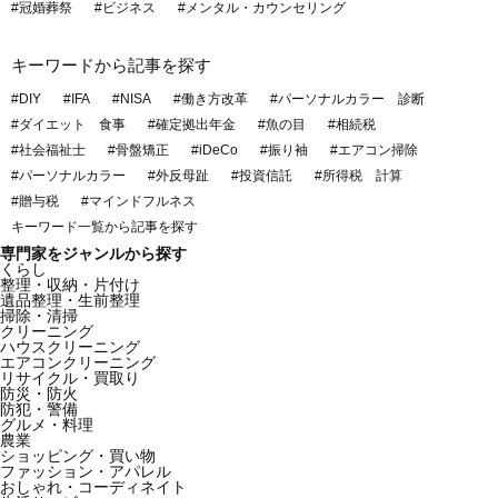
#冠婚葬祭
#ビジネス
#メンタル・カウンセリング
キーワードから記事を探す
#DIY
#IFA
#NISA
#働き方改革
#パーソナルカラー 診断
#ダイエット 食事
#確定拠出年金
#魚の目
#相続税
#社会福祉士
#骨盤矯正
#iDeCo
#振り袖
#エアコン掃除
#パーソナルカラー
#外反母趾
#投資信託
#所得税 計算
#贈与税
#マインドフルネス
キーワード一覧から記事を探す
専門家をジャンルから探す
くらし
整理・収納・片付け
遺品整理・生前整理
掃除・清掃
クリーニング
ハウスクリーニング
エアコンクリーニング
リサイクル・買取り
防災・防火
防犯・警備
グルメ・料理
農業
ショッピング・買い物
ファッション・アパレル
おしゃれ・コーディネイト