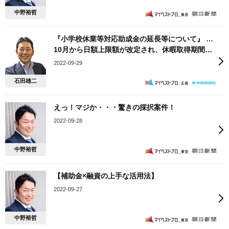
中野裕哲
『小学校休業等対応助成金の延長等について』 …
10月から日額上限額が改定され、休暇取得期間が
11月末 まで延長されます。
2022-09-29
石田雄二
えっ！マジか・・・驚きの採択案件！
2022-09-28
中野裕哲
【補助金×融資の上手な活用法】
2022-09-27
中野裕哲