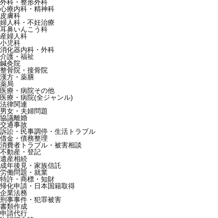
外科・整形外科
心療内科・精神科
皮膚科
婦人科・不妊治療
耳鼻いんこう科
産婦人科
小児科
消化器内科・外科
介護・福祉
鍼灸院
整骨院・接骨院
漢方・薬膳
薬局
医療・病院その他
医療・病院(全ジャンル)
法律関連
男女・夫婦問題
協議離婚
交通事故
訴訟・民事調停・生活トラブル
借金・債務整理
消費者トラブル・被害相談
不動産・登記
遺産相続
成年後見・家族信託
労働問題・就業
特許・商標・知財
帰化申請・日本国籍取得
企業法務
刑事事件・犯罪被害
書類作成
申請代行