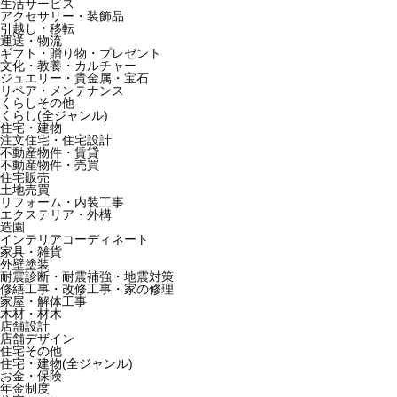
生活サービス
アクセサリー・装飾品
引越し・移転
運送・物流
ギフト・贈り物・プレゼント
文化・教養・カルチャー
ジュエリー・貴金属・宝石
リペア・メンテナンス
くらしその他
くらし(全ジャンル)
住宅・建物
注文住宅・住宅設計
不動産物件・賃貸
不動産物件・売買
住宅販売
土地売買
リフォーム・内装工事
エクステリア・外構
造園
インテリアコーディネート
家具・雑貨
外壁塗装
耐震診断・耐震補強・地震対策
修繕工事・改修工事・家の修理
家屋・解体工事
木材・材木
店舗設計
店舗デザイン
住宅その他
住宅・建物(全ジャンル)
お金・保険
年金制度