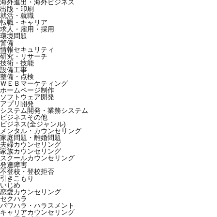
海外進出・海外ビジネス
出版・印刷
就活・就職
転職・キャリア
求人・雇用・採用
環境問題
警備
情報セキュリティ
研究・リサーチ
技術・技能
設備工事
整備・点検
ＷＥＢマーケティング
ホームページ制作
ソフトウェア開発
アプリ開発
システム開発・業務システム
ビジネスその他
ビジネス(全ジャンル)
メンタル・カウンセリング
家庭問題・離婚問題
夫婦カウンセリング
家族カウンセリング
スクールカウンセリング
発達障害
不登校・登校拒否
引きこもり
いじめ
恋愛カウンセリング
セクハラ
パワハラ・ハラスメント
キャリアカウンセリング