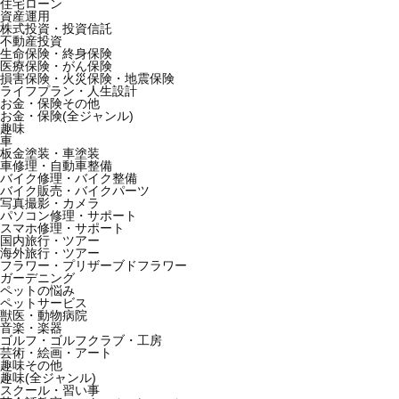
住宅ローン
資産運用
株式投資・投資信託
不動産投資
生命保険・終身保険
医療保険・がん保険
損害保険・火災保険・地震保険
ライフプラン・人生設計
お金・保険その他
お金・保険(全ジャンル)
趣味
車
板金塗装・車塗装
車修理・自動車整備
バイク修理・バイク整備
バイク販売・バイクパーツ
写真撮影・カメラ
パソコン修理・サポート
スマホ修理・サポート
国内旅行・ツアー
海外旅行・ツアー
フラワー・プリザーブドフラワー
ガーデニング
ペットの悩み
ペットサービス
獣医・動物病院
音楽・楽器
ゴルフ・ゴルフクラブ・工房
芸術・絵画・アート
趣味その他
趣味(全ジャンル)
スクール・習い事