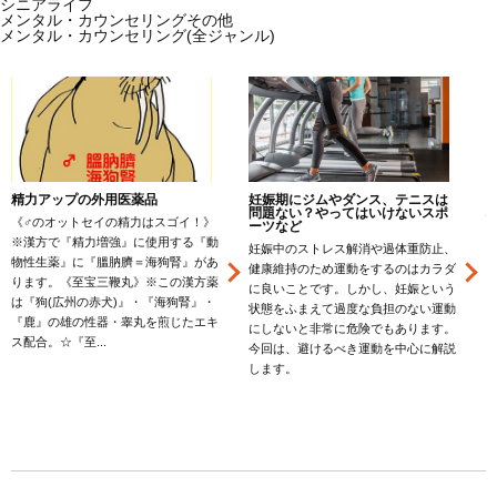
シニアライフ
メンタル・カウンセリングその他
メンタル・カウンセリング(全ジャンル)
精力アップの外用医薬品
妊娠期にジムやダンス、テニスは
問題ない？やってはいけないスポ
《♂のオットセイの精力はスゴイ！》
ーツなど
※漢方で『精力増強』に使用する『動
妊娠中のストレス解消や過体重防止、
物性生薬』に『膃肭臍＝海狗腎』があ
健康維持のため運動をするのはカラダ
ります。《至宝三鞭丸》※この漢方薬
に良いことです。しかし、妊娠という
は『狗(広州の赤犬)』・『海狗腎』・
状態をふまえて過度な負担のない運動
『鹿』の雄の性器・睾丸を煎じたエキ
にしないと非常に危険でもあります。
ス配合。☆『至...
今回は、避けるべき運動を中心に解説
します。