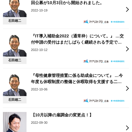
回公募が10月3日から開始されました。
2022-10-19
石田雄二
『IT導入補助金2022（通常枠）について。』 …交
付申請の受付はまだしばらく継続される予定で
す。
2022-10-12
石田雄二
『母性健康管理措置に係る助成金について』 …今
年度も休暇制度の整備と休暇取得を支援する二つ
の助成金 があります。
2022-10-06
石田雄二
【10月以降の雇調金の変更点！】
2022-09-30