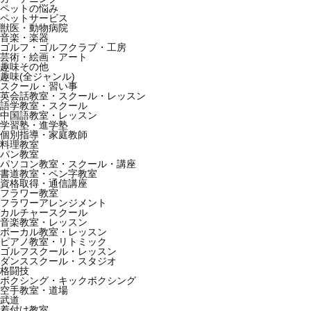
ペットの悩み
ペットサービス
獣医・動物病院
音楽・楽器
ゴルフ・ゴルフクラブ・工房
芸術・絵画・アート
趣味その他
趣味(全ジャンル)
スクール・習い事
英会話教室・スクール・レッスン
語学教室・スクール
中国語教室・レッスン
学習塾・進学塾
個別指導・家庭教師
料理教室
パン教室
パソコン教室・スクール・講座
書道教室・ペン字教室
資格取得・通信講座
フラワー教室
フラワーアレンジメント
カルチャースクール
音楽教室・レッスン
ボーカル教室・レッスン
ピアノ教室・リトミック
ゴルフスクール・レッスン
ダンススクール・スタジオ
格闘技
ボクシング・キックボクシング
空手教室・道場
武道
着付け教室