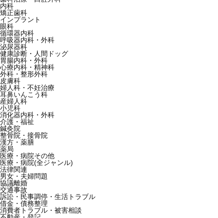
内科
矯正歯科
インプラント
眼科
循環器内科
呼吸器内科・外科
泌尿器科
健康診断・人間ドッグ
胃腸内科・外科
心療内科・精神科
外科・整形外科
皮膚科
婦人科・不妊治療
耳鼻いんこう科
産婦人科
小児科
消化器内科・外科
介護・福祉
鍼灸院
整骨院・接骨院
漢方・薬膳
薬局
医療・病院その他
医療・病院(全ジャンル)
法律関連
男女・夫婦問題
協議離婚
交通事故
訴訟・民事調停・生活トラブル
借金・債務整理
消費者トラブル・被害相談
不動産・登記