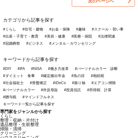
次のページへ
カテゴリから記事を探す
#くらし
#住宅・建物
#お金・保険
#趣味
#スクール・習い事
#出産・子育て・教育
#美容・健康
#医療・病院
#法律関連
#冠婚葬祭
#ビジネス
#メンタル・カウンセリング
キーワードから記事を探す
#DIY
#IFA
#NISA
#働き方改革
#パーソナルカラー 診断
#ダイエット 食事
#確定拠出年金
#魚の目
#相続税
#社会福祉士
#骨盤矯正
#iDeCo
#振り袖
#エアコン掃除
#パーソナルカラー
#外反母趾
#投資信託
#所得税 計算
#贈与税
#マインドフルネス
キーワード一覧から記事を探す
専門家をジャンルから探す
くらし
整理・収納・片付け
遺品整理・生前整理
掃除・清掃
クリーニング
ハウスクリーニング