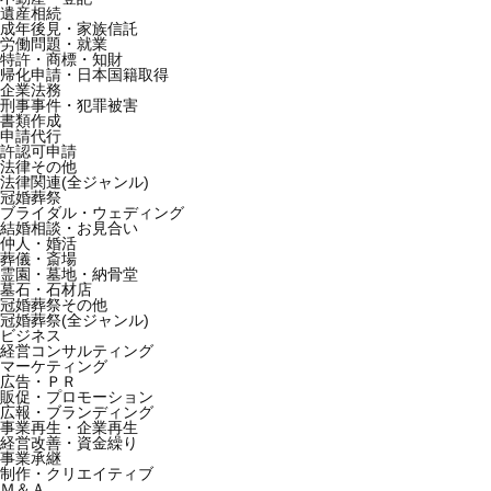
遺産相続
成年後見・家族信託
労働問題・就業
特許・商標・知財
帰化申請・日本国籍取得
企業法務
刑事事件・犯罪被害
書類作成
申請代行
許認可申請
法律その他
法律関連(全ジャンル)
冠婚葬祭
ブライダル・ウェディング
結婚相談・お見合い
仲人・婚活
葬儀・斎場
霊園・墓地・納骨堂
墓石・石材店
冠婚葬祭その他
冠婚葬祭(全ジャンル)
ビジネス
経営コンサルティング
マーケティング
広告・ＰＲ
販促・プロモーション
広報・ブランディング
事業再生・企業再生
経営改善・資金繰り
事業承継
制作・クリエイティブ
Ｍ＆Ａ