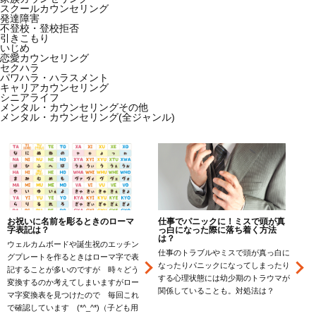
スクールカウンセリング
発達障害
不登校・登校拒否
引きこもり
いじめ
恋愛カウンセリング
セクハラ
パワハラ・ハラスメント
キャリアカウンセリング
シニアライフ
メンタル・カウンセリングその他
メンタル・カウンセリング(全ジャンル)
お祝いに名前を彫るときのローマ
仕事でパニックに！ミスで頭が真
字表記は？
っ白になった際に落ち着く方法
は？
ウェルカムボードや誕生祝のエッチン
仕事のトラブルやミスで頭が真っ白に
グプレートを作るときはローマ字で表
なったりパニックになってしまったり
一
記することが多いのですが 時々どう
する心理状態には幼少期のトラウマが
変換するのか考えてしまいますがロー
関係していることも。対処法は？
マ字変換表を見つけたので 毎回これ
で確認しています (*^_^*)（子ども用