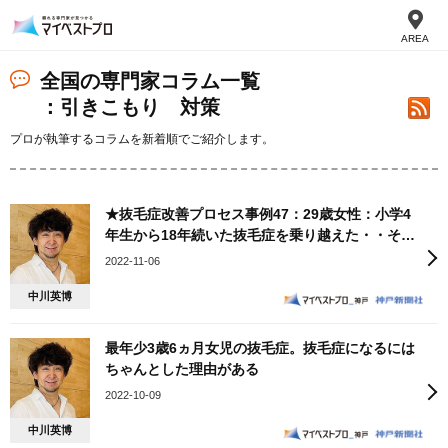
AREA
全国の専門家コラム一覧
：引きこもり 対策
プロが執筆するコラムを新着順でご紹介します。
★抜毛症改善プロセス事例47：29歳女性：小学4
年生から18年続いた抜毛症を乗り越えた・・その
理由とは
2022-11-06
中川英博
最年少3歳6ヵ月女児の抜毛症。抜毛症になるには
ちゃんとした理由がある
2022-10-09
中川英博