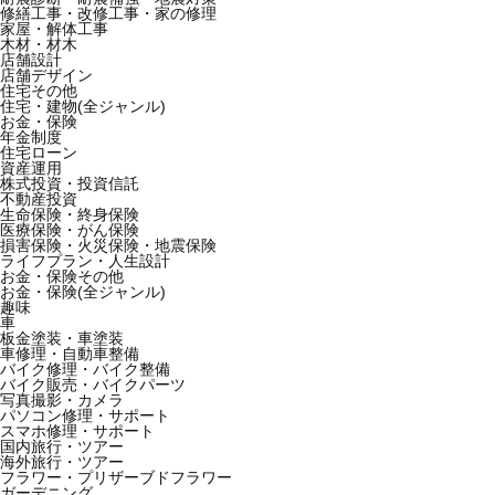
修繕工事・改修工事・家の修理
家屋・解体工事
木材・材木
店舗設計
店舗デザイン
住宅その他
住宅・建物(全ジャンル)
お金・保険
年金制度
住宅ローン
資産運用
株式投資・投資信託
不動産投資
生命保険・終身保険
医療保険・がん保険
損害保険・火災保険・地震保険
ライフプラン・人生設計
お金・保険その他
お金・保険(全ジャンル)
趣味
車
板金塗装・車塗装
車修理・自動車整備
バイク修理・バイク整備
バイク販売・バイクパーツ
写真撮影・カメラ
パソコン修理・サポート
スマホ修理・サポート
国内旅行・ツアー
海外旅行・ツアー
フラワー・プリザーブドフラワー
ガーデニング