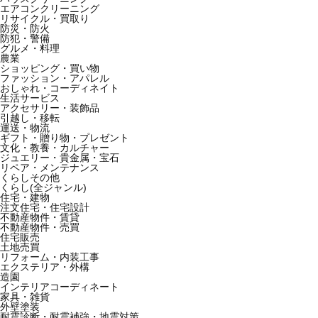
エアコンクリーニング
リサイクル・買取り
防災・防火
防犯・警備
グルメ・料理
農業
ショッピング・買い物
ファッション・アパレル
おしゃれ・コーディネイト
生活サービス
アクセサリー・装飾品
引越し・移転
運送・物流
ギフト・贈り物・プレゼント
文化・教養・カルチャー
ジュエリー・貴金属・宝石
リペア・メンテナンス
くらしその他
くらし(全ジャンル)
住宅・建物
注文住宅・住宅設計
不動産物件・賃貸
不動産物件・売買
住宅販売
土地売買
リフォーム・内装工事
エクステリア・外構
造園
インテリアコーディネート
家具・雑貨
外壁塗装
耐震診断・耐震補強・地震対策