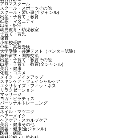
アロマスクール
スクール・スポーツその他
スクール・習い事(全ジャンル)
出産・子育て・教育
妊娠・マタニティ
出産・妊活
幼児教育・幼児教室
子育て・育児
保育
小学校受験
中学・高校受験
大学受験・共通テスト（センター試験）
海外留学・国際交流
出産・子育て・教育その他
出産・子育て・教育(全ジャンル)
美容・健康
化粧・コスメ
メイク・メイクアップ
スキンケア・フェイシャルケア
エクササイズ・フィットネス
リラクゼーション
マッサージ
ヨガ・ピラティス
パーソナルトレーニング
エステ
ネイル・マツエク
ヘアーメイク
ヘアケア・スカルプケア
美容・健康その他
美容・健康(全ジャンル)
医療・病院
歯科治療・口腔外科