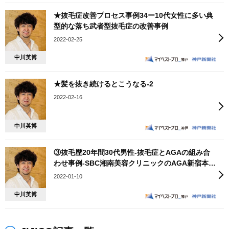
★抜毛症改善プロセス事例34ー10代⼥性に多い典
型的な落ち武者型抜⽑症の改善事例
2022-02-25
中川英博
★髪を抜き続けるとこうなる-2
2022-02-16
中川英博
③抜毛歴20年間30代男性-抜毛症とAGAの組み合
わせ事例-SBC湘南美容クリニックのAGA新宿本院
医院長笠井敬一郎氏とのコラボ動画第6弾！
2022-01-10
中川英博