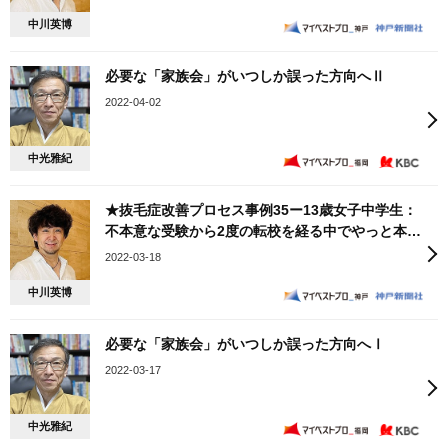
中川英博
必要な「家族会」がいつしか誤った方向へⅡ
2022-04-02
中光雅紀
★抜毛症改善プロセス事例35ー13歳女子中学生：
不本意な受験から2度の転校を経る中でやっと本心
が言えた！
2022-03-18
中川英博
必要な「家族会」がいつしか誤った方向へⅠ
2022-03-17
中光雅紀