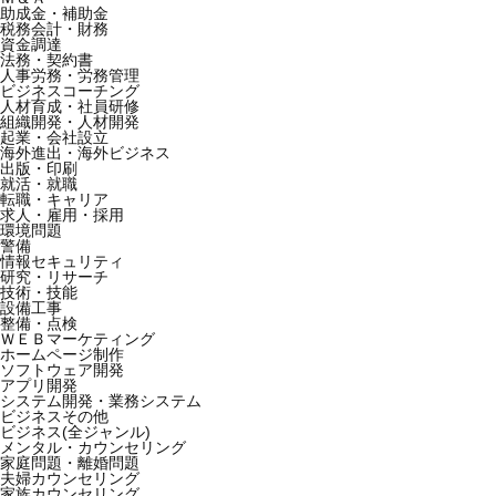
助成金・補助金
税務会計・財務
資金調達
法務・契約書
人事労務・労務管理
ビジネスコーチング
人材育成・社員研修
組織開発・人材開発
起業・会社設立
海外進出・海外ビジネス
出版・印刷
就活・就職
転職・キャリア
求人・雇用・採用
環境問題
警備
情報セキュリティ
研究・リサーチ
技術・技能
設備工事
整備・点検
ＷＥＢマーケティング
ホームページ制作
ソフトウェア開発
アプリ開発
システム開発・業務システム
ビジネスその他
ビジネス(全ジャンル)
メンタル・カウンセリング
家庭問題・離婚問題
夫婦カウンセリング
家族カウンセリング