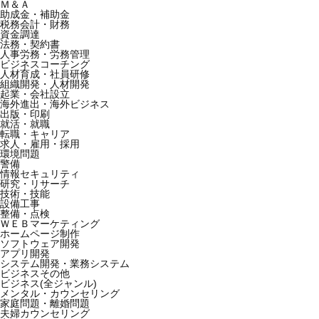
Ｍ＆Ａ
助成金・補助金
税務会計・財務
資金調達
法務・契約書
人事労務・労務管理
ビジネスコーチング
人材育成・社員研修
組織開発・人材開発
起業・会社設立
海外進出・海外ビジネス
出版・印刷
就活・就職
転職・キャリア
求人・雇用・採用
環境問題
警備
情報セキュリティ
研究・リサーチ
技術・技能
設備工事
整備・点検
ＷＥＢマーケティング
ホームページ制作
ソフトウェア開発
アプリ開発
システム開発・業務システム
ビジネスその他
ビジネス(全ジャンル)
メンタル・カウンセリング
家庭問題・離婚問題
夫婦カウンセリング