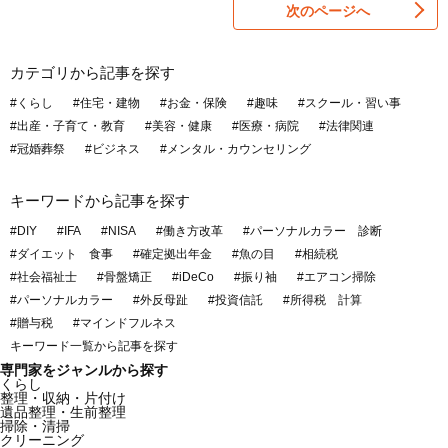
次のページへ
カテゴリから記事を探す
#くらし
#住宅・建物
#お金・保険
#趣味
#スクール・習い事
#出産・子育て・教育
#美容・健康
#医療・病院
#法律関連
#冠婚葬祭
#ビジネス
#メンタル・カウンセリング
キーワードから記事を探す
#DIY
#IFA
#NISA
#働き方改革
#パーソナルカラー 診断
#ダイエット 食事
#確定拠出年金
#魚の目
#相続税
#社会福祉士
#骨盤矯正
#iDeCo
#振り袖
#エアコン掃除
#パーソナルカラー
#外反母趾
#投資信託
#所得税 計算
#贈与税
#マインドフルネス
キーワード一覧から記事を探す
専門家をジャンルから探す
くらし
整理・収納・片付け
遺品整理・生前整理
掃除・清掃
クリーニング