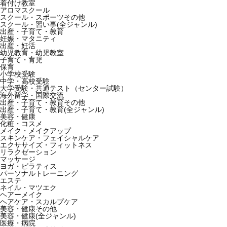
着付け教室
アロマスクール
スクール・スポーツその他
スクール・習い事(全ジャンル)
出産・子育て・教育
妊娠・マタニティ
出産・妊活
幼児教育・幼児教室
子育て・育児
保育
小学校受験
中学・高校受験
大学受験・共通テスト（センター試験）
海外留学・国際交流
出産・子育て・教育その他
出産・子育て・教育(全ジャンル)
美容・健康
化粧・コスメ
メイク・メイクアップ
スキンケア・フェイシャルケア
エクササイズ・フィットネス
リラクゼーション
マッサージ
ヨガ・ピラティス
パーソナルトレーニング
エステ
ネイル・マツエク
ヘアーメイク
ヘアケア・スカルプケア
美容・健康その他
美容・健康(全ジャンル)
医療・病院