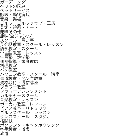
ガーデニング
ペットの悩み
ペットサービス
獣医・動物病院
音楽・楽器
ゴルフ・ゴルフクラブ・工房
芸術・絵画・アート
趣味その他
趣味(全ジャンル)
スクール・習い事
英会話教室・スクール・レッスン
語学教室・スクール
中国語教室・レッスン
学習塾・進学塾
個別指導・家庭教師
料理教室
パン教室
パソコン教室・スクール・講座
書道教室・ペン字教室
資格取得・通信講座
フラワー教室
フラワーアレンジメント
カルチャースクール
音楽教室・レッスン
ボーカル教室・レッスン
ピアノ教室・リトミック
ゴルフスクール・レッスン
ダンススクール・スタジオ
格闘技
ボクシング・キックボクシング
空手教室・道場
武道