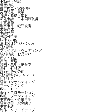
不動産・登記
遺産相続
成年後見・家族信託
労働問題・就業
特許・商標・知財
帰化申請・日本国籍取得
企業法務
刑事事件・犯罪被害
書類作成
申請代行
許認可申請
法律その他
法律関連(全ジャンル)
冠婚葬祭
ブライダル・ウェディング
結婚相談・お見合い
仲人・婚活
葬儀・斎場
霊園・墓地・納骨堂
墓石・石材店
冠婚葬祭その他
冠婚葬祭(全ジャンル)
ビジネス
経営コンサルティング
マーケティング
広告・ＰＲ
販促・プロモーション
広報・ブランディング
事業再生・企業再生
経営改善・資金繰り
事業承継
制作・クリエイティブ