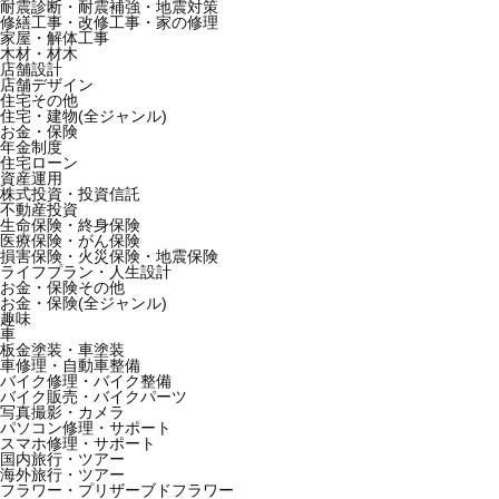
耐震診断・耐震補強・地震対策
修繕工事・改修工事・家の修理
家屋・解体工事
木材・材木
店舗設計
店舗デザイン
住宅その他
住宅・建物(全ジャンル)
お金・保険
年金制度
住宅ローン
資産運用
株式投資・投資信託
不動産投資
生命保険・終身保険
医療保険・がん保険
損害保険・火災保険・地震保険
ライフプラン・人生設計
お金・保険その他
お金・保険(全ジャンル)
趣味
車
板金塗装・車塗装
車修理・自動車整備
バイク修理・バイク整備
バイク販売・バイクパーツ
写真撮影・カメラ
パソコン修理・サポート
スマホ修理・サポート
国内旅行・ツアー
海外旅行・ツアー
フラワー・プリザーブドフラワー