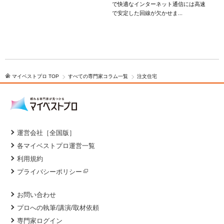
で快適なインターネット通信には高速
で安定した回線が欠かせま...
足
マイベストプロ TOP
すべての専門家コラム一覧
注文住宅
運営会社［全国版］
各マイベストプロ運営一覧
利用規約
プライバシーポリシー
お問い合わせ
プロへの執筆/講演/取材依頼
専門家ログイン