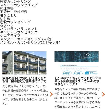
家族カウンセリング
スクールカウンセリング
発達障害
不登校・登校拒否
引きこもり
いじめ
恋愛カウンセリング
セクハラ
パワハラ・ハラスメント
キャリアカウンセリング
シニアライフ
メンタル・カウンセリングその他
メンタル・カウンセリング(全ジャンル)
家賃の値下げ交渉はどう進める？
わかりやすく表示してくれるUSEN
相場、築年数など諸条件について
ネット回線速度テストでWi-Fiの快
適度をチェック！
同じ賃貸住宅に長く住む人にとって、
多彩なチェック項目で回線の快適度が
今は家賃の減額交渉がしやすい環境に
一目でわかる ●テレワークやWeb会
あります。交渉ノウハウや考え方を知
議、オンライン授業などこれからイン
って、快適な暮らしを手に入れましょ
ターネット回線を頻繁に利用する機会
う。
が増えることだと思います。スムーズ