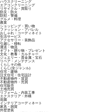
ハウスクリーニング
エアコンクリーニング
リサイクル・買取り
防災・防火
防犯・警備
グルメ・料理
農業
ショッピング・買い物
ファッション・アパレル
おしゃれ・コーディネイト
生活サービス
アクセサリー・装飾品
引越し・移転
運送・物流
ギフト・贈り物・プレゼント
文化・教養・カルチャー
ジュエリー・貴金属・宝石
リペア・メンテナンス
くらしその他
くらし(全ジャンル)
住宅・建物
注文住宅・住宅設計
不動産物件・賃貸
不動産物件・売買
住宅販売
土地売買
リフォーム・内装工事
エクステリア・外構
造園
インテリアコーディネート
家具・雑貨
外壁塗装