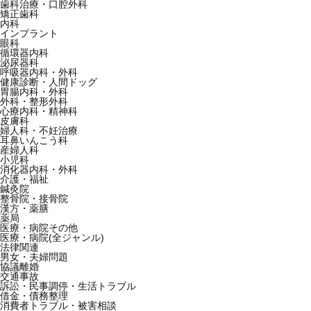
歯科治療・口腔外科
矯正歯科
内科
インプラント
眼科
循環器内科
泌尿器科
呼吸器内科・外科
健康診断・人間ドッグ
胃腸内科・外科
外科・整形外科
心療内科・精神科
皮膚科
婦人科・不妊治療
耳鼻いんこう科
産婦人科
小児科
消化器内科・外科
介護・福祉
鍼灸院
整骨院・接骨院
漢方・薬膳
薬局
医療・病院その他
医療・病院(全ジャンル)
法律関連
男女・夫婦問題
協議離婚
交通事故
訴訟・民事調停・生活トラブル
借金・債務整理
消費者トラブル・被害相談