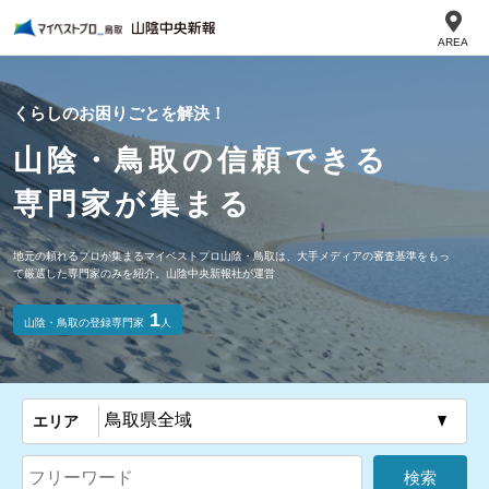
AREA
くらしのお困りごとを解決！
山陰・鳥取の信頼できる
専門家が集まる
地元の頼れるプロが集まるマイベストプロ山陰・鳥取は、大手メディアの審査基準をもっ
て厳選した専門家のみを紹介。山陰中央新報社が運営
1
山陰・鳥取の登録専門家
人
エリア