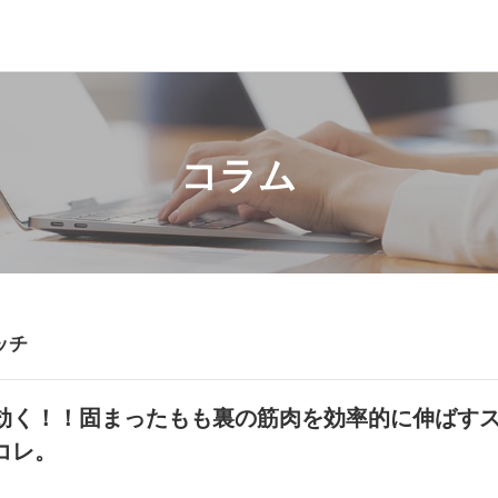
コラム
ッチ
効く！！固まったもも裏の筋肉を効率的に伸ばす
コレ。