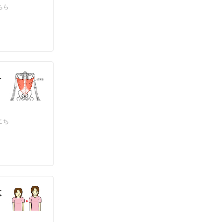
ちら
チ
こち
体