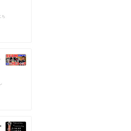
こち
ト
レ
ー