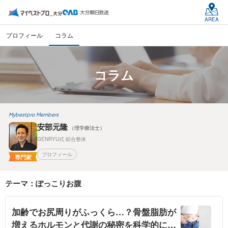
AREA
プロフィール
コラム
コラム
Mybestpro Members
安部元隆
（理学療法士）
GENRYU式 綜合整体
プロフィール
専門家
テーマ：ぽっこりお腹
加齢でお尻周りがふっくら…？骨盤脂肪が
増えるホルモンと代謝の秘密を科学的に解