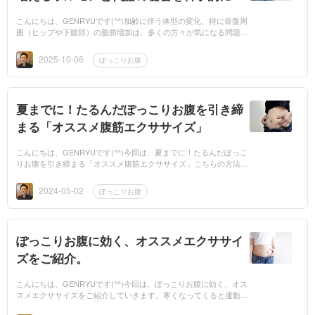
明！
こんにちは、GENRYUです(^^)加齢に伴う体型の変化、特に骨盤周
囲（ヒップや下腹部）の脂肪増加は、多くの方々が気になる問題で
すよね。なぜ、骨盤周囲に脂肪がついてしまうのか？なぜ、この脂
肪が蓄積され...
2025-10-06
ぽっこりお腹
夏までに！たるんだぽっこりお腹を引き締
まる「オススメ腹筋エクササイズ」
こんにちは、GENRYUです(^^)今回は、夏までに！たるんだぽっこ
りお腹を引き締まる「オススメ腹筋エクササイズ」こちらの方法を
ご紹介します！！いよいよ5月もスタートしました。ここまで来る
と...
2024-05-02
ぽっこりお腹
ぽっこりお腹に効く、オススメエクササイ
ズをご紹介。
こんにちは、GENRYUです(^^)今回は、ぽっこりお腹に効く、オス
スメエクササイズをご紹介していきます。寒くなってくると運動し
たくなくなったり、外に出るのが億劫になる今日このごろ...気にな