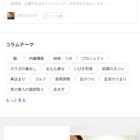
「超簡単、お腹凹ませるトレーニング」の方法をお伝えします。さ
ぁ、もうすぐ春ですね！今年の冬は、コロナ禍での影響もあり、外
出や...
2021-03-03
ぽっこりお腹
コラムテーマ
脳
内臓機能
経絡・ツボ
プロジェクト
カラダの毒出し
太もも痩せ
いびき対策
筋膜のネジレ
鼻詰まり
ゴルフ
肋骨調整
足のつり
足首のつまり
首の後ろの脂肪取り
歩き方
もっと見る