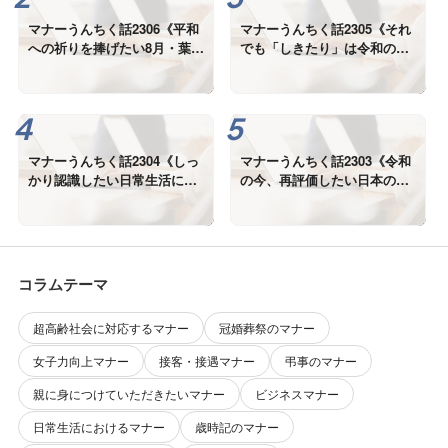
マナーうんちく話2306《平和
マナーうんちく話2305《それ
への祈りを捧げたい8月・葉
でも「しきたり」は令和の
月》
今、本当に必要なの？》
マナーうんちく話2304《しっ
マナーうんちく話2303《令和
かり認識したい日常生活にお
の今、再評価したい日本の美
ける「しきたり」の役割》
しい「しきたり」①》
コラムテーマ
超高齢社会に対応するマナー
冠婚葬祭のマナー
女子力向上マナー
接客・接遇マナー
弔事のマナー
親に身につけていただきたいマナー
ビジネスマナー
日常生活におけるマナー
歳時記のマナー