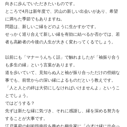
向きに歩んでいただきたいものです。
ところで4月は新年度で、沢山の新しい出会いがあり、希望
に満ちた季節でもありますね。
問題は、新しいご縁をどのように生かすかです。
せっかく巡り合えて新しい縁を有効に結べるか否かでは、若
者も高齢者の今後の人生が大きく変わってくるでしょう。
以前にも「マナーうんちく話」で触れましたが「袖振り合う
も多生の縁」という言葉があります。
道を歩いていて、見知らぬ人と袖が振り合っただけの些細な
事でも、前世からの深い縁によるものだという教えです。
「人と人との絆は大切にしなければいけませんよ」というこ
とでしょう。
ではどうする？
先ずは新たな縁に気づき、それに感謝し、縁を深める努力を
することが大事です。
江戸幕府の剣術指南役を務めた柳生家に「小才は縁に出会っ