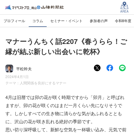
AREA
プロフィール
コラム
セミナー・イベント
参加者の声
令和8年度
マナーうんちく話2207《春うらら！ご
縁が結ぶ新しい出会いに乾杯》
平松幹夫
2024年4月1日
テーマ：
人間関係を良好にするマナー
4月は旧暦では卯の花が咲く時期ですから「卯月」と呼ばれ
ますが、卯の花が咲くのはまだ一月くらい先になりそうで
す。しかしすべての生き物に清らかな気があふれるととも
に、沢山の花が咲き乱れる絶好の季節です。
思い切り深呼吸して、新鮮な空気を一杯吸い込み、元気で前