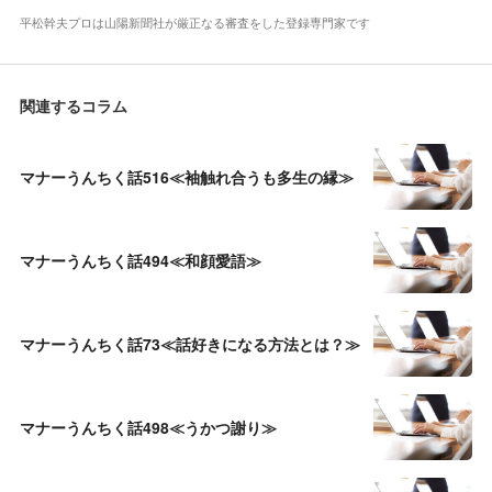
平松幹夫プロは山陽新聞社が厳正なる審査をした登録専門家です
関連するコラム
マナーうんちく話516≪袖触れ合うも多生の縁≫
マナーうんちく話494≪和顔愛語≫
マナーうんちく話73≪話好きになる方法とは？≫
マナーうんちく話498≪うかつ謝り≫