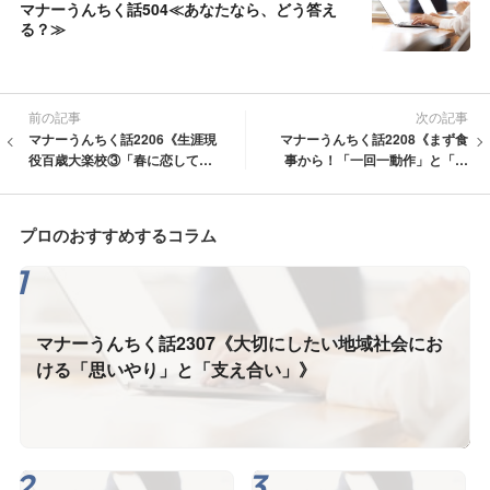
マナーうんちく話504≪あなたなら、どう答え
る？≫
前の記事
次の記事
マナーうんちく話2206《生涯現
マナーうんちく話2208《まず食
役百歳大楽校③「春に恋して講
事から！「一回一動作」と「喫
演会」&花・花カフェ》
茶喫飯」の勧め》
プロのおすすめするコラム
マナーうんちく話2307《大切にしたい地域社会にお
ける「思いやり」と「支え合い」》