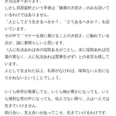
き点は多々あります。
しかし貝原益軒という学者は「健康の大切さ」のみを説いて
いるわけではありません。
「人としてどう生きるべきか？」「どうあるべきか？」を説
いています。
その中で「マナーを身に着けることの大切さ」に触れている
点が、誠に素晴らしいと思います。
《人に礼法あれば水の堤防あるがごとし。水に堤防あれば氾
濫の害なく、人に礼法あれば悪事生ぜず》との名言を残して
います。
人として生まれた以上、礼節がなければ、味気ない人生にな
りかねないということでしょう。
いくら科学が発展しても、いくら物が豊かになっても、いく
ら便利な世の中になっても、仙人でない限り、人は一人では
生きていけません。
助け合い、支え合いがあってこそ、生きていけるわけです。