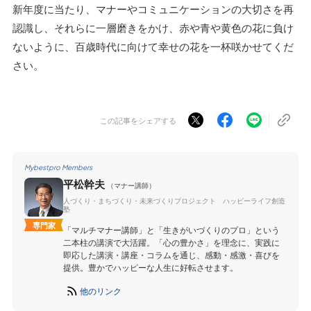
新年度に当たり、マナーやコミュニケーションの大切さを再
認識し、それらに一層磨きをかけ、赤や青や黄色の花に負け
ないように、百歳時代に向けて幸せの花を一杯咲かせてくだ
さい。
この記事をシェアする
Mybestpro Members
平松幹夫
（マナー講師）
人づくり・まちづくり・未来づくりプロジェクト ハッピーライフ創造
塾
専門家
「マルチマナー講師」と「生きがいづくりのプロ」という
二本柱の講演で大活躍。「心の豊かさ」を理念に、実践に
即応した講演・講座・コラムを通じ、感動・感激・喜びを
提供。豊かでハッピーな人生に好転させます。
他のリンク