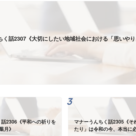
ちく話2307《大切にしたい地域社会における「思いや
話2306《平和への祈りを
マナーうんちく話2305《
葉月》
たり」は令和の今、本当に