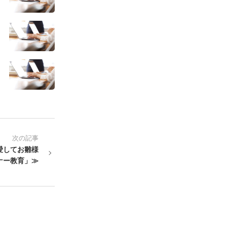
次の記事
愛してお雛様
ナー教育」≫