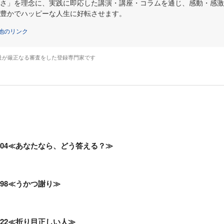
さ」を理念に、実践に即応した講演・講座・コラムを通じ、感動・感激
豊かでハッピーな人生に好転させます。
他のリンク
社が厳正なる審査をした登録専門家です
04≪あなたなら、どう答える？≫
98≪うかつ謝り≫
22≪折り目正しい人≫