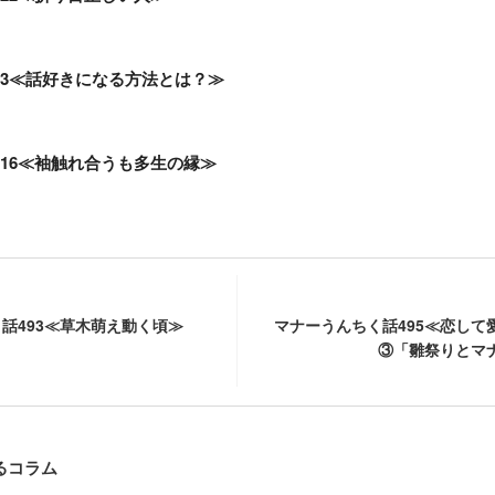
73≪話好きになる方法とは？≫
16≪袖触れ合うも多生の縁≫
話493≪草木萌え動く頃≫
マナーうんちく話495≪恋して
③「雛祭りとマ
るコラム