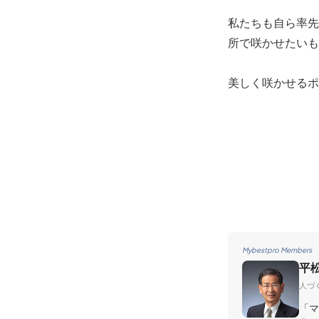
私たちも自ら率先
所で咲かせたいも
美しく咲かせるポ
Mybestpro Members
平
人づ
「マ