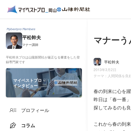
Mybestpro Members
マナーう
平松幹夫
マナー講師
平松幹夫プロは山陽新聞社が厳正なる審査をした登
平松幹夫
録専門家です
2013年3月2日
テーマ：
人間関係を良
マイベストプロ・
インタビュー
春の到来に心を躍
昨日は「春一番」
探してみるのも良
プロフィール
これから春の到来
コラム