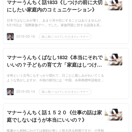
マナーうんちく話1833《しつけの前に大切
にしたい家庭内のコミュニケーション》
日本ではなじみが薄く、あまり耳や目にすることはありませんが、
5月15日は「国際家族デー」でした。家族問題に対する認識を高
め、家族関連の問題に取り組む能力を高め、解決に向けた活動を目
的として国連が1993...
2019-05-16
親に身につけていただきたいマナー
マナーうんちくばなし1832《本当にそれで
いいの？子どもの育て方「家庭はしつけの
教室で親は先生」①》
令和という元号にもすっかり慣れて、日ごとに親しみがわいてくる
ような気がしますが、今朝の朝刊には「中国、令和商標申請相次
ぐ」という記事が掲載されていました。中国ではすでに元号は使用
されていませんが...
2019-05-14
親に身につけていただきたいマナー
マナーうんちく話１５２０《仕事の話は家
庭でしないほうが本当にいいの？》
晩夏から初秋にかけては朝顔が美しく咲き誇る時期ですが、小学校