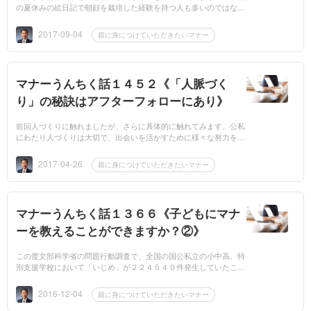
の夏休みの絵日記で朝顔を栽培した経験を持つ人も多いのではない
でしょうか。朝顔は奈良時代に日本に伝わり江戸時代にブームにな
り、盛んに品...
2017-09-04
親に身につけていただきたいマナー
マナーうんちく話１４５２《「人脈づく
り」の秘訣はアフターフォローにあり》
前回人づくりに触れましたが、さらに具体的に触れてみます。公私
にわたり人づくりは大切で、出会いを活かすために様々な努力をさ
れていると思います。但し本末転倒にならないでくださいね。テー
ブルマ...
2017-04-26
親に身につけていただきたいマナー
マナーうんちく話１３６６《子どもにマナ
ーを教えることができますか？②》
この度文部科学省の問題行動調査で、全国の国公私立の小中高、特
別支援学校において「いじめ」が２２４５４０件発生していたこと
が解りました。内容は全体の６割以上を占める「冷やかしや悪口」
が最も多く、...
2016-12-04
親に身につけていただきたいマナー