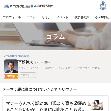
AREA
プロフィール
コラム
セミナー・イベント
参加者の声
令和8年度
コラム
Mybestpro Members
平松幹夫
（マナー講師）
人づくり・まちづくり・未来づくりプロジェクト ハッピーライフ創造塾
プロフィール
専門家
テーマ：親に身につけていただきたいマナー
マナーうんちく話2126《氏より育ち②褒め
ることもいいが、たまには叱ることも必