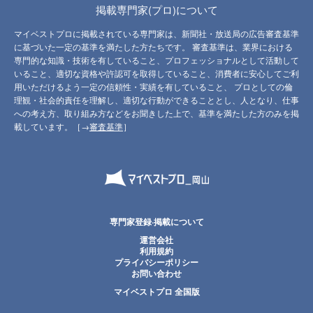
掲載専門家(プロ)について
マイベストプロに掲載されている専門家は、新聞社・放送局の広告審査基準
に基づいた一定の基準を満たした方たちです。 審査基準は、業界における
専門的な知識・技術を有していること、プロフェッショナルとして活動して
いること、適切な資格や許認可を取得していること、消費者に安心してご利
用いただけるよう一定の信頼性・実績を有していること、 プロとしての倫
理観・社会的責任を理解し、適切な行動ができることとし、人となり、仕事
への考え方、取り組み方などをお聞きした上で、基準を満たした方のみを掲
載しています。［→
審査基準
］
専門家登録·掲載について
運営会社
利用規約
プライバシーポリシー
お問い合わせ
マイベストプロ 全国版