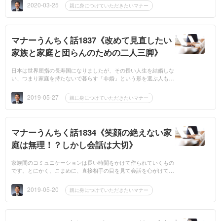
休校及び図書...
2020-03-25
親に身につけていただきたいマナー
マナーうんちく話1837《改めて見直したい
家族と家庭と団らんのための二人三脚》
日本は世界屈指の長寿国になりましたが、その長い人生を結婚しな
い、つまり家庭を持たないで暮らす「非婚」という形を選ぶ人も多
いようですね。もともと稲作を中心として栄えた日本では、長い間
「家族」という...
2019-05-27
親に身につけていただきたいマナー
マナーうんちく話1834《笑顔の絶えない家
庭は無理！？しかし会話は大切》
家族間のコミュニケーションは長い時間をかけて作られていくもの
です。とにかく、こまめに、直接相手の目を見て会話を心がけて下
さいね。また家庭内では暖かいスマイルも大切です。さらにできる
限り皆で食事...
2019-05-20
親に身につけていただきたいマナー