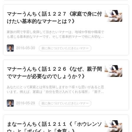
マナーうんちく話１２２７《家庭で身に付
けたい基本的なマナーとは？》
家族の間で学習し発揮して頂きたいマナーは、地域や学校や職場で
も通じる基本的なマナーです。そして基本的マナーで特に大切なこ
とは「挨拶」ですが、人は皆こどもの頃に家庭で挨拶の仕方を覚え
ます。●基...
2016-05-30
親に身につけていただきたいマナー
マナーうんちく話１２２６《なぜ、親子間
でマナーが必要なのでしょうか？》
あなたにとって家庭とは何を意味しますか？様々な思いがあると思
います。例えば、家庭は「自分を受け入れてくれる場所」「親子の
団らんがある場所」「かけがえのない唯一の場所」等など・・・。
人は社...
2016-05-29
親に身につけていただきたいマナー
まなーうんちく話１２１１《「ホウレンソ
ウ」と「ポパイ」と「食育」》