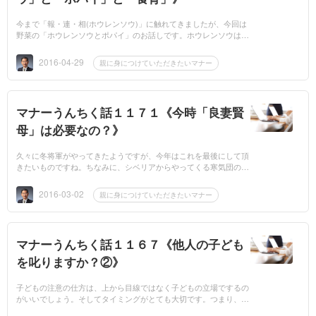
今まで「報・連・相(ホウレンソウ)」に触れてきましたが、今回は
野菜の「ホウレンソウとポパイ」のお話しです。ホウレンソウは
「冬葉」の別名を持ち、冬野菜の代表格ですが、我が家の畑では今
も元気に育って...
2016-04-29
親に身につけていただきたいマナー
マナーうんちく話１１７１《今時「良妻賢
母」は必要なの？》
久々に冬将軍がやってきたようですが、今年はこれを最後にして頂
きたいものですね。ちなみに、シベリアからやってくる寒気団の事
を「冬将軍」と呼んでいますが、これは今から約200年前、ナポレ
オンが率いるフ...
2016-03-02
親に身につけていただきたいマナー
マナーうんちく話１１６７《他人の子ども
を叱りますか？②》
子どもの注意の仕方は、上から目線ではなく子どもの立場でするの
がいいでしょう。そしてタイミングがとても大切です。つまり、子
どもが悪さをしたら「間髪いれず」に注意すると言うことです。叱