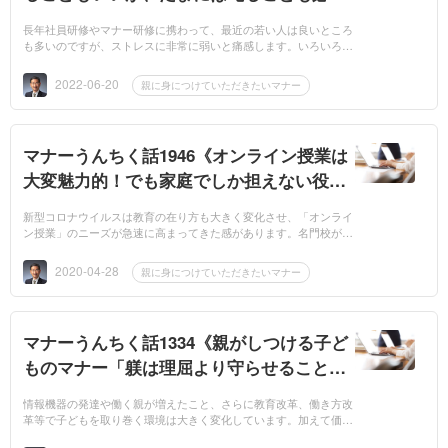
要》
長年社員研修やマナー研修に携わって、最近の若い人は良いところ
も多いのですが、ストレスに非常に弱いと痛感します。いろいろ原
因が考えられますが、恵まれた環境で育った人が多いからでしょう
か。昔に比べ...
2022-06-20
親に身につけていただきたいマナー
マナーうんちく話1946《オンライン授業は
大変魅力的！でも家庭でしか担えない役割
も多々ある》
新型コロナウイルスは教育の在り方も大きく変化させ、「オンライ
ン授業」のニーズが急速に高まってきた感があります。名門校がこ
ぞって授業を公開する一方、それぞれの学校が環境づくりを充実さ
せると共に様々...
2020-04-28
親に身につけていただきたいマナー
マナーうんちく話1334《親がしつける子ど
ものマナー「躾は理屈より守らせることが
大切」》
情報機器の発達や働く親が増えたこと、さらに教育改革、働き方改
革等で子どもを取り巻く環境は大きく変化しています。加えて価値
観が混乱し、流動化しています。そして新型コロナウイルス騒動。