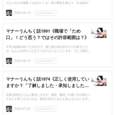
たといわれる鶺鴒（せきれい）が、恋の季節を迎えて、泣き始める
頃になりました。「恋教え鳥」と異名を持つだけあって、つがいに
なると大変仲良...
2020-09-13
ビジネスマナー
マナーうんちく話1991《職場で「ため
口」！どう思う？ではその許容範囲は？》
今年は猛暑が続いたおかげで、畑と庭の花の水やりが大変でした
が、なんとか持ちこたえてくれてホッとしています。そして我が家
の恒例の年中行事の一つですが、9月9日の「重陽の節句（菊の節
句）」の夜、菊酒を...
2020-09-10
ビジネスマナー
マナーうんちく話1974《正しく使用してい
ますか？「了解しました・承知しました・
かしこまりました」》
言葉は時代とともに変化しますが、最近「敬語」の使い方が変わっ
てきたと思う人もいれば、敬語が乱れてきたと捉える人もいます。
どちらでしょうか？どちらも当てはまっていると思います。ただプ
ライベート...
2020-07-20
ビジネスマナー