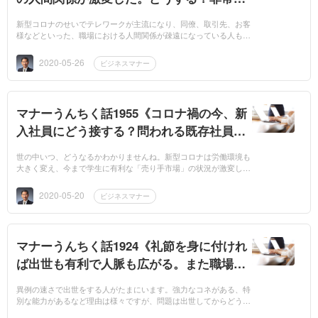
に大切にしたい「共助」の関係》
新型コロナのせいでテレワークが主流になり、同僚、取引先、お客
様などといった、職場における人間関係が疎遠になっている人も多
いのではないでしょうか。加えて今回示された新しい生活様式で
は、人と人との距...
2020-05-26
ビジネスマナー
マナーうんちく話1955《コロナ禍の今、新
入社員にどう接する？問われる既存社員の
本気度と人間力》
世の中いつ、どうなるかわかりませんね。新型コロナは労働環境も
大きく変え、今まで学生に有利な「売り手市場」の状況が激変し、
厳しい状況になりました。新型コロナウイルス感染症拡大で世界不
況の警戒感が高...
2020-05-20
ビジネスマナー
マナーうんちく話1924《礼節を身に付けれ
ば出世も有利で人脈も広がる。また職場も
よくなる》
異例の速さで出世をする人がたまにいます。強力なコネがある、特
別な能力があるなど理由は様々ですが、問題は出世してからどう展
開するかです。特に大切なことは、上に立った時に部下との人間関