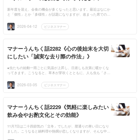
新年度を迎え、会食の機会が多くなったと思います。最近はなにか
と「個性」とか「多様性」が話題になりますが、改まった席でのテ
ーブルマナーは大切にしたいものです。また「マナー」には「なぜ
そうするのか？...
2026-04-12
ビジネスマナー
マナーうんちく話2282《心の後始末を大切
にしたい「誠実な去り際の作法」》
●虫たちの始動一雨ごとに気温が上昇し、日差しも次第に暖かくな
ってきます。こうなると、草木が芽吹くとともに、人も虫も「さ
あ、これから頑張るぞ」と意気込みを始めます。3月6日は二十四節
気のひとつ「啓蟄...
2026-03-05
ビジネスマナー
マナーうんちく話2229《気軽に楽しみたい
飲み会やお酌文化とその効能》
11月7日は二十四節気の「立冬」でしたが、暦通りの寒い日になり
ました。こうなると鍋料理や熱燗が恋しくなりますが、そんな中、
ユネスコが日本酒や本格焼酎、泡盛などの「伝統的酒造り」を無形