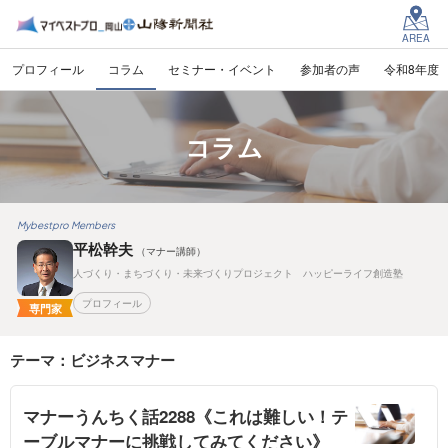
AREA
プロフィール
コラム
セミナー・イベント
参加者の声
令和8年度
コラム
Mybestpro Members
平松幹夫
（マナー講師）
人づくり・まちづくり・未来づくりプロジェクト ハッピーライフ創造塾
プロフィール
専門家
テーマ：ビジネスマナー
マナーうんちく話2288《これは難しい！テ
ーブルマナーに挑戦してみてください》