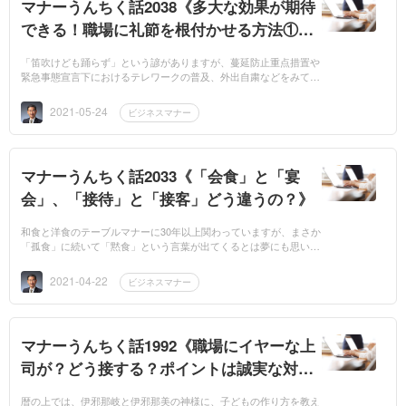
マナーうんちく話2038《多大な効果が期待
できる！職場に礼節を根付かせる方法①
「リーダーの存在」》》
「笛吹けども踊らず」という諺がありますが、蔓延防止重点措置や
緊急事態宣言下におけるテレワークの普及、外出自粛などをみて
も、政府や自治体の唱える言葉の効力は低下している気がしてなり
ません。いろいろ...
2021-05-24
ビジネスマナー
マナーうんちく話2033《「会食」と「宴
会」、「接待」と「接客」どう違うの？》
和食と洋食のテーブルマナーに30年以上関わっていますが、まさか
「孤食」に続いて「黙食」という言葉が出てくるとは夢にも思いま
せんでした。感染拡大防止策となれば仕方ないと思います
が・・・。加えて「マス...
2021-04-22
ビジネスマナー
マナーうんちく話1992《職場にイヤーな上
司が？どう接する？ポイントは誠実な対
応》
暦の上では、伊邪那岐と伊邪那美の神様に、子どもの作り方を教え