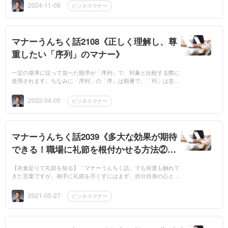
文化遺産に登録す...
2024-11-08
ビジネスマナー
マナーうんちく話2108《正しく理解し、尊
重したい「序列」のマナー》
一定の基準に従って並べた順序が「序列」で、対象と比較する際に
使用されます。ちなみに「序列」の「序」は順番で、「列」は並ぶ
という意味です。組織やグループなどでの立ち位置、つまり順位を
つける際にはこ...
2022-04-05
ビジネスマナー
マナーうんちく話2039《多大な効果が期待
できる！職場に礼節を根付かせる方法②
「企業理念で明確に」》
【衣食足りて礼節を知る】「マナーうんちく話」でも何度も触れて
きた言葉ですが、相手に礼節を尽くすにはまず、自分自身の心と体
の健康が大切です。歯痛がひどい、高熱がある、夫婦喧嘩して気分
がイライラして...
2021-05-27
ビジネスマナー