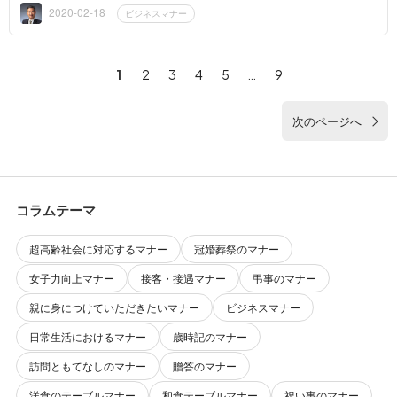
係をどのように...
2020-02-18
ビジネスマナー
1
2
3
4
5
…
9
次のページへ
コラムテーマ
超高齢社会に対応するマナー
冠婚葬祭のマナー
女子力向上マナー
接客・接遇マナー
弔事のマナー
親に身につけていただきたいマナー
ビジネスマナー
日常生活におけるマナー
歳時記のマナー
訪問ともてなしのマナー
贈答のマナー
洋食のテーブルマナー
和食テーブルマナー
祝い事のマナー