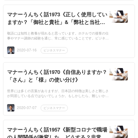
マナーうんちく話1973《正しく使用してい
ますか？「御社と貴社」&「弊社と当社・
我が社・小社」》
敬語には知性と教養が現れると思っています。ホテルでの接客の仕
事やマナー講師の経験を通じ、常に感じていることです。ビジネス
にしてもプライベートにおいても、私たちが交わす会話には原稿は
ありませんが、...
2020-07-16
ビジネスマナー
マナーうんちく話1970《自信ありますか？
「さん」と「様」の使い分け》
世界には多くの言葉がありますが、日本語の特徴は美しさと難しさ
が同居している点ではないでしょうか。もしかしたら、難しいから
美しいのかもしれませんね。そして美しい言葉の基準は、正確な言
葉遣いにあるの...
2020-07-07
ビジネスマナー
マナーうんちく話1957《新型コロナで職場
の人間関係が激変した。どうする？非常時