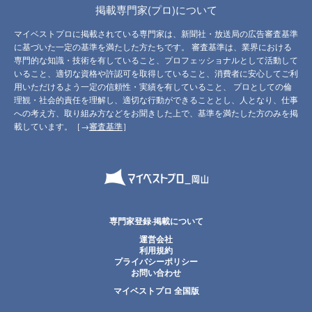
掲載専門家(プロ)について
マイベストプロに掲載されている専門家は、新聞社・放送局の広告審査基準
に基づいた一定の基準を満たした方たちです。 審査基準は、業界における
専門的な知識・技術を有していること、プロフェッショナルとして活動して
いること、適切な資格や許認可を取得していること、消費者に安心してご利
用いただけるよう一定の信頼性・実績を有していること、 プロとしての倫
理観・社会的責任を理解し、適切な行動ができることとし、人となり、仕事
への考え方、取り組み方などをお聞きした上で、基準を満たした方のみを掲
載しています。［→
審査基準
］
専門家登録·掲載について
運営会社
利用規約
プライバシーポリシー
お問い合わせ
マイベストプロ 全国版