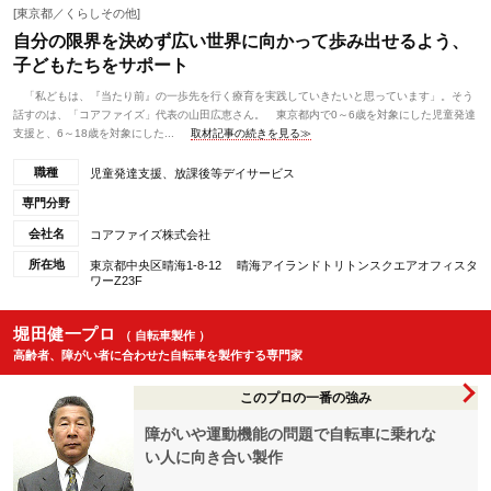
[東京都／くらしその他]
自分の限界を決めず広い世界に向かって歩み出せるよう、
子どもたちをサポート
「私どもは、『当たり前』の一歩先を行く療育を実践していきたいと思っています」。そう
話すのは、「コアファイズ」代表の山田広恵さん。 東京都内で0～6歳を対象にした児童発達
支援と、6～18歳を対象にした...
取材記事の続きを見る≫
職種
児童発達支援、放課後等デイサービス
専門分野
会社名
コアファイズ株式会社
所在地
東京都中央区晴海1-8-12 晴海アイランドトリトンスクエアオフィスタ
ワーZ23F
堀田健一プロ
（ 自転車製作 ）
高齢者、障がい者に合わせた自転車を製作する専門家
このプロの一番の強み
障がいや運動機能の問題で自転車に乗れな
い人に向き合い製作