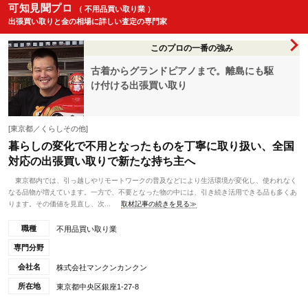
可知見聞プロ
（ 不用品買い取り業 ）
出張買い取りと金の相場に詳しい査定の専門家
このプロの一番の強み
古着からグランドピアノまで。離島にも駆
け付ける出張買い取り
[東京都／くらしその他]
暮らしの変化で不用となったものを丁寧に取り扱い、全国
対応の出張買い取りで新たな持ち主へ
東京都内では、引っ越しやリモートワークの普及などにより生活環境が変化し、使われなく
なる品物が増えています。一方で、不要となった物の中には、引き続き活用できる品も多くあ
ります。その価値を見直し、次...
取材記事の続きを見る≫
職種
不用品買い取り業
専門分野
会社名
株式会社マンクンカンクン
所在地
東京都中央区銀座1-27-8