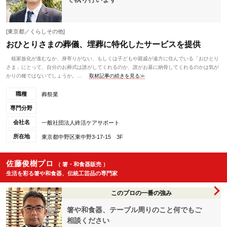
[東京都／くらしその他]
おひとりさまの葬儀、埋葬に特化したサービスを提供
核家族化が進むなか、身寄りがない、もしくは子どもや親戚が遠方に住んでいる「おひとり
さま」にとって、自分のお葬式は誰がしてくれるのか、誰がお墓に納骨してくれるのかは気が
かりの種ではないでしょうか。...
取材記事の続きを見る≫
職種
葬祭業
専門分野
会社名
一般社団法人終活ケアサポート
所在地
東京都中野区東中野3-17-15 3F
佐藤俊樹プロ
（ 箸・和食器販売 ）
生活を彩る箸や和食器、伝統工芸品の専門家
このプロの一番の強み
箸や和食器、テーブル周りのこと何でもご
相談ください