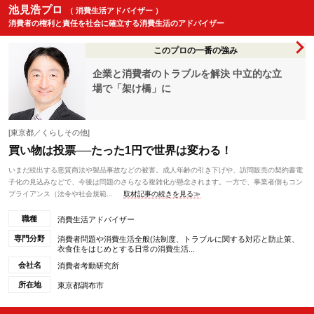
池見浩プロ
（ 消費生活アドバイザー ）
消費者の権利と責任を社会に確立する消費生活のアドバイザー
このプロの一番の強み
企業と消費者のトラブルを解決 中立的な立
場で「架け橋」に
[東京都／くらしその他]
買い物は投票──たった1円で世界は変わる！
いまだ続出する悪質商法や製品事故などの被害。成人年齢の引き下げや、訪問販売の契約書電
子化の見込みなどで、今後は問題のさらなる複雑化が懸念されます。一方で、事業者側もコン
プライアンス（法令や社会規範...
取材記事の続きを見る≫
職種
消費生活アドバイザー
専門分野
消費者問題や消費生活全般(法制度、トラブルに関する対応と防止策、
衣食住をはじめとする日常の消費生活...
会社名
消費者考動研究所
所在地
東京都調布市