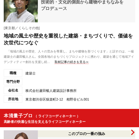
技術的・文化的側面から建物やまちなみを
プロデュース
[東京都／くらしその他]
地域の風土や歴史を重視した建築・まちづくりで、価値を
次世代につなぐ
「地域の風土や歴史、人々の営みを尊重し、まちや建物を形づくります」と話すのは、一級
建築士の蘆田暢人さん。全国各地のまちづくりプロジェクトに携わり、建築を通じて地域アイ
デンティティー創出を支援し続...
取材記事の続きを見る≫
職種
建築士
専門分野
会社名
株式会社蘆田暢人建築設計事務所
所在地
東京都渋谷区猿楽町2-12 相野谷ビル301
本清量子プロ
（ ライフコーディネーター ）
高齢者の快適な生活を支えるライフコーディネーター
このプロの一番の強み