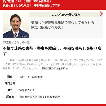
内田翔プロ
（ 害獣・害虫駆除業者 ）
快適な暮らしを取り戻す、害獣害虫駆除の専門家
このプロの一番の強み
徹底した害獣害虫駆除で安心して暮らせる
家に【駆除ザウルス】
[東京都／くらしその他]
不快で迷惑な害獣・害虫を駆除し、平穏な暮らしを取り戻
す
「『夜中に天井裏から足音や鳴き声がする』『庭に毎日のようにフンが落ちている』『寝て
いる間に何かに刺されてかゆい』など、いつもとは違う様子を感じたら、お住まいに生き物が
住み着いているサインかもしれ...
取材記事の続きを見る≫
職種
害獣・害虫駆除業者
専門分野
屋号
駆除ザウルス
所在地
東京都世田谷区玉堤1丁目21番16号