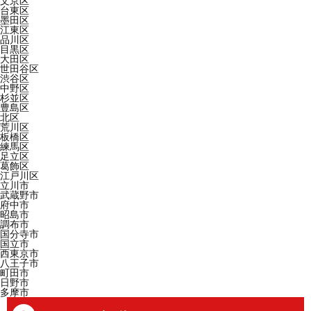
文京区
台東区
墨田区
江東区
品川区
目黒区
大田区
世田谷区
渋谷区
中野区
杉並区
豊島区
北区
荒川区
板橋区
練馬区
足立区
葛飾区
江戸川区
立川市
武蔵野市
府中市
昭島市
調布市
国分寺市
国立市
西東京市
八王子市
町田市
日野市
多摩市