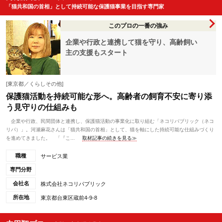
「猫共和国の首相」として持続可能な保護猫事業を目指す専門家
このプロの一番の強み
企業や行政と連携して猫を守り、高齢飼い
主の支援もスタート
[東京都／くらしその他]
保護猫活動を持続可能な形へ。高齢者の飼育不安に寄り添
う見守りの仕組みも
企業や行政、民間団体と連携し、保護猫活動の事業化に取り組む「ネコリパブリック（ネコ
リパ）」。河瀬麻花さんは「猫共和国の首相」として、猫を軸にした持続可能な仕組みづくり
を進めてきました。 「『こ...
取材記事の続きを見る≫
職種
サービス業
専門分野
会社名
株式会社ネコリパブリック
所在地
東京都台東区蔵前4-9-8