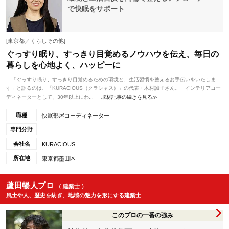
で快眠をサポート
[東京都／くらしその他]
ぐっすり眠り、すっきり目覚めるノウハウを伝え、毎日の
暮らしを心地よく、ハッピーに
「ぐっすり眠り、すっきり目覚めるための環境と、生活習慣を整えるお手伝いをいたしま
す」と語るのは、「KURACIOUS（クラシャス）」の代表・木村誠子さん。 インテリアコー
ディネーターとして、30年以上にわ...
取材記事の続きを見る≫
職種
快眠部屋コーディネーター
専門分野
会社名
KURACIOUS
所在地
東京都墨田区
蘆田暢人プロ
（ 建築士 ）
風土や人、歴史を紡ぎ、地域の魅力を形にする建築士
このプロの一番の強み