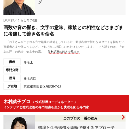
グ
[東京都／くらしその他]
画数や音の響き、文字の意味、家族との相性などさまざま
に考慮して善き名を命名
「お子さんが生まれる方や起業の準備をしている方、新規名称で新たなスタートを切りたい
事業者さまや個人さまなど、それぞれに相応しい名付けをいたします」 そう話すのは、「命
名の匠」の代表で命名士の高...
取材記事の続きを見る≫
職種
命名士
専門分野
屋号
命名の匠
所在地
東京都世田谷区深沢8-7-17
木村誠子プロ
（ 快眠部屋コーディネーター ）
インテリアと睡眠改善の専門知識を生かし快眠を図る専門家
このプロの一番の強み
環境と生活習慣を両輪で整えるアプローチ