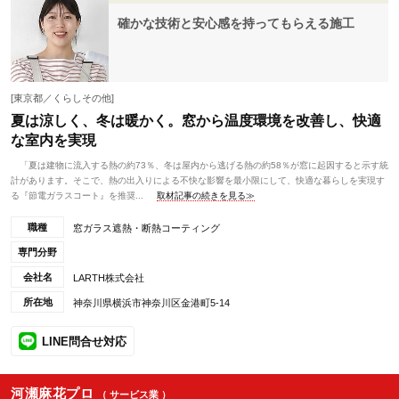
確かな技術と安心感を持ってもらえる施工
[東京都／くらしその他]
夏は涼しく、冬は暖かく。窓から温度環境を改善し、快適
な室内を実現
「夏は建物に流入する熱の約73％、冬は屋内から逃げる熱の約58％が窓に起因すると示す統
計があります。そこで、熱の出入りによる不快な影響を最小限にして、快適な暮らしを実現す
る『節電ガラスコート』を推奨...
取材記事の続きを見る≫
職種
窓ガラス遮熱・断熱コーティング
専門分野
会社名
LARTH株式会社
所在地
神奈川県横浜市神奈川区金港町5-14
LINE問合せ対応
河瀬麻花プロ
（ サービス業 ）