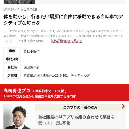
[東京都／くらしその他]
体を動かし、行きたい場所に自由に移動できる自転車でア
クティブな毎日を
「手や足が使えないなど、障がいがあっても自転車に乗ることをあきらめないでください。
体を動かし、行きたい場所に自由に移動できるように、ご自身に適した1台をオーダーメード
します」 そう呼び掛けるのは...
取材記事の続きを見る≫
職種
自転車製作
専門分野
会社名
堀田製作所
所在地
東京都足立区西新井1-25-3-101 ディアヒルズ
髙橋勇也プロ
（ 業務効率化・AI支援 ）
AIやITの知見を生かし業務効率化を支援する専門家
このプロの一番の強み
自社開発のAIアプリも組み合わせて業務を
低コストで効率化