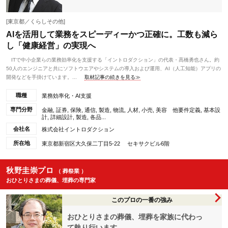
[東京都／くらしその他]
AIを活用して業務をスピーディーかつ正確に。工数も減ら
し「健康経営」の実現へ
ITで中小企業らの業務効率化を支援する「イントロダクション」の代表・髙橋勇也さん。約
50人のエンジニアと共にソフトウエアやシステムの導入および運用、AI（人工知能）アプリの
開発などを手掛けています。...
取材記事の続きを見る≫
職種
業務効率化・AI支援
専門分野
金融, 証券, 保険, 通信, 製造, 物流, 人材, 小売, 美容 他要件定義, 基本設
計, 詳細設計, 製造, 各品...
会社名
株式会社イントロダクション
所在地
東京都新宿区大久保二丁目5-22 セキサクビル6階
秋野圭崇プロ
（ 葬祭業 ）
おひとりさまの葬儀、埋葬の専門家
このプロの一番の強み
おひとりさまの葬儀、埋葬を家族に代わっ
て執り行います