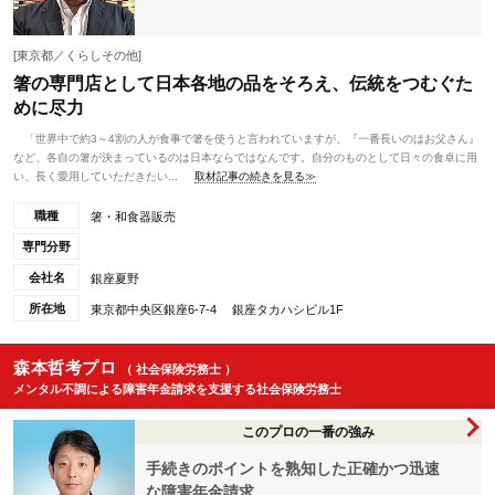
[東京都／くらしその他]
箸の専門店として日本各地の品をそろえ、伝統をつむぐた
めに尽力
「世界中で約3～4割の人が食事で箸を使うと言われていますが、『一番長いのはお父さん』
など、各自の箸が決まっているのは日本ならではなんです。自分のものとして日々の食卓に用
い、長く愛用していただきたい...
取材記事の続きを見る≫
職種
箸・和食器販売
専門分野
会社名
銀座夏野
所在地
東京都中央区銀座6-7-4 銀座タカハシビル1F
森本哲考プロ
（ 社会保険労務士 ）
メンタル不調による障害年金請求を支援する社会保険労務士
このプロの一番の強み
手続きのポイントを熟知した正確かつ迅速
な障害年金請求