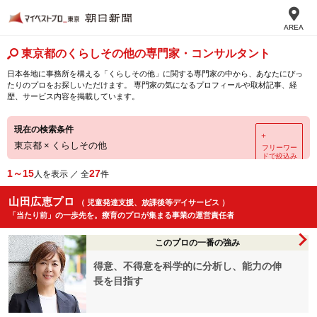
AREA
東京都のくらしその他の専門家・コンサルタント
日本各地に事務所を構える「くらしその他」に関する専門家の中から、あなたにぴっ
たりのプロをお探しいただけます。 専門家の気になるプロフィールや取材記事、経
歴、サービス内容を掲載しています。
現在の検索条件
＋
東京都
×
くらしその他
フリーワー
ドで絞込み
1～15
27
人を表示 ／ 全
件
山田広恵プロ
（ 児童発達支援、放課後等デイサービス ）
「当たり前」の一歩先を。療育のプロが集まる事業の運営責任者
このプロの一番の強み
得意、不得意を科学的に分析し、能力の伸
長を目指す