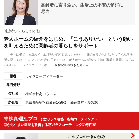
高齢者に寄り添い、生活上の不安の解消に
尽力
[東京都／くらしその他]
老人ホームの紹介をはじめ、「こうありたい」という願い
を叶えるために高齢者の暮らしをサポート
「先々に備え、元気なうちに“終の棲家”を見つけたい」「身の回りのお世話をしてくれる場
所を探してほしい」といった声に応えるのは、老人ホームの紹介を主軸に事業を展開する「あ
いらいふ」。ライフコーディネ...
取材記事の続きを見る≫
職種
ライフコーディネーター
専門分野
会社名
株式会社あいらいふ
所在地
東京都新宿区西新宿1-26-2 新宿野村ビル32階
青柳真理江プロ
（ 窓ガラス遮熱・断熱コーティング ）
窓から住まい環境を改善する窓ガラスコーティングの専門家
このプロの一番の強み