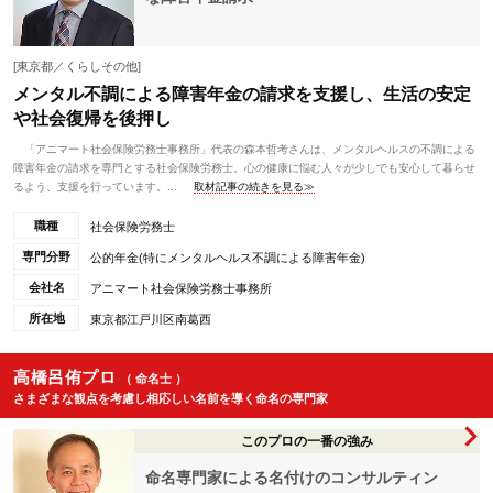
[東京都／くらしその他]
メンタル不調による障害年金の請求を支援し、生活の安定
や社会復帰を後押し
「アニマート社会保険労務士事務所」代表の森本哲考さんは、メンタルヘルスの不調による
障害年金の請求を専門とする社会保険労務士。心の健康に悩む人々が少しでも安心して暮らせ
るよう、支援を行っています。...
取材記事の続きを見る≫
職種
社会保険労務士
専門分野
公的年金(特にメンタルヘルス不調による障害年金)
会社名
アニマート社会保険労務士事務所
所在地
東京都江戸川区南葛西
高橋呂侑プロ
（ 命名士 ）
さまざまな観点を考慮し相応しい名前を導く命名の専門家
このプロの一番の強み
命名専門家による名付けのコンサルティン