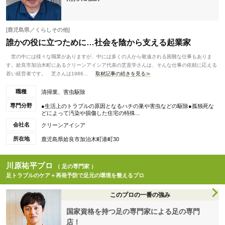
[鹿児島県／くらしその他]
誰かの役に立つために…社会を陰から支える起業家
世の中には様々な職業がありますが、中には多くの人から敬遠される困難な仕事もありま
す。姶良市加治木町にあるクリーンアイシア代表の芝直学さんは、そんな仕事の依頼に応える
若い経営者です。 芝さんは1986...
取材記事の続きを見る≫
職種
清掃業、害虫駆除
専門分野
●生活上のトラブルの原因となるハチの巣や害虫などの駆除●孤独死な
どによって汚染や損傷した住宅の特殊...
会社名
クリーンアイシア
所在地
鹿児島県姶良市加治木町港町30
川原祐平プロ
（ 足の専門家 ）
足トラブルのケア＋再発予防で足元の環境を整えるプロ
このプロの一番の強み
国家資格を持つ足の専門家による足の専門
店！