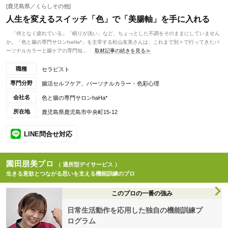
[鹿児島県／くらしその他]
人生を変えるスイッチ「色」で「美腸軸」を手に入れる
「何となく疲れている」「眠りが浅い」など、ちょっとした不調をそのままにしていません
か。「色と腸の専門サロンhaHa*」を主宰する松山友美さんは、これまで別々で行ってきたパ
ーソナルカラーと腸ケアの専門知...
取材記事の続きを見る≫
職種
セラピスト
専門分野
腸活セルフケア、パーソナルカラー・色彩心理
会社名
色と腸の専門サロンhaHa*
所在地
鹿児島県鹿児島市中央町15-12
LINE問合せ対応
園田朋美プロ
（ 通所型デイサービス ）
生きる意欲とつながる思いを支える機能訓練のプロ
このプロの一番の強み
日常生活動作を応用した独自の機能訓練プ
ログラム