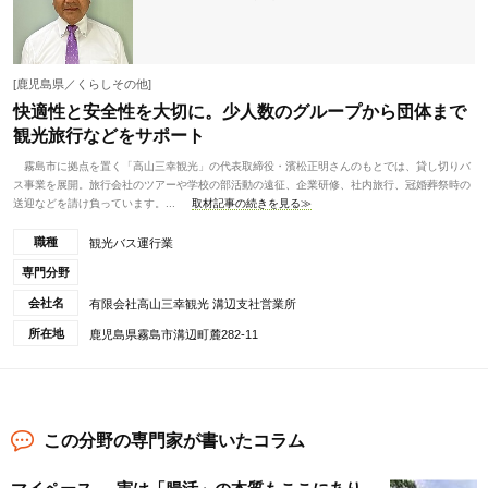
[鹿児島県／くらしその他]
快適性と安全性を大切に。少人数のグループから団体まで
観光旅行などをサポート
霧島市に拠点を置く「高山三幸観光」の代表取締役・濱松正明さんのもとでは、貸し切りバ
ス事業を展開。旅行会社のツアーや学校の部活動の遠征、企業研修、社内旅行、冠婚葬祭時の
送迎などを請け負っています。...
取材記事の続きを見る≫
職種
観光バス運行業
専門分野
会社名
有限会社高山三幸観光 溝辺支社営業所
所在地
鹿児島県霧島市溝辺町麓282-11
この分野の専門家が書いたコラム