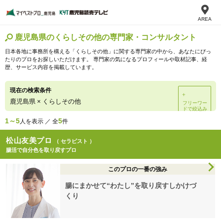
AREA
鹿児島県のくらしその他の専門家・コンサルタント
日本各地に事務所を構える「くらしその他」に関する専門家の中から、あなたにぴっ
たりのプロをお探しいただけます。 専門家の気になるプロフィールや取材記事、経
歴、サービス内容を掲載しています。
現在の検索条件
＋
鹿児島県
×
くらしその他
フリーワー
ドで絞込み
1～5
5
人を表示 ／ 全
件
松山友美プロ
（ セラピスト ）
腸活で自分色を取り戻すプロ
このプロの一番の強み
腸にまかせて“わたし”を取り戻すしかけづ
くり