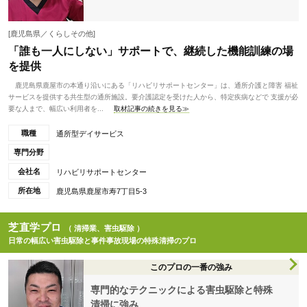
[鹿児島県／くらしその他]
「誰も一人にしない」サポートで、継続した機能訓練の場
を提供
鹿児島県鹿屋市の本通り沿いにある「リハビリサポートセンター」は、通所介護と障害 福祉
サービスを提供する共生型の通所施設。要介護認定を受けた人から、特定疾病などで 支援が必
要な人まで、幅広い利用者を...
取材記事の続きを見る≫
職種
通所型デイサービス
専門分野
会社名
リハビリサポートセンター
所在地
鹿児島県鹿屋市寿7丁目5-3
芝直学プロ
（ 清掃業、害虫駆除 ）
日常の幅広い害虫駆除と事件事故現場の特殊清掃のプロ
このプロの一番の強み
専門的なテクニックによる害虫駆除と特殊
清掃に強み