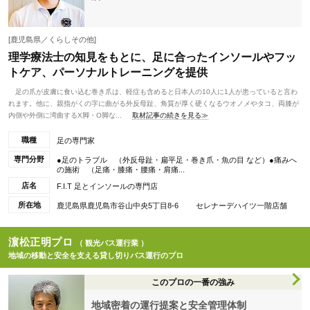
[鹿児島県／くらしその他]
理学療法士の知見をもとに、足に合ったインソールやフッ
トケア、パーソナルトレーニングを提供
足の爪が皮膚に食い込む巻き爪は、軽症も含めると日本人の10人に1人が患っていると言わ
れます。他に、親指がくの字に曲がる外反母趾、角質が厚く硬くなるウオノメやタコ、両膝が
内側や外側に湾曲するX脚・O脚な...
取材記事の続きを見る≫
職種
足の専門家
専門分野
●足のトラブル （外反母趾・扁平足・巻き爪・魚の目 など）●痛みへ
の施術 （足痛・膝痛・腰痛・肩痛...
店名
F.I.T 足とインソールの専門店
所在地
鹿児島県鹿児島市谷山中央5丁目8-6 セレナーデハイツ一階店舗
濵松正明プロ
（ 観光バス運行業 ）
地域の移動と安全を支える貸し切りバス運行のプロ
このプロの一番の強み
地域密着の運行提案と安全管理体制