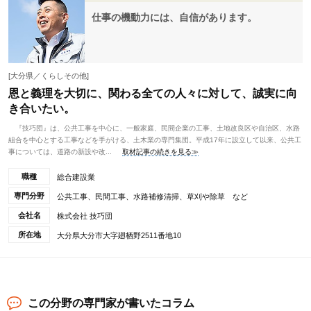
仕事の機動力には、自信があります。
[大分県／くらしその他]
恩と義理を大切に、関わる全ての人々に対して、誠実に向
き合いたい。
『技巧団』は、公共工事を中心に、一般家庭、民間企業の工事、土地改良区や自治区、水路
組合を中心とする工事などを手がける、土木業の専門集団。平成17年に設立して以来、公共工
事については、道路の新設や改...
取材記事の続きを見る≫
職種
総合建設業
専門分野
公共工事、民間工事、水路補修清掃、草刈や除草 など
会社名
株式会社 技巧団
所在地
大分県大分市大字廻栖野2511番地10
この分野の専門家が書いたコラム