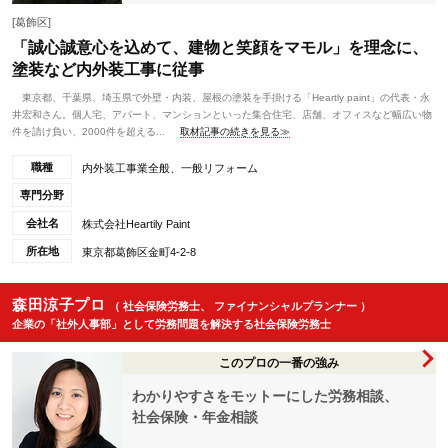
[葛飾区]
「誠心誠意心を込めて、建物と笑顔をマモル」を理念に、
塗装など内外装工事に従事
東京都、千葉県、埼玉県で外壁・内装、屋根の塗装を手掛ける「Heartly paint」の代表・永
井宏和さん。個人宅、アパート、マンションといった集合住宅、店舗、オフィスなど幅広い物
件を請け負い、2000件を超える...
取材記事の続きを見る≫
職種
内外装工事業全般、一般リフォーム
専門分野
会社名
株式会社Heartily Paint
所在地
東京都葛飾区金町4-2-8
森田涼子プロ
（ 社会保険労務士、 ファイナンシャルプランナー ）
企業の「社外人事部」として労務問題を解決する社会保険労務士
このプロの一番の強み
わかりやすさをモットーにした労務相談、
社会保険・年金相談