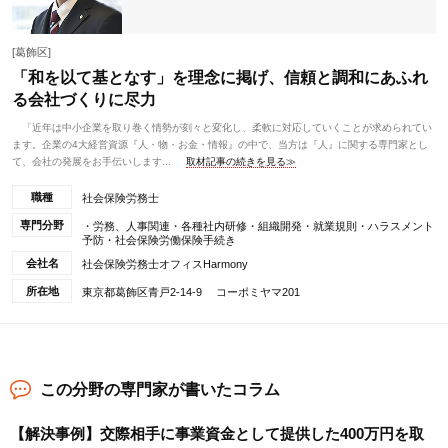
[葛飾区]
「和を以て基となす」を理念に掲げ、信頼と調和にあふれ
る会社づくりに尽力
「近年は中小企業を取り巻く情勢が刻々と変化し、柔軟に対応していくことが求められてい
ます。企業の4大経営資源『人・物・お金・情報』の中で、当方は『人』に関する専門家とし
て、会社の発展をお手伝いします...
取材記事の続きを見る≫
職種
社会保険労務士
専門分野
・労務、人事関連・各種社内研修・組織開発・就業規則・ハラスメント
予防・社会保険労働保険手続き
会社名
社会保険労務士オフィスHarmony
所在地
東京都葛飾区青戸2-14-9 コーポミヤマ201
この分野の専門家が書いたコラム
【解決事例】交際相手に事業資金として提供した400万円を取