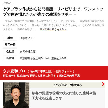
[葛飾区]
ケアプラン作成から訪問看護・リハビリまで、ワンストッ
プで住み慣れたわが家での生活をサポート
できれば最期まで住み慣れたわが家で過ごしたいと思っていても、「在宅療養は家族に負担
がかかるのではないか」「何かあった時にどうすればいいか分からない」など心配や不安は尽
きません。 高齢者や障がい...
取材記事の続きを見る≫
職種
理学療法士
専門分野
会社名
合同会社立夏
所在地
東京都葛飾区金町5-14-4 豊栄ビル201
永井宏和プロ
（ 内外装工事業全般、一般リフォーム ）
顧客第一を掲げ細かな要望にも柔軟に対応する塗装工事の専門家
このプロの一番の強み
顧客の要望や現場の状況に適した塗料や施
工方法を提案します