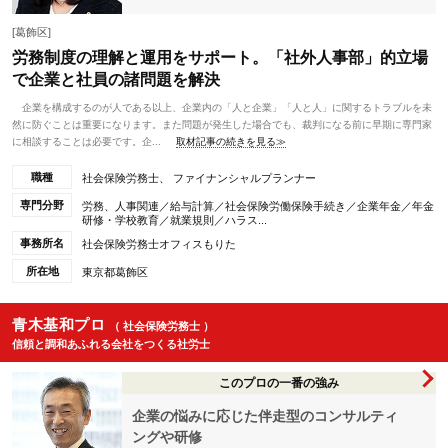
[葛飾区]
労務制度の理解と運用をサポート。「社外人事部」的立場
で企業と社員の諸問題を解決
企業を構成するのが人である以上、企業内の「人と企業」「人と人」に関するトラブルを未
然に防ぐことは重要になります。また問題が発生した場合でも、裁判になる前に早期に専門家
に相談することは必要です。企...
取材記事の続きを見る≫
職種
社会保険労務士、 ファイナンシャルプランナー
専門分野
労務、人事関連／給与計算／社会保険労働保険手続き／企業年金／年金
研修・学校教育／就業規則／ハラス...
事務所名
社会保険労務士オフィスもりた
所在地
東京都葛飾区
青木基和プロ
（ 社会保険労務士 ）
信頼と調和あふれる会社をつくる社労士
このプロの一番の強み
企業の悩みに応じた伴走型のコンサルティ
ングや研修