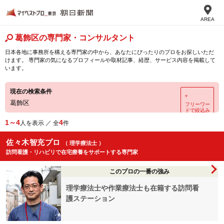
AREA
葛飾区の専門家・コンサルタント
日本各地に事務所を構える専門家の中から、あなたにぴったりのプロをお探しいただ
けます。 専門家の気になるプロフィールや取材記事、経歴、サービス内容を掲載して
います。
現在の検索条件
＋
葛飾区
フリーワー
ドで絞込み
1～4
4
人を表示 ／ 全
件
佐々木智充プロ
（ 理学療法士 ）
訪問看護・リハビリで在宅療養をサポートする専門家
このプロの一番の強み
理学療法士や作業療法士も在籍する訪問看
護ステーション