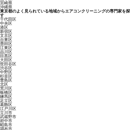
宮崎県
沖縄県
東京都のよく見られている地域からエアコンクリーニングの専門家を探
す
千代田区
中央区
港区
新宿区
文京区
台東区
墨田区
江東区
品川区
目黒区
大田区
世田谷区
渋谷区
中野区
杉並区
豊島区
北区
荒川区
板橋区
練馬区
足立区
葛飾区
江戸川区
立川市
武蔵野市
府中市
昭島市
調布市