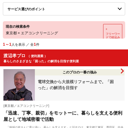
サービス選びのポイント
現在の検索条件
＋
東京都
×
エアコンクリーニング
フリーワー
ドで絞込み
1～1
1
人を表示 ／ 全
件
渡辺孝プロ
（ 便利屋業 ）
暮らしのさまざまな「困った」の解消を目指す便利屋
このプロの一番の強み
電球交換から大規模リフォームまで。「困
った」の解消を目指す
[東京都／エアコンクリーニング]
「迅速、丁寧、親切」をモットーに、暮らしを支える便利
屋として地域密着で活動
「地域の皆さんに寄り添い、暮らしを支えます」と話すのは、東京都江東区、墨田区、中央