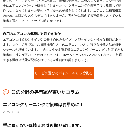
多くのエアコンクリーニングの業者は「損害賠償保険」に加入しており、万が一作業
中にエアコンのパーツを破損してしまったり、クリーニング作業完了後に故障して動
作しなくなってしまった等のトラブルへの補償をしてくれます。エアコンは精密機器
のため、故障のリスクもゼロではありません。万が一に備えて損害保険に入っている
業者を選ぶことで、トラブル時も安心です。
自宅のエアコンの機種に対応できるか
エアコンには壁掛けタイプや天井埋め込みタイプ、大型タイプなど様々な種類があり
ます。また、近年では「お掃除機能付き」のエアコンもあり、特別な掃除方法が必要
なケースが増えています。 そのような多種多様なエアコンクリーニングに対応できる
業者は、技術が高いことがほとんどです。 ホームページやパンフレットなどに、対応
できる機種や機能が記載されているか事前に確認しましょう。
サービス選びのポイントをもっと見る
この分野の専門家が書いたコラム
エアコンクリーニングご依頼はお早めに！
2025-06-13
手に負えない鉢植えお引き取り致します。