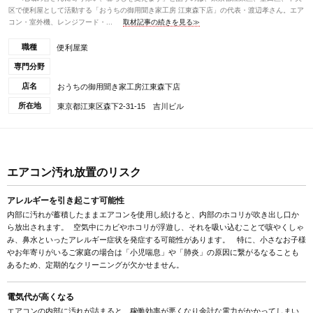
区で便利屋として活動する「おうちの御用聞き家工房 江東森下店」の代表・渡辺孝さん。エア
コン・室外機、レンジフード・...
取材記事の続きを見る≫
職種
便利屋業
専門分野
店名
おうちの御用聞き家工房江東森下店
所在地
東京都江東区森下2-31-15 吉川ビル
エアコン汚れ放置のリスク
アレルギーを引き起こす可能性
内部に汚れが蓄積したままエアコンを使用し続けると、内部のホコリが吹き出し口か
ら放出されます。 空気中にカビやホコリが浮遊し、それを吸い込むことで咳やくしゃ
み、鼻水といったアレルギー症状を発症する可能性があります。 特に、小さなお子様
やお年寄りがいるご家庭の場合は「小児喘息」や「肺炎」の原因に繋がるなることも
あるため、定期的なクリーニングが欠かせません。
電気代が高くなる
エアコンの内部に汚れが詰まると、稼働効率が悪くなり余計な電力がかかってしまい