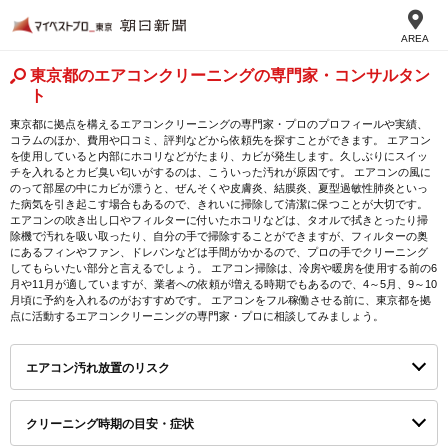
AREA
東京都のエアコンクリーニングの専門家・コンサルタン
ト
東京都に拠点を構えるエアコンクリーニングの専門家・プロのプロフィールや実績、
コラムのほか、費用や口コミ、評判などから依頼先を探すことができます。 エアコン
を使用していると内部にホコリなどがたまり、カビが発生します。久しぶりにスイッ
チを入れるとカビ臭い匂いがするのは、こういった汚れが原因です。 エアコンの風に
のって部屋の中にカビが漂うと、ぜんそくや皮膚炎、結膜炎、夏型過敏性肺炎といっ
た病気を引き起こす場合もあるので、きれいに掃除して清潔に保つことが大切です。
エアコンの吹き出し口やフィルターに付いたホコリなどは、タオルで拭きとったり掃
除機で汚れを吸い取ったり、自分の手で掃除することができますが、フィルターの奥
にあるフィンやファン、ドレパンなどは手間がかかるので、プロの手でクリーニング
してもらいたい部分と言えるでしょう。 エアコン掃除は、冷房や暖房を使用する前の6
月や11月が適していますが、業者への依頼が増える時期でもあるので、4～5月、9～10
月頃に予約を入れるのがおすすめです。 エアコンをフル稼働させる前に、東京都を拠
点に活動するエアコンクリーニングの専門家・プロに相談してみましょう。
エアコン汚れ放置のリスク
クリーニング時期の目安・症状