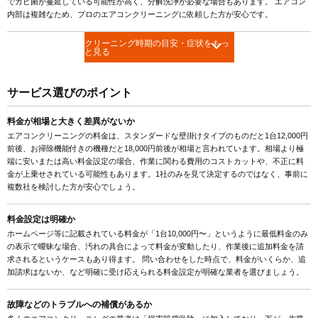
でカビ菌が蔓延している可能性が高く、分解洗浄が必要な場合もあります。 エアコン
内部は複雑なため、プロのエアコンクリーニングに依頼した方が安心です。
クリーニング時期の目安・症状をもっ
と見る
サービス選びのポイント
料金が相場と大きく差異がないか
エアコンクリーニングの料金は、スタンダードな壁掛けタイプのものだと1台12,000円
前後、お掃除機能付きの機種だと18,000円前後が相場と言われています。相場より極
端に安いまたは高い料金設定の場合、作業に関わる費用のコストカットや、不正に料
金が上乗せされている可能性もあります。1社のみを見て決定するのではなく、事前に
複数社を検討した方が安心でしょう。
料金設定は明確か
ホームページ等に記載されている料金が「1台10,000円〜」というように最低料金のみ
の表示で曖昧な場合、汚れの具合によって料金が変動したり、作業後に追加料金を請
求されるというケースもあり得ます。 問い合わせをした時点で、料金がいくらか、追
加請求はないか、など明確に受け応えられる料金設定が明確な業者を選びましょう。
故障などのトラブルへの補償があるか