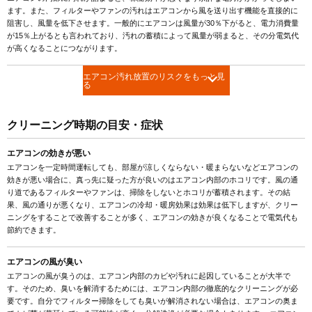
ます。また、フィルターやファンの汚れはエアコンから風を送り出す機能を直接的に
阻害し、風量を低下させます。一般的にエアコンは風量が30％下がると、電力消費量
が15％上がるとも言われており、汚れの蓄積によって風量が弱まると、その分電気代
が高くなることにつながります。
エアコン汚れ放置のリスクをもっと見
る
クリーニング時期の目安・症状
エアコンの効きが悪い
エアコンを一定時間運転しても、部屋が涼しくならない・暖まらないなどエアコンの
効きが悪い場合に、真っ先に疑った方が良いのはエアコン内部のホコリです。風の通
り道であるフィルターやファンは、掃除をしないとホコリが蓄積されます。その結
果、風の通りが悪くなり、エアコンの冷却・暖房効果は効果は低下しますが、クリー
ニングをすることで改善することが多く、エアコンの効きが良くなることで電気代も
節約できます。
エアコンの風が臭い
エアコンの風が臭うのは、エアコン内部のカビや汚れに起因していることが大半で
す。そのため、臭いを解消するためには、エアコン内部の徹底的なクリーニングが必
要です。自分でフィルター掃除をしても臭いが解消されない場合は、エアコンの奥ま