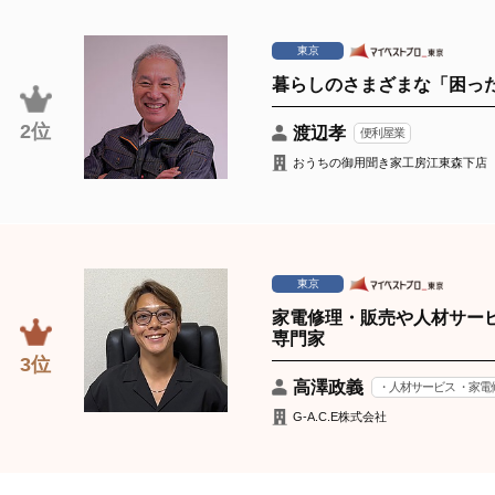
東京
暮らしのさまざまな「困っ
2位
渡辺孝
便利屋業
おうちの御用聞き家工房江東森下店
東京
家電修理・販売や人材サー
専門家
3位
高澤政義
・人材サービス ・家電
G-A.C.E株式会社