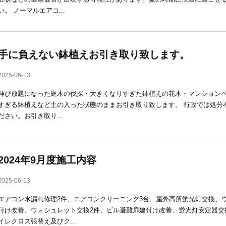
い。 ノーマルエアコ...
手に負えない鉢植えお引き取り致します。
2025-06-13
伸び放題になった庭木の伐採・大きくなりすぎた鉢植えの花木・マンションベ
すぎる鉢植えなど土の入った状態のままお引き取り致します。 行政では処分
ださい。お引き取り...
2024年9月度施工内容
2025-06-13
エアコン水漏れ修理2件、エアコンクリーニング3台、屋外高所蛍光灯交換、
付け改善、ウォシュレット交換2件、ビル避難扉建付け改善、蛍光灯安定器交
イレクロス張替え及びク...