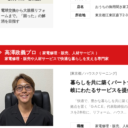
店名
おうちの御用聞き家
電球交換から大規模リフォ
所在地
東京都江東区森下2-3
ームまで。「困った」の解
消を目指す
高澤政義プロ
（ 家電修理・販売、人材サービス ）
家電修理・販売や人材サービスで快適な暮らしを支える専門家
[東京都／ハウスクリーニング]
暮らしを共に築くパート
岐にわたるサービスを提
「快適で、豊かな暮らしを共に築く
拠点を置く「G-A.C.E」代表取締
スを2本柱に、リフォーム、ハウス...
職種
家電修理・販売、人