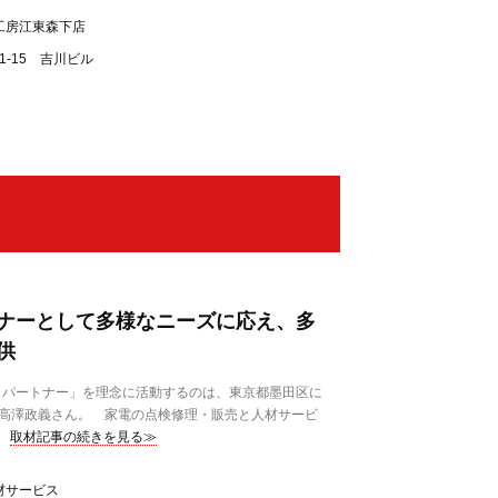
工房江東森下店
1-15 吉川ビル
ナーとして多様なニーズに応え、多
供
パートナー」を理念に活動するのは、東京都墨田区に
役の高澤政義さん。 家電の点検修理・販売と人材サービ
取材記事の続きを見る≫
材サービス