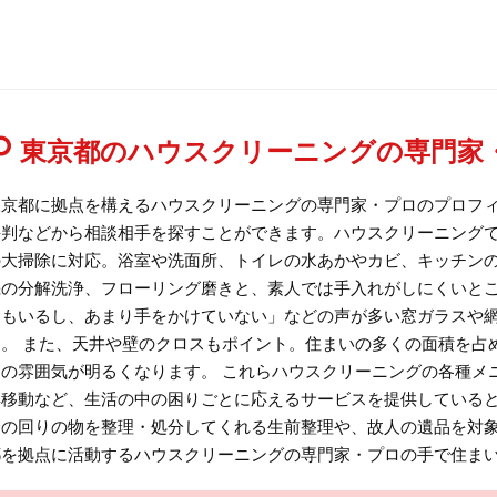
東京都のハウスクリーニングの専門家
東京都に拠点を構えるハウスクリーニングの専門家・プロのプロフ
評判などから相談相手を探すことができます。ハウスクリーニング
の大掃除に対応。浴室や洗面所、トイレの水あかやカビ、キッチン
機の分解洗浄、フローリング磨きと、素人では手入れがしにくいと
力もいるし、あまり手をかけていない」などの声が多い窓ガラスや
す。 また、天井や壁のクロスもポイント。住まいの多くの面積を占
内の雰囲気が明るくなります。 これらハウスクリーニングの各種メ
具移動など、生活の中の困りごとに応えるサービスを提供していると
身の回りの物を整理・処分してくれる生前整理や、故人の遺品を対
都を拠点に活動するハウスクリーニングの専門家・プロの手で住ま