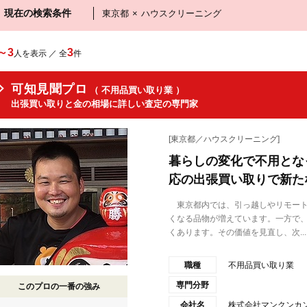
現在の検索条件
東京都
×
ハウスクリーニング
～3
3
人を表示 ／ 全
件
可知見聞プロ
（ 不用品買い取り業 ）
出張買い取りと金の相場に詳しい査定の専門家
[東京都／ハウスクリーニング]
暮らしの変化で不用とな
応の出張買い取りで新た
東京都内では、引っ越しやリモート
くなる品物が増えています。一方で
くあります。その価値を見直し、次...
職種
不用品買い取り業
専門分野
このプロの一番の強み
会社名
株式会社マンクンカ