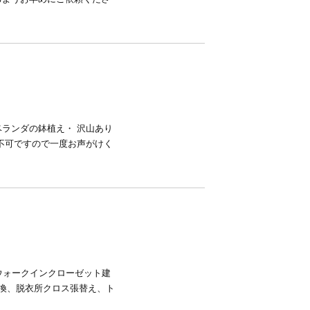
ランダの鉢植え・ 沢山あり
不可ですので一度お声がけく
ウォークインクローゼット建
換、脱衣所クロス張替え、ト