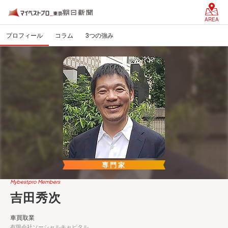
AREA
プロフィール
コラム
3つの強み
専門家
Mybestpro Members
吉田秀次
車買取業
有限会社ソーシャルキャピタル