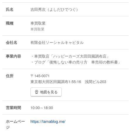
氏名
吉田秀次（よしだひでつぐ）
職種
車買取業
車買取業
会社名
有限会社ソーシャルキャピタル
事業内容
・車買取店「ハッピーカーズ大田田園調布店」
・ブログ「後悔しない車の売り方 車売却の教科書」
住所
〒145-0071
東京都大田区田園調布1-55-16 浅間ビル203
地図を見る
営業時間
10:00～18:00
ホームペー
https://tamablog.me/
ジ