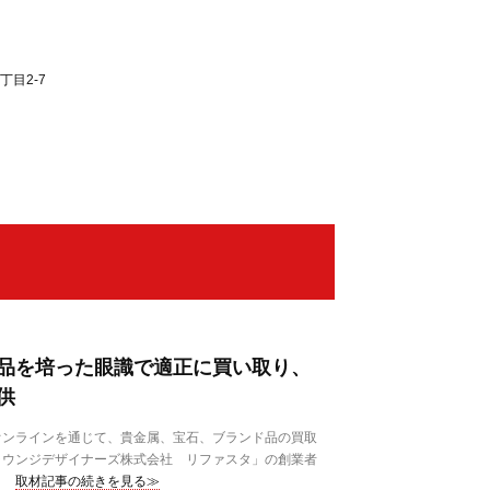
丁目2-7
品を培った眼識で適正に買い取り、
供
ンラインを通じて、貴金属、宝石、ブランド品の買取
ラウンジデザイナーズ株式会社 リファスタ」の創業者
取材記事の続きを見る≫