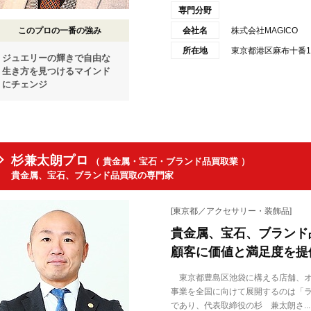
専門分野
このプロの一番の強み
会社名
株式会社MAGICO
所在地
東京都港区麻布十番1
ジュエリーの輝きで自由な
生き方を見つけるマインド
にチェンジ
杉兼太朗プロ
（ 貴金属・宝石・ブランド品買取業 ）
貴金属、宝石、ブランド品買取の専門家
[東京都／アクセサリー・装飾品]
貴金属、宝石、ブランド
顧客に価値と満足度を提
東京都豊島区池袋に構える店舗、オ
事業を全国に向けて展開するのは「
であり、代表取締役の杉 兼太朗さ...