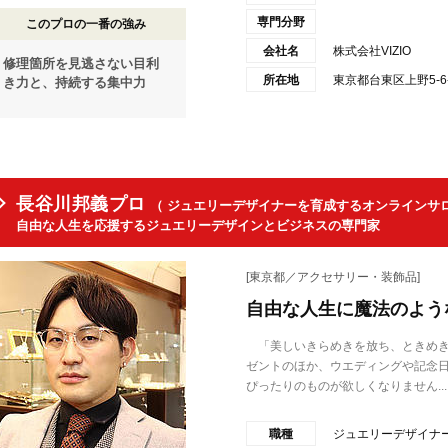
専門分野
このプロの一番の強み
会社名
株式会社VIZIO
修理箇所を見逃さない目利
所在地
東京都台東区上野5-
き力と、持続する集中力
長谷川邦義プロ
（ ジュエリーデザイナーを育成するオンラインサロ
自由な人生を応援するジュエリーデザインとビジネスの専門家
[東京都／アクセサリー・装飾品]
自由な人生に魔法のよう
「美しいきらめきを放ち、ときめき
ゼントのほか、ウエディングや記念
ぴったりのものが欲しくなりません...
職種
ジュエリーデザイナ