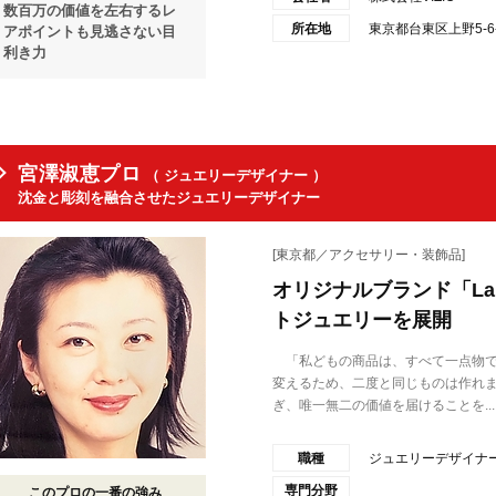
数百万の価値を左右するレ
所在地
東京都台東区上野5-
アポイントも見逃さない目
利き力
宮澤淑恵プロ
（ ジュエリーデザイナー ）
沈金と彫刻を融合させたジュエリーデザイナー
[東京都／アクセサリー・装飾品]
オリジナルブランド「La
トジュエリーを展開
「私どもの商品は、すべて一点物で
変えるため、二度と同じものは作れ
ぎ、唯一無二の価値を届けることを...
職種
ジュエリーデザイナ
専門分野
このプロの一番の強み