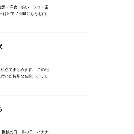
・鍵盤・洋食・笑い・タコ・歯
日はピアノ88鍵にちなむ由
沢
視点でまとめます。 この記
に付いた特別な名前、そして
ち
夕・機械の日・鼻の日・バナナ