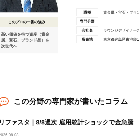
職種
貴金属・宝石・ブラ
専門分野
このプロの一番の強み
会社名
ラウンジデザイナー
高い価値を持つ資産（貴金
所在地
東京都豊島区東池袋1
属、宝石、ブランド品）を
次世代へ
この分野の専門家が書いたコラム
リファスタ｜8/8週次 雇用統計ショックで金急騰
2026-08-08