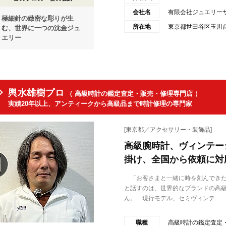
会社名
有限会社ジュエリー
極細針の緻密な彫りが生
所在地
東京都世田谷区玉川台2-
む、世界に一つの沈金ジュ
エリー
輿水雄樹プロ
（ 高級時計の鑑定査定・販売・修理専門店 ）
実績20年以上、アンティークから高級品まで時計修理の専門家
[東京都／アクセサリー・装飾品]
高級腕時計、ヴィンテー
掛け、全国から依頼に対
「お客さまと一緒に時を刻んできた
と話すのは、世界的なブランドの高級
ん。 現行モデル、セミヴィンテ...
職種
高級時計の鑑定査定