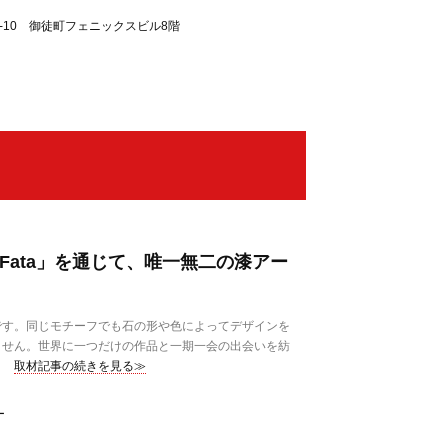
6-10 御徒町フェニックスビル8階
Fata」を通じて、唯一無二の漆アー
す。同じモチーフでも石の形や色によってデザインを
ません。世界に一つだけの作品と一期一会の出会いを紡
取材記事の続きを見る≫
ー