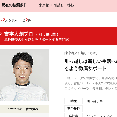
現在の検索条件
東京都
×
引越し・移転
～2
2
人を表示 ／ 全
件
吉本大創プロ
（ 引っ越し業 ）
単身世帯の引っ越しをサポートする専門家
[東京都／引越し・移転]
引っ越しは新しい生活へ
るよう徹底サポート
軽トラックで運搬する、単身者向け
さん。容量120リットルの2ドア冷
スにベッドパーツ、食器棚、テレビ台.
職種
引っ越し業
専門分野
このプロの一番の強み
会社名
ひっこしフレディー