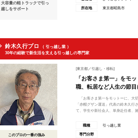
大容量の軽トラックで引っ
所在地
東京都昭島市
越しをサポート
鈴木久行プロ
（ 引っ越し業 ）
30年の経験で新生活を支える引っ越しの専門家
[東京都／引越し・移転]
「お客さま第一」をモッ
職、転居など人生の節目
「お客さま第一をモットーに、大切
「赤帽グザン運送」代表の鈴木久行
て、学生や新社会人、単身赴任者、施.
職種
引っ越し業
専門分野
このプロの一番の強み