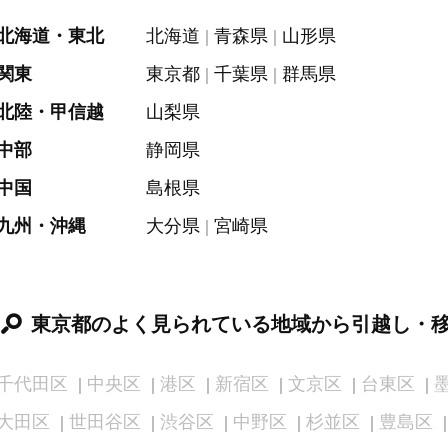
北海道・東北
北海道
青森県
山形県
関東
東京都
千葉県
群馬県
北陸・甲信越
山梨県
中部
静岡県
中国
島根県
九州・沖縄
大分県
宮崎県
東京都のよく見られている地域から引越し・
千代田区
中央区
港区
新宿区
文京区
台東区
大田区
世田谷区
渋谷区
中野区
杉並区
豊島区