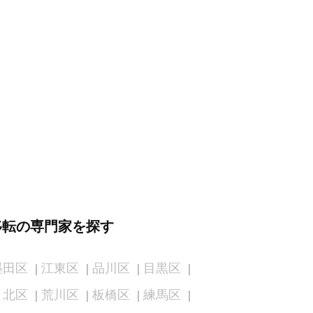
移転の専門家を探す
墨田区
江東区
品川区
目黒区
北区
荒川区
板橋区
練馬区