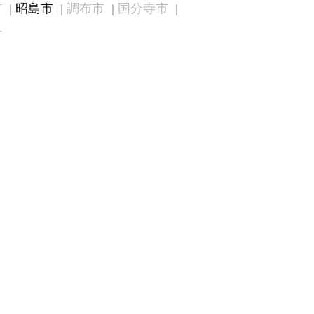
市
昭島市
調布市
国分寺市
市