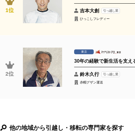
1位
吉本大創
引っ越し業
ひっこしフレディー
東京
30年の経験で新生活を支え
2位
鈴木久行
引っ越し業
赤帽グザン運送
他の地域から引越し・移転の専門家を探す