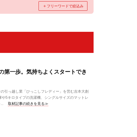
＋
フリーワードで絞込み
の第一歩。気持ちよくスタートでき
の引っ越し業「ひっこしフレディー」を営む吉本大創
蔵庫や5キロタイプの洗濯機、シングルサイズのマットレ
..
取材記事の続きを見る≫