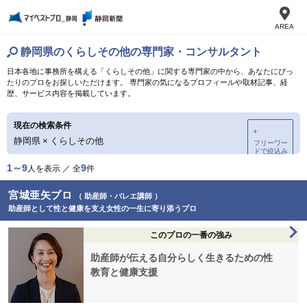
AREA
静岡県のくらしその他の専門家・コンサルタント
日本各地に事務所を構える「くらしその他」に関する専門家の中から、あなたにぴっ
たりのプロをお探しいただけます。 専門家の気になるプロフィールや取材記事、経
歴、サービス内容を掲載しています。
現在の検索条件
＋
静岡県
×
くらしその他
フリーワー
ドで絞込み
1～9
9
人を表示 ／ 全
件
宮城亜矢プロ
（ 助産師・バレエ講師 ）
助産師として性と健康を支え女性の一生に寄り添うプロ
このプロの一番の強み
助産師が伝える自分らしく生きるための性
教育と健康支援