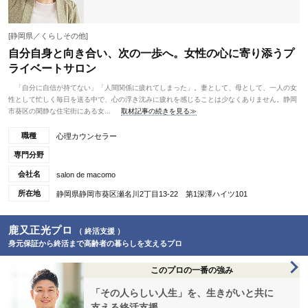
[静岡県／くらしその他]
自分自身と向き合い、次の一歩へ。女性の心に寄り添うプ
ライベートサロン
「自分に自信が持てない」「人間関係に疲れてしまった」。妻として、母として、一人の女
性として忙しく毎日を送る中で、心の浮き沈みに疲れを感じることは少なくありません。静岡
市葵区の閑静な住宅街にある女...
取材記事の続きを見る≫
職種
心理カウンセラー
専門分野
会社名
salon de macomo
所在地
静岡県静岡市葵区瀬名川2丁目13-22 第1深澤ハイツ101
鹿又正光プロ
（ 終活支援 ）
身元保証から終活まで高齢者の暮らしを支えるプロ
このプロの一番の強み
「その人らしい人生」を、生きがいと共に
支える終活支援