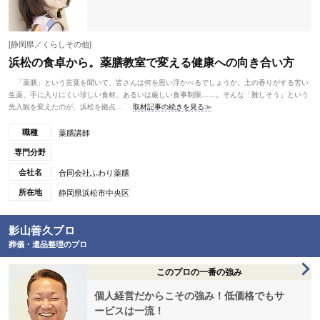
[静岡県／くらしその他]
浜松の食卓から。薬膳教室で変える健康への向き合い方
「薬膳」という言葉を聞いて、皆さんは何を思い浮かべるでしょうか。土の香りがする苦い
生薬、手に入りにくい珍しい食材、あるいは厳しい食事制限……。そんな「難しそう」という
先入観を変えたのが、浜松を拠点...
取材記事の続きを見る≫
職種
薬膳講師
専門分野
会社名
合同会社ふわり薬膳
所在地
静岡県浜松市中央区
影山善久プロ
葬儀・遺品整理のプロ
このプロの一番の強み
個人経営だからこその強み！低価格でもサ
ービスは一流！