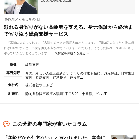
[静岡県／くらしその他]
頼れる身寄りがない高齢者を支える。身元保証から終活ま
で寄り添う総合支援サービス
「高齢になるにつれて、『入院するときの保証人はどうしよう』『認知症になったら誰に頼
ればいいのか』と、不安を抱える方が増えています。私たちは、そうした悩みに長期的に寄り
添っていきたいと考えています...
取材記事の続きを見る≫
職種
終活支援
専門分野
その人らしい人生と生きがいづくりの伴走を軸に、身元保証、日常生活
支援、終活支援、任意後見、死後事...
会社名
株式会社ウェルビー
所在地
静岡県静岡市駿河区稲川1丁目8-29 十番稲川ビル 2F
この分野の専門家が書いたコラム
「年齢だから仕方ない」と言われました。本当に