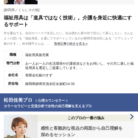
[静岡県／くらしその他]
福祉用具は「道具ではなく技術」。介護を身近に快適にす
るサポート
年を重ねても、自分のペースで生活したい。住み慣れた家や街で安心して暮らしたい。そんな
人々の思いを「福祉用具」を通じてサポートしているのが静岡市清水区にある「ケアショップ
銀のすず」。鈴木陽平さんは、...
取材記事の続きを見る≫
職種
福祉用具販売業
専門分野
お一人お一人の生活環境や介護状況などをお伺いし、その方に適した福
祉用具を選定しご提案しています。...
会社名
有限会社銀のすず
所在地
静岡県静岡市清水区永楽町14-33
松田佳美プロ
（ 心理カウンセラー ）
カラーセラピーと交流分析で女性の自己理解を支えるプロ
このプロの一番の強み
感性と客観的な視点の両面から自己理解を
深めるセッション