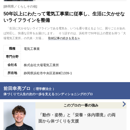
[静岡県／くらしその他]
50年以上にわたって電気工事業に従事し、生活に欠かせな
いライフラインを整備
「生活に欠かせないライフラインである電気を、いつも通り使えるように、困りごとがあれ
ば対応し、快適な日常をお届けします」 そう話すのは、浜松市で50年以上の歴史を持つ「大
場電気工業所」の代表・大場...
取材記事の続きを見る≫
職種
電気工事業
専門分野
会社名
株式会社大場電気工業所
所在地
静岡県浜松市中央区若林町1339-1
前田幸亮プロ
（ 理学療法士 ）
体づくりで人生の次の一歩を支えるコンディショニングのプロ
このプロの一番の強み
「動作・姿勢」と「栄養・体内環境」の両
面から体づくりを支援