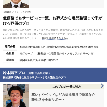
[静岡県／くらしその他]
低価格でもサービスは一流。お葬式から遺品整理まで手が
ける葬儀のプロ
高齢化社会になるにつれて、増えてきたのがお葬式。親族や友人の死ほど辛いものはありませ
んが、お葬式と切っては切り離せないのが費用のことです。皆さんは、お葬式と聞くとどのく
らいの費用を想像するでしょう...
取材記事の続きを見る≫
専門分野
お葬式全般香典返し/引出物初盆/供物仏壇/墓石遺品整理/不用品回収
会社名
桜グループ （桜葬祭・仏壇墓石の桜・メモリアルクリーン桜）
所在地
静岡県浜松市浜名区都田町373-2
鈴木陽平プロ
（ 福祉用具販売業 ）
福祉用具で快適な生活をサポートする介護生活のプロ
このプロの一番の強み
車いすやベッドなどの福祉用具で快適な介
護生活を全面サポート