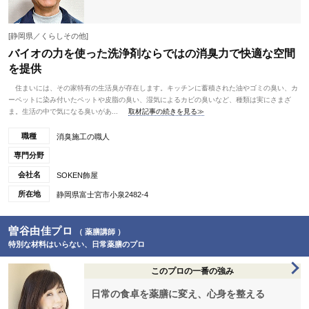
[静岡県／くらしその他]
バイオの力を使った洗浄剤ならではの消臭力で快適な空間
を提供
住まいには、その家特有の生活臭が存在します。キッチンに蓄積された油やゴミの臭い、カ
ーペットに染み付いたペットや皮脂の臭い、湿気によるカビの臭いなど、種類は実にさまざ
ま。生活の中で気になる臭いがあ...
取材記事の続きを見る≫
職種
消臭施工の職人
専門分野
会社名
SOKEN飾屋
所在地
静岡県富士宮市小泉2482-4
曽谷由佳プロ
（ 薬膳講師 ）
特別な材料はいらない、日常薬膳のプロ
このプロの一番の強み
日常の食卓を薬膳に変え、心身を整える