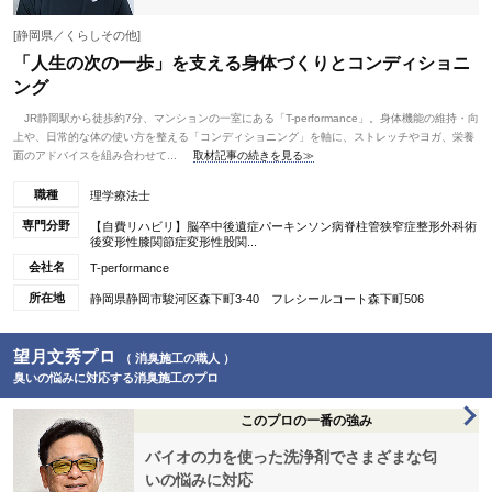
[静岡県／くらしその他]
「人生の次の一歩」を支える身体づくりとコンディショニ
ング
JR静岡駅から徒歩約7分、マンションの一室にある「T-performance」。身体機能の維持・向
上や、日常的な体の使い方を整える「コンディショニング」を軸に、ストレッチやヨガ、栄養
面のアドバイスを組み合わせて...
取材記事の続きを見る≫
職種
理学療法士
専門分野
【自費リハビリ】脳卒中後遺症パーキンソン病脊柱管狭窄症整形外科術
後変形性膝関節症変形性股関...
会社名
T-performance
所在地
静岡県静岡市駿河区森下町3-40 フレシールコート森下町506
望月文秀プロ
（ 消臭施工の職人 ）
臭いの悩みに対応する消臭施工のプロ
このプロの一番の強み
バイオの力を使った洗浄剤でさまざまな匂
いの悩みに対応