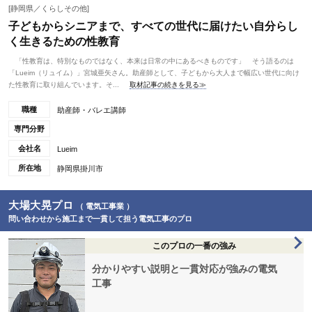
[静岡県／くらしその他]
子どもからシニアまで、すべての世代に届けたい自分らし
く生きるための性教育
「性教育は、特別なものではなく、本来は日常の中にあるべきものです」 そう語るのは
「Lueim（リュイム）」宮城亜矢さん。助産師として、子どもから大人まで幅広い世代に向け
た性教育に取り組んでいます。そ...
取材記事の続きを見る≫
職種
助産師・バレエ講師
専門分野
会社名
Lueim
所在地
静岡県掛川市
大場大晃プロ
（ 電気工事業 ）
問い合わせから施工まで一貫して担う電気工事のプロ
このプロの一番の強み
分かりやすい説明と一貫対応が強みの電気
工事