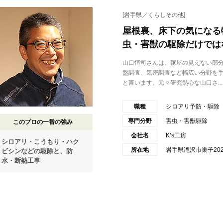
[岩手県／くらしその他]
屋根裏、床下の気になる
虫・害獣の駆除だけでは
山口恒司さんは、家屋の見えない部
盤調査、気密調査など幅広い分野を
と言います。元々研究熱心な山口さ...
職種
シロアリ予防・駆除
専門分野
害虫・害獣駆除
このプロの一番の強み
会社名
K’s工房
シロアリ・こうもり・ハク
所在地
岩手県滝沢市巣子202
ビシンなどの駆除と、防
水・断熱工事