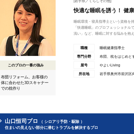
[岩手県／くらしその他]
快適な睡眠を誘う！ 健
睡眠環境・寝具指導士という資格を持つ
「快適睡眠」のプロフェッショナル
浅い」など、睡眠に対する悩みを抱え.
職種
睡眠健康指導士
専門分野
布団、枕をはじめと
このプロの一番の強み
屋号
やよいLiving
所在地
岩手県奥州市前沢区向田
布団リフォーム、お客様の
体に合わせた3Dスキャナー
での枕作り
山口恒司プロ
（ シロアリ予防・駆除 ）
住まいの見えない部分に潜むトラブルを解決するプロ