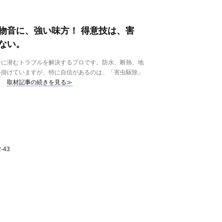
物音に、強い味方！ 得意技は、害
ない。
分に潜むトラブルを解決するプロです。防水、断熱、地
手掛けていますが、特に自信があるのは、「害虫駆除」
取材記事の続きを見る≫
-43