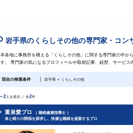
岩手県のくらしその他の専門家・コン
日本各地に事務所を構える「くらしその他」に関する専門家の中か
ます。 専門家の気になるプロフィールや取材記事、経歴、サービス
現在の検索条件
岩手県
×
くらしその他
～2
2
人を表示 ／ 全
件
重泉愛プロ
（ 睡眠健康指導士 ）
体と眠りの関係を探求し、快適な睡眠を提案するプロ