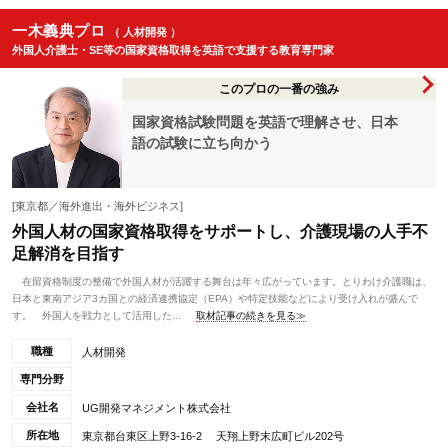
一木義典プロ
（ 人材開発 ）
外国人介護士・SE等の国家資格取得を英語で支援する教育専門家
このプロの一番の強み
国家資格試験問題を英語で理解させ、日本
語の試験に立ち向かう
[東京都／海外進出・海外ビジネス]
外国人材の国家資格取得をサポートし、介護現場の人手不
足解消を目指す
在留資格制度の整備で外国人材が活躍する舞台は年々広がっています。とりわけ介護職は、
日本と東南アジア3カ国との経済連携協定（EPA）や特定技能などにより受け入れが盛んで
す。 外国人を戦力として活用した...
取材記事の続きを見る≫
職種
人材開発
専門分野
会社名
UG開発マネジメント株式会社
所在地
東京都台東区上野3-16-2 天翔上野末広町ビル202号