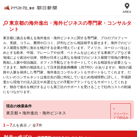
AREA
東京都の海外進出・海外ビジネスの専門家・コンサルタ
ント
東京都に拠点を構える海外進出・海外ビジネスに関する専門家、プロのプロフィー
ル、実績、コラム、費用や口コミ、評判などから相談相手を探せます。海外でのビジ
ネス展開を視野に進出を検討する企業が増えています。アメリカ、ヨーロッパをはじ
めとする欧米、中国、マレーシアや台湾、ベトナムをはじめとする東南アジアなど各
地域により政治や法律、情勢が日本とは異なる地域でのビジネス展開で現地の事情を
熟知し人脈や宿泊施設、オフィス手配などをサポートしてくれる相談先が必要となっ
てきます。無料の相談先として日本貿易振興機構（JETRO）がありますが、独自の販
路や人脈を保持した専門家、海外進出コンサルタントもサポートをしてくれます。だ
いたいのコンサルタントは進出先の国に特化しているため地域情勢に詳しく、市場調
査から現地での法人設立や弁護士などの手配やアテンドなどもサポートしてくれま
す。独自で進出を検討するよりも第三社のサポートを受けることで社内コストの削減
にもつながります。
現在の検索条件
＋
東京都
×
海外進出・海外ビジネス
フリーワー
ドで絞込み
1～7
7
人を表示 ／ 全
件