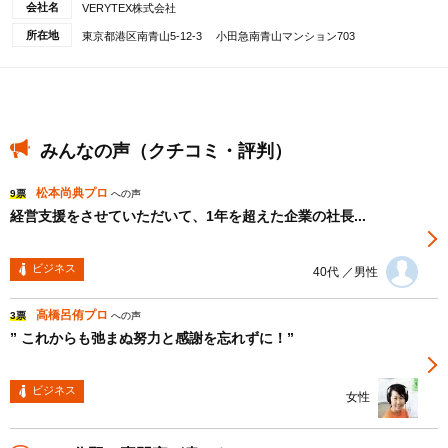
会社名
VERYTEX株式会社
所在地
東京都港区南青山5-12-3 小田急南青山マンション703
みんなの声（クチコミ・評判）
松本尚典プロ
9票
への声
経営支援をさせていただいて、1年を超えた企業の社長...
ビジネス
40代 ／男性
高橋呂侑プロ
3票
への声
” これからも弛まぬ努力と感謝を忘れずに！”
ビジネス
女性