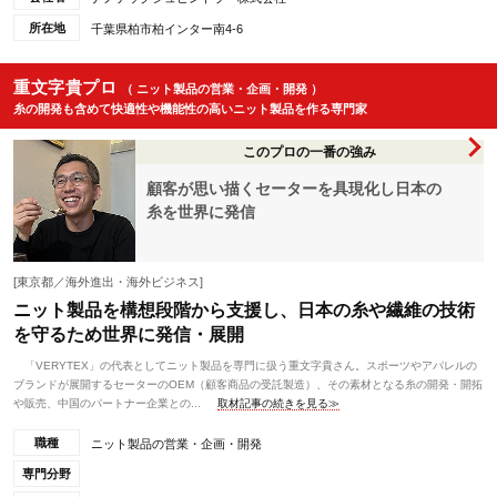
所在地
千葉県柏市柏インター南4-6
重文字貴プロ
（ ニット製品の営業・企画・開発 ）
糸の開発も含めて快適性や機能性の高いニット製品を作る専門家
このプロの一番の強み
顧客が思い描くセーターを具現化し日本の
糸を世界に発信
[東京都／海外進出・海外ビジネス]
ニット製品を構想段階から支援し、日本の糸や繊維の技術
を守るため世界に発信・展開
「VERYTEX」の代表としてニット製品を専門に扱う重文字貴さん。スポーツやアパレルの
ブランドが展開するセーターのOEM（顧客商品の受託製造）、その素材となる糸の開発・開拓
や販売、中国のパートナー企業との...
取材記事の続きを見る≫
職種
ニット製品の営業・企画・開発
専門分野