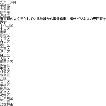
九州・沖縄
長崎県
大分県
熊本県
沖縄県
東京都のよく見られている地域から海外進出・海外ビジネスの専門家を
探す
千代田区
中央区
港区
新宿区
文京区
台東区
墨田区
江東区
品川区
目黒区
大田区
世田谷区
渋谷区
中野区
杉並区
豊島区
北区
荒川区
板橋区
練馬区
足立区
葛飾区
江戸川区
立川市
武蔵野市