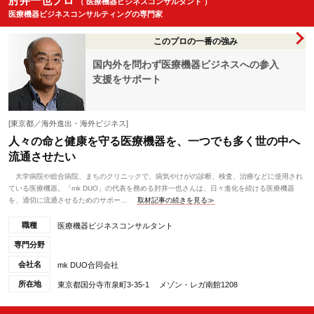
肘井一也プロ
（ 医療機器ビジネスコンサルタント ）
医療機器ビジネスコンサルティングの専門家
このプロの一番の強み
国内外を問わず医療機器ビジネスへの参入
支援をサポート
[東京都／海外進出・海外ビジネス]
人々の命と健康を守る医療機器を、一つでも多く世の中へ
流通させたい
大学病院や総合病院、まちのクリニックで、病気やけがの診断、検査、治療などに使用され
ている医療機器。「mk DUO」の代表を務める肘井一也さんは、日々進化を続ける医療機器
を、適切に流通させるためのサポー...
取材記事の続きを見る≫
職種
医療機器ビジネスコンサルタント
専門分野
会社名
mk DUO合同会社
所在地
東京都国分寺市泉町3-35-1 メゾン・レガ南館1208