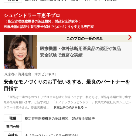
シュピンドラー千恵子プロ
（ 指定管理医療機器の認証機関、製品安全試験等 ）
医療機器の認証や製品安全試験でものづくりを支える専門家
このプロの一番の強み
医療機器・体外診断用医薬品の認証や製品
安全試験で豊富な実績
[東京都／海外進出・海外ビジネス]
安全なモノづくりのお手伝いをする、最良のパートナーを
目指す
「製品は一連のものづくりプロセスを経て市場に出ます。私どもは、製品を市場に送り出す
最終段階を担います」と話すのは、「ナノテックシュピンドラー」代表取締役社長のシュピン
ドラー千恵子さん。厚生労働省...
取材記事の続きを見る≫
職種
指定管理医療機器の認証機関、製品安全試験等
専門分野
会社名
ナノテックシュピンドラー株式会社