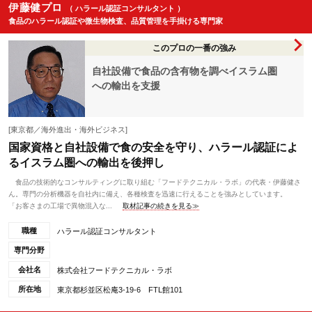
伊藤健プロ
（ ハラール認証コンサルタント ）
食品のハラール認証や微生物検査、品質管理を手掛ける専門家
このプロの一番の強み
自社設備で食品の含有物を調べイスラム圏
への輸出を支援
[東京都／海外進出・海外ビジネス]
国家資格と自社設備で食の安全を守り、ハラール認証によ
るイスラム圏への輸出を後押し
食品の技術的なコンサルティングに取り組む「フードテクニカル・ラボ」の代表・伊藤健さ
ん。専門の分析機器を自社内に備え、各種検査を迅速に行えることを強みとしています。
「お客さまの工場で異物混入な...
取材記事の続きを見る≫
職種
ハラール認証コンサルタント
専門分野
会社名
株式会社フードテクニカル・ラボ
所在地
東京都杉並区松庵3-19-6 FTL館101