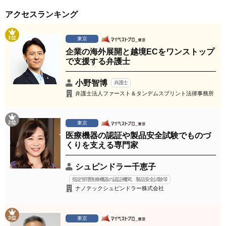
アクセスランキング
1位
東京
企業の海外展開と越境ECをワンストップ
で支援する弁護士
小野智博
弁護士
弁護士法人ファースト＆タンデムスプリント法律事務所
2位
東京
医療機器の認証や製品安全試験でものづ
くりを支える専門家
シュピンドラー千恵子
指定管理医療機器の認証機関、製品安全試験等
ナノテックシュピンドラー株式会社
3位
東京