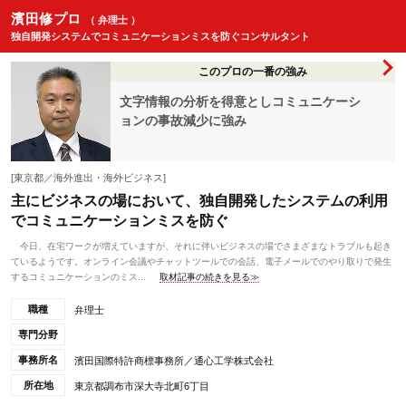
濱田修プロ
（ 弁理士 ）
独自開発システムでコミュニケーションミスを防ぐコンサルタント
このプロの一番の強み
文字情報の分析を得意としコミュニケーシ
ョンの事故減少に強み
[東京都／海外進出・海外ビジネス]
主にビジネスの場において、独自開発したシステムの利用
でコミュニケーションミスを防ぐ
今日、在宅ワークが増えていますが、それに伴いビジネスの場でさまざまなトラブルも起き
ているようです。オンライン会議やチャットツールでの会話、電子メールでのやり取りで発生
するコミュニケーションのミス...
取材記事の続きを見る≫
職種
弁理士
専門分野
事務所名
濱田国際特許商標事務所／通心工学株式会社
所在地
東京都調布市深大寺北町6丁目