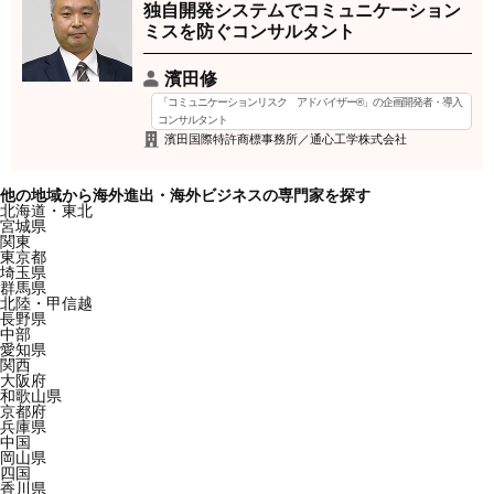
独自開発システムでコミュニケーション
ミスを防ぐコンサルタント
濱田修
「コミュニケーションリスク アドバイザー®」の企画開発者・導入
コンサルタント
濱田国際特許商標事務所／通心工学株式会社
他の地域から海外進出・海外ビジネスの専門家を探す
北海道・東北
宮城県
関東
東京都
埼玉県
群馬県
北陸・甲信越
長野県
中部
愛知県
関西
大阪府
和歌山県
京都府
兵庫県
中国
岡山県
四国
香川県