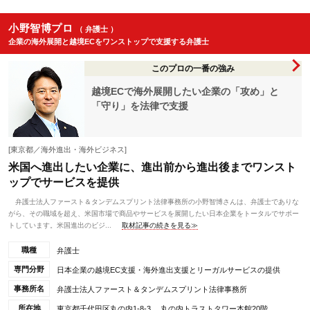
小野智博プロ
（ 弁護士 ）
企業の海外展開と越境ECをワンストップで支援する弁護士
このプロの一番の強み
越境ECで海外展開したい企業の「攻め」と
「守り」を法律で支援
[東京都／海外進出・海外ビジネス]
米国へ進出したい企業に、進出前から進出後までワンスト
ップでサービスを提供
弁護士法人ファースト＆タンデムスプリント法律事務所の小野智博さんは、弁護士でありな
がら、その職域を超え、米国市場で商品やサービスを展開したい日本企業をトータルでサポー
トしています。米国進出のビジ...
取材記事の続きを見る≫
職種
弁護士
専門分野
日本企業の越境EC支援・海外進出支援とリーガルサービスの提供
事務所名
弁護士法人ファースト＆タンデムスプリント法律事務所
所在地
東京都千代田区丸の内1-8-3 丸の内トラストタワー本館20階