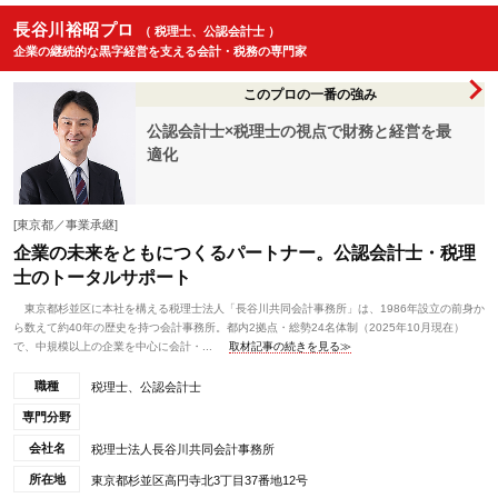
長谷川裕昭プロ
（ 税理士、公認会計士 ）
企業の継続的な黒字経営を支える会計・税務の専門家
このプロの一番の強み
公認会計士×税理士の視点で財務と経営を最
適化
[東京都／事業承継]
企業の未来をともにつくるパートナー。公認会計士・税理
士のトータルサポート
東京都杉並区に本社を構える税理士法人「長谷川共同会計事務所」は、1986年設立の前身か
ら数えて約40年の歴史を持つ会計事務所。都内2拠点・総勢24名体制（2025年10月現在）
で、中規模以上の企業を中心に会計・...
取材記事の続きを見る≫
職種
税理士、公認会計士
専門分野
会社名
税理士法人長谷川共同会計事務所
所在地
東京都杉並区高円寺北3丁目37番地12号