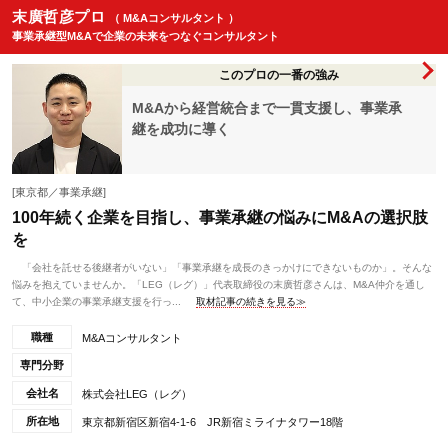
末廣哲彦プロ
（ M&Aコンサルタント ）
事業承継型M&Aで企業の未来をつなぐコンサルタント
このプロの一番の強み
M&Aから経営統合まで一貫支援し、事業承
継を成功に導く
[東京都／事業承継]
100年続く企業を目指し、事業承継の悩みにM&Aの選択肢
を
「会社を託せる後継者がいない」「事業承継を成長のきっかけにできないものか」。そんな
悩みを抱えていませんか。「LEG（レグ）」代表取締役の末廣哲彦さんは、M&A仲介を通し
て、中小企業の事業承継支援を行っ...
取材記事の続きを見る≫
職種
M&Aコンサルタント
専門分野
会社名
株式会社LEG（レグ）
所在地
東京都新宿区新宿4-1-6 JR新宿ミライナタワー18階