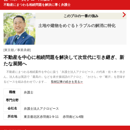
不動産にまつわる相続問題を解決に導く弁護士
このプロの一番の強み
土地や建物をめぐるトラブルの解消に特化
[東京都／事業承継]
不動産を中心に相続問題を解決して次世代に引き継ぎ、新
たな展開へ
不動産にまつわる相続案件を中心に扱う「弁護士法人アクロピース」の代表・佐々木一夫さ
ん。法人名は英語で「最高の」などを表す接頭語のアクロと、「かけら」や「断片」を意味す
るピースを組み合わせています...
取材記事の続きを見る≫
職種
弁護士
専門分野
会社名
弁護士法人アクロピース
所在地
東京都北区赤羽南1-9-11 赤羽南ビル4階