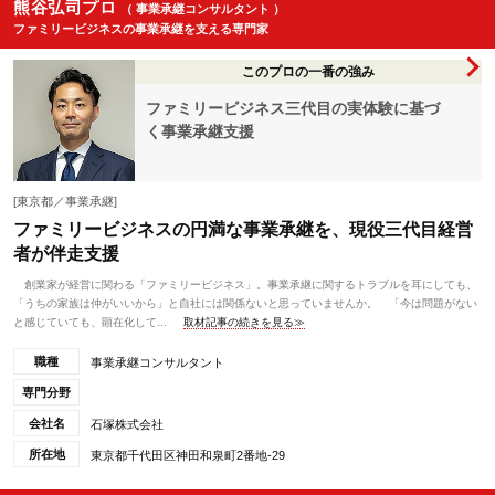
熊谷弘司プロ
（ 事業承継コンサルタント ）
ファミリービジネスの事業承継を支える専門家
このプロの一番の強み
ファミリービジネス三代目の実体験に基づ
く事業承継支援
[東京都／事業承継]
ファミリービジネスの円満な事業承継を、現役三代目経営
者が伴走支援
創業家が経営に関わる「ファミリービジネス」。事業承継に関するトラブルを耳にしても、
「うちの家族は仲がいいから」と自社には関係ないと思っていませんか。 「今は問題がない
と感じていても、顕在化して...
取材記事の続きを見る≫
職種
事業承継コンサルタント
専門分野
会社名
石塚株式会社
所在地
東京都千代田区神田和泉町2番地-29