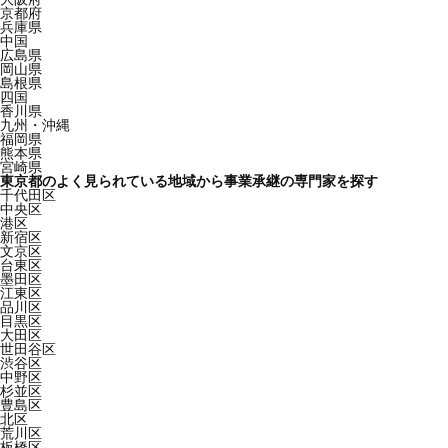
京都府
兵庫県
中国
広島県
岡山県
島根県
四国
香川県
九州・沖縄
福岡県
熊本県
宮崎県
東京都のよく見られている地域から事業承継の専門家を探す
千代田区
中央区
港区
新宿区
文京区
台東区
墨田区
江東区
品川区
目黒区
大田区
世田谷区
渋谷区
中野区
杉並区
豊島区
北区
荒川区
板橋区