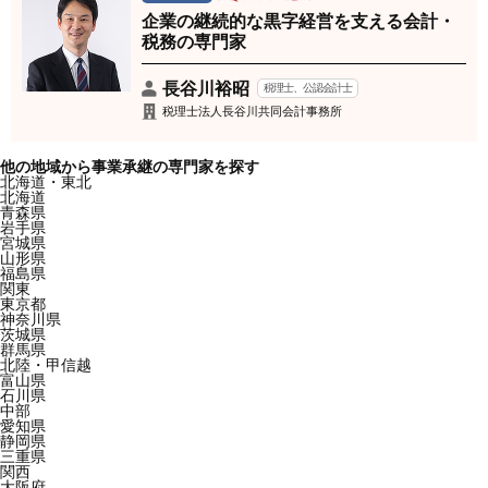
企業の継続的な黒字経営を支える会計・
税務の専門家
長谷川裕昭
税理士、公認会計士
税理士法人長谷川共同会計事務所
他の地域から事業承継の専門家を探す
北海道・東北
北海道
青森県
岩手県
宮城県
山形県
福島県
関東
東京都
神奈川県
茨城県
群馬県
北陸・甲信越
富山県
石川県
中部
愛知県
静岡県
三重県
関西
大阪府