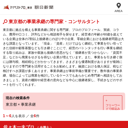
AREA
東京都の事業承継の専門家・コンサルタント
東京都に拠点を構える事業承継に関する専門家、プロのプロフィール、実績、コラ
ム、費用や口コミ、評判などから相談相手を探せます。経営者の年齢が60歳を超えて
いる企業は全体の7割以上後継者にのぼり中小企業、零細企業における後継者問題は大
きな課題となっています。「現金」「資産」だけではなく継続して事業を行い培って
きた信頼や顧客基盤なども引き継ぐことにで、経営のバトンタッチを行い事業を継続
する取り組みは、家族や親族も後継の意思がなく「後継者が見つからない」「資質不
足」などから廃業をせざるを得ない企業が増えています。また、事業をを引き継ぐ側
には贈与税、相続税などがかかってきます。さまざまな優遇制度がありますが複雑に
なりますので専門家を活用することをお勧めします。融資における個人保証、税など
検討すべき課題が多くあります。事業承継はが事前準備が重要です。数年後の事業承
継、場合によっては廃業を検討しているケースでもあらかじめ専門家へ相談をしてお
きましょう。資産の棚卸や経営者の意向などを中心に後継者探し、手続きなどのサポ
ートを行ってくれます。
現在の検索条件
＋
東京都
×
事業承継
フリーワー
ドで絞込み
1～6
6
人を表示 ／ 全
件
佐々木一夫プロ
（ 弁護士 ）