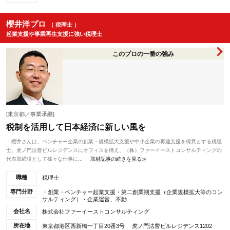
櫻井洋プロ
（ 税理士 ）
起業支援や事業再生支援に強い税理士
このプロの一番の強み
[東京都／事業承継]
税制を活用して日本経済に新しい風を
櫻井さんは、ベンチャー企業の創業・規模拡大支援や中小企業の再建支援を得意とする税理
士。虎ノ門法曹ビルレジデンスにオフィスを構え、（株）ファーイーストコンサルティングの
代表取締役として様々な仕事に...
取材記事の続きを見る≫
職種
税理士
専門分野
・創業・ベンチャー起業支援・第二創業期支援（企業規模拡大等のコン
サルティング）・企業運営、不動...
会社名
株式会社ファーイーストコンサルティング
所在地
東京都港区西新橋一丁目20番3号 虎ノ門法曹ビルレジデンス1202