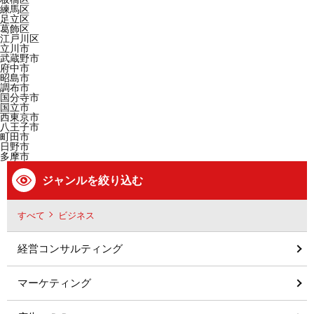
練馬区
足立区
葛飾区
江戸川区
立川市
武蔵野市
府中市
昭島市
調布市
国分寺市
国立市
西東京市
八王子市
町田市
日野市
多摩市
ジャンルを絞り込む
すべて
ビジネス
経営コンサルティング
マーケティング