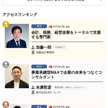
アクセスランキング
1位
東京
会計、税務、経営改善をトータルで支援
する専門家
加藤一郎
公認会計士
加藤会計事務所
2位
東京
事業承継型M&Aで企業の未来をつなぐコ
ンサルタント
末廣哲彦
事業承継・M&Aコンサルタント
株式会社LEG（レグ）
3位
東京