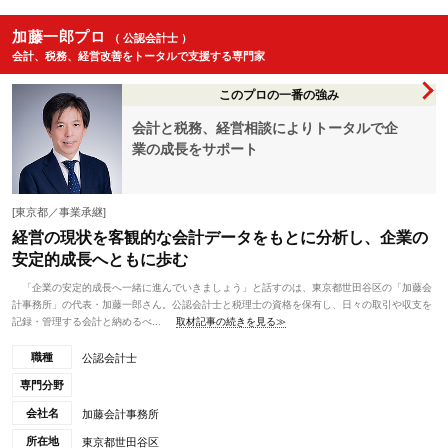
加藤一郎プロ
（ 公認会計士 ）
会計、税務、経営改善をトータルで支援する専門家
このプロの一番の強み
会計と税務、経営相談によりトータルで企
業の成長をサポート
[東京都／事業承継]
経営の現状を客観的な会計データをもとに分析し、企業の
安定的成長へともに歩む
「企業の安定的成長へ一緒に進んでいきましょう」と話すのは、東京都世田谷区の「加藤会
計事務所」の代表・加藤一郎さん。公認会計士と税理士の資格を保有し、日々の取引や収支を
記録・管理する会計と納めるべ...
取材記事の続きを見る≫
職種
公認会計士
専門分野
会社名
加藤会計事務所
所在地
東京都世田谷区