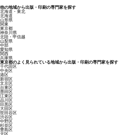
他の地域から出版・印刷の専門家を探す
北海道・東北
北海道
山形県
関東
東京都
神奈川県
北陸・甲信越
山梨県
中部
愛知県
関西
兵庫県
東京都のよく見られている地域から出版・印刷の専門家を探す
千代田区
中央区
港区
新宿区
文京区
台東区
墨田区
江東区
品川区
目黒区
大田区
世田谷区
渋谷区
中野区
杉並区
豊島区
北区