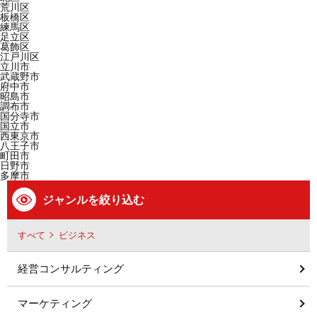
荒川区
板橋区
練馬区
足立区
葛飾区
江戸川区
立川市
武蔵野市
府中市
昭島市
調布市
国分寺市
国立市
西東京市
八王子市
町田市
日野市
多摩市
ジャンルを絞り込む
すべて
ビジネス
経営コンサルティング
マーケティング