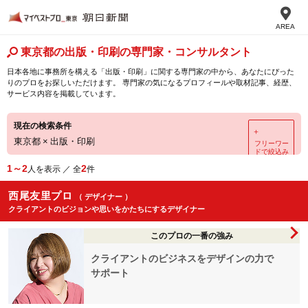
AREA
東京都の出版・印刷の専門家・コンサルタント
日本各地に事務所を構える「出版・印刷」に関する専門家の中から、あなたにぴった
りのプロをお探しいただけます。 専門家の気になるプロフィールや取材記事、経歴、
サービス内容を掲載しています。
現在の検索条件
＋
東京都
×
出版・印刷
フリーワー
ドで絞込み
1～2
2
人を表示 ／ 全
件
西尾友里プロ
（ デザイナー ）
クライアントのビジョンや思いをかたちにするデザイナー
このプロの一番の強み
クライアントのビジネスをデザインの力で
サポート