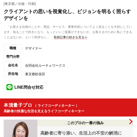
[東京都／出版・印刷]
クライアントの思いを視覚化し、ビジョンを明るく照らす
デザインを
「お客さま自身のことや、商品・サービス、事業内容についてよく知ることを大切にしてい
ます。知ることで好きになり、もっといいご提案ができないか、お客さまのために私にできる
ことはないか、という気持ちに...
取材記事の続きを見る≫
職種
デザイナー
専門分野
会社名
合同会社ルーチェワークス
所在地
東京都杉並区
LINE問合せ対応
本清量子プロ
（ ライフコーディネーター ）
高齢者の快適な生活を支えるライフコーディネーター
このプロの一番の強み
高齢者に寄り添い、生活上の不安の解消に