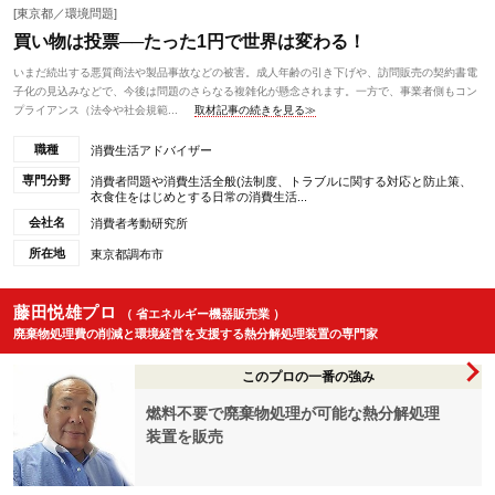
[東京都／環境問題]
買い物は投票──たった1円で世界は変わる！
いまだ続出する悪質商法や製品事故などの被害。成人年齢の引き下げや、訪問販売の契約書電
子化の見込みなどで、今後は問題のさらなる複雑化が懸念されます。一方で、事業者側もコン
プライアンス（法令や社会規範...
取材記事の続きを見る≫
職種
消費生活アドバイザー
専門分野
消費者問題や消費生活全般(法制度、トラブルに関する対応と防止策、
衣食住をはじめとする日常の消費生活...
会社名
消費者考動研究所
所在地
東京都調布市
藤田悦雄プロ
（ 省エネルギー機器販売業 ）
廃棄物処理費の削減と環境経営を支援する熱分解処理装置の専門家
このプロの一番の強み
燃料不要で廃棄物処理が可能な熱分解処理
装置を販売