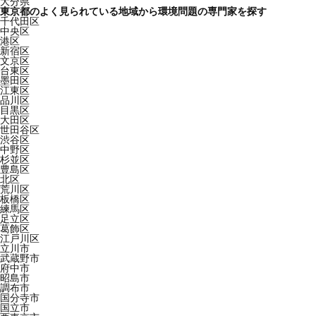
大分県
東京都のよく見られている地域から環境問題の専門家を探す
千代田区
中央区
港区
新宿区
文京区
台東区
墨田区
江東区
品川区
目黒区
大田区
世田谷区
渋谷区
中野区
杉並区
豊島区
北区
荒川区
板橋区
練馬区
足立区
葛飾区
江戸川区
立川市
武蔵野市
府中市
昭島市
調布市
国分寺市
国立市