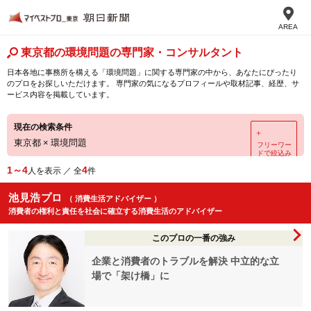
AREA
東京都の環境問題の専門家・コンサルタント
日本各地に事務所を構える「環境問題」に関する専門家の中から、あなたにぴったり
のプロをお探しいただけます。 専門家の気になるプロフィールや取材記事、経歴、サ
ービス内容を掲載しています。
現在の検索条件
＋
東京都
×
環境問題
フリーワー
ドで絞込み
1～4
4
人を表示 ／ 全
件
池見浩プロ
（ 消費生活アドバイザー ）
消費者の権利と責任を社会に確立する消費生活のアドバイザー
このプロの一番の強み
企業と消費者のトラブルを解決 中立的な立
場で「架け橋」に