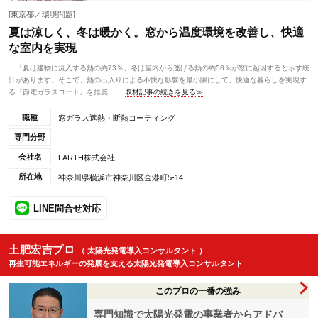
[東京都／環境問題]
夏は涼しく、冬は暖かく。窓から温度環境を改善し、快適
な室内を実現
「夏は建物に流入する熱の約73％、冬は屋内から逃げる熱の約58％が窓に起因すると示す統
計があります。そこで、熱の出入りによる不快な影響を最小限にして、快適な暮らしを実現す
る『節電ガラスコート』を推奨...
取材記事の続きを見る≫
職種
窓ガラス遮熱・断熱コーティング
専門分野
会社名
LARTH株式会社
所在地
神奈川県横浜市神奈川区金港町5-14
LINE問合せ対応
土肥宏吉プロ
（ 太陽光発電導入コンサルタント ）
再生可能エネルギーの発展を支える太陽光発電導入コンサルタント
このプロの一番の強み
専門知識で太陽光発電の事業者からアドバ