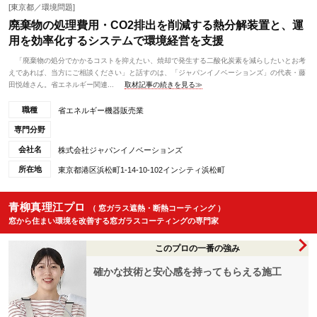
[東京都／環境問題]
廃棄物の処理費用・CO2排出を削減する熱分解装置と、運
用を効率化するシステムで環境経営を支援
「廃棄物の処分でかかるコストを抑えたい、焼却で発生する二酸化炭素を減らしたいとお考
えであれば、当方にご相談ください」と話すのは、「ジャパンイノベーションズ」の代表・藤
田悦雄さん。省エネルギー関連...
取材記事の続きを見る≫
職種
省エネルギー機器販売業
専門分野
会社名
株式会社ジャパンイノベーションズ
所在地
東京都港区浜松町1-14-10-102インシティ浜松町
青柳真理江プロ
（ 窓ガラス遮熱・断熱コーティング ）
窓から住まい環境を改善する窓ガラスコーティングの専門家
このプロの一番の強み
確かな技術と安心感を持ってもらえる施工