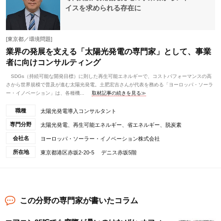
イスを求められる存在に
[東京都／環境問題]
業界の発展を支える「太陽光発電の専門家」として、事業
者に向けコンサルティング
SDGs（持続可能な開発目標）に則した再生可能エネルギーで、コストパフォーマンスの高
さから世界規模で普及が進む太陽光発電。土肥宏吉さんが代表を務める「ヨーロッパ・ソーラ
ー・イノベーション」は、各種機...
取材記事の続きを見る≫
職種
太陽光発電導入コンサルタント
専門分野
太陽光発電、再生可能エネルギー、省エネルギー、脱炭素
会社名
ヨーロッパ・ソーラー・イノベーション株式会社
所在地
東京都港区赤坂2-20-5 デニス赤坂5階
この分野の専門家が書いたコラム