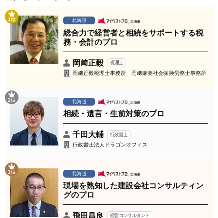
1位
北海道
総合力で経営者と相続をサポートする税
務・会計のプロ
岡﨑正毅
税理士
岡﨑正毅税理士事務所 岡﨑麻美社会保険労務士事務所
2位
北海道
相続・遺言・生前対策のプロ
千田大輔
行政書士
行政書士法人ドラゴンオフィス
3位
北海道
現場を熟知した建設会社コンサルティン
グのプロ
飛田昌良
経営コンサルタント