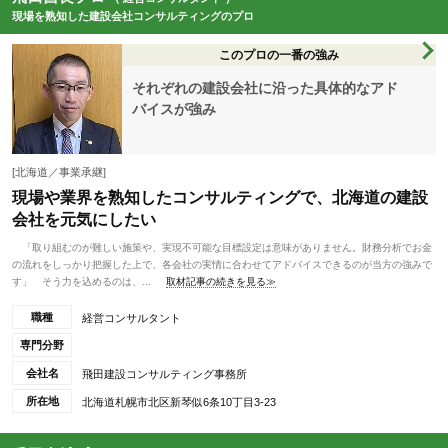
現場を熟知した建設会社コンサルティングのプロ
このプロの一番の強み
それぞれの建設会社に沿った具体的なアド
バイスが強み
[北海道／事業承継]
現場や業界を熟知したコンサルティングで、北海道の建設
会社を元気にしたい
「取り組むのが難しい施策や、実現不可能な目標設定は意味がありません。財務分析でお金
の流れをしっかり把握した上で、各会社の実情に合わせてアドバイスできるのが当方の強みで
す」 そう力を込めるのは、...
取材記事の続きを見る≫
職種
経営コンサルタント
専門分野
会社名
飛田建設コンサルティング事務所
所在地
北海道札幌市北区新琴似6条10丁目3-23