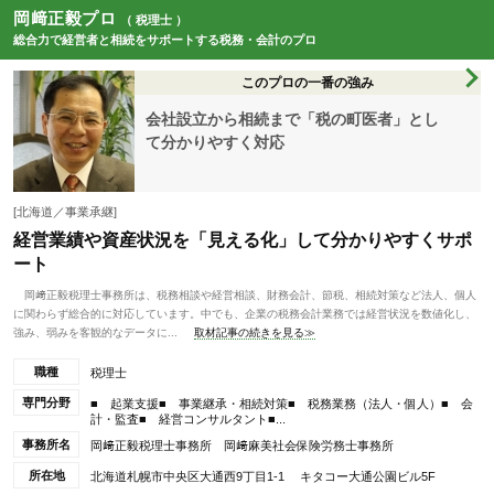
岡﨑正毅プロ
（ 税理士 ）
総合力で経営者と相続をサポートする税務・会計のプロ
このプロの一番の強み
会社設立から相続まで「税の町医者」とし
て分かりやすく対応
[北海道／事業承継]
経営業績や資産状況を「見える化」して分かりやすくサポ
ート
岡﨑正毅税理士事務所は、税務相談や経営相談、財務会計、節税、相続対策など法人、個人
に関わらず総合的に対応しています。中でも、企業の税務会計業務では経営状況を数値化し、
強み、弱みを客観的なデータに...
取材記事の続きを見る≫
職種
税理士
専門分野
■ 起業支援■ 事業継承・相続対策■ 税務業務（法人・個人）■ 会
計・監査■ 経営コンサルタント■...
事務所名
岡﨑正毅税理士事務所 岡﨑麻美社会保険労務士事務所
所在地
北海道札幌市中央区大通西9丁目1-1 キタコー大通公園ビル5F