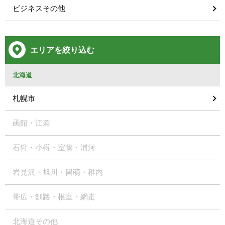
ビジネスその他
エリアを絞り込む
北海道
札幌市
函館・江差
石狩・小樽・室蘭・浦河
岩見沢・旭川・留萌・稚内
帯広・釧路・根室・網走
北海道その他