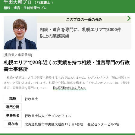
千田大輔プロ
（ 行政書士 ）
相続・遺言・生前対策のプロ
このプロの一番の強み
相続・遺言を専門に、札幌エリアで3000件
以上の業務実績
[北海道／事業承継]
札幌エリアで20年近くの実績を持つ相続・遺言専門の行政
書士事務所
相続や遺言は、人生で何度も経験するものではありません。いざというとき「誰に相談すべ
きか」と悩む人は多いでしょう。札幌中心部に拠点を構える「ドラゴンオフィス」は、相続や
遺言、家族信託を専門にしてい...
取材記事の続きを見る≫
職種
行政書士
専門分野
事務所名
行政書士法人ドラゴンオフィス
所在地
北海道札幌市中央区大通西11丁目4番地 登記センタービル3階