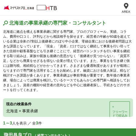
AREA
北海道の事業承継の専門家・コンサルタント
北海道に拠点を構える事業承継に関する専門家、プロのプロフィール、実績、コラ
ム、費用や口コミ、評判などから相談相手を探せます。経営者の年齢が60歳を超えて
いる企業は全体の7割以上後継者にのぼり中小企業、零細企業における後継者問題は大
きな課題となっています。「現金」「資産」だけではなく継続して事業を行い培って
きた信頼や顧客基盤なども引き継ぐことにで、経営のバトンタッチを行い事業を継続
する取り組みは、家族や親族も後継の意思がなく「後継者が見つからない」「資質不
足」などから廃業をせざるを得ない企業が増えています。また、事業をを引き継ぐ側
には贈与税、相続税などがかかってきます。さまざまな優遇制度がありますが複雑に
なりますので専門家を活用することをお勧めします。融資における個人保証、税など
検討すべき課題が多くあります。事業承継はが事前準備が重要です。数年後の事業承
継、場合によっては廃業を検討しているケースでもあらかじめ専門家へ相談をしてお
きましょう。資産の棚卸や経営者の意向などを中心に後継者探し、手続きなどのサポ
ートを行ってくれます。
現在の検索条件
＋
北海道
×
事業承継
フリーワー
ドで絞込み
1～3
3
人を表示 ／ 全
件
飛田昌良プロ
（ 経営コンサルタント ）