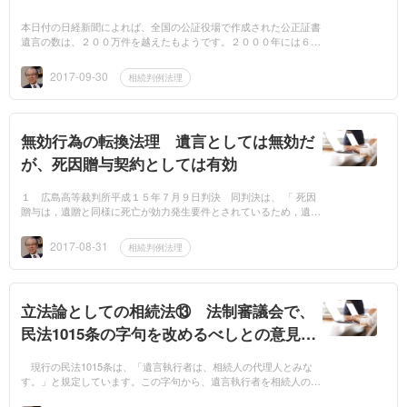
本日付の日経新聞によれば、全国の公証役場で作成された公正証書
遺言の数は、２００万件を越えたもようです。２０００年には６万
件でしかなかったということですので、その増え方は驚くべきもの
があります。...
2017-09-30
相続判例法理
無効行為の転換法理 遺言としては無効だ
が、死因贈与契約としては有効
１ 広島高等裁判所平成１５年７月９日判決 同判決は、 「 死因
贈与は，遺贈と同様に死亡が効力発生要件とされているため，遺贈
に関する規定が準用されるが（民法５５４条），死因贈与の方式に
ついては遺...
2017-08-31
相続判例法理
立法論としての相続法⑬ 法制審議会で、
民法1015条の字句を改めるべしとの意見出
る
現行の民法1015条は、「遺言執行者は、相続人の代理人とみな
す。」と規定しています。この字句から、遺言執行者を相続人の代
理人であると考える人が、一般の人だけでなく、弁護士の中にも多