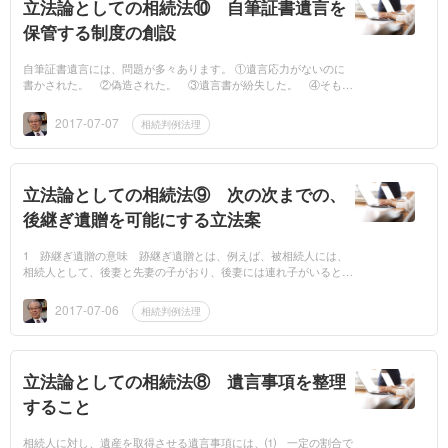
立法論としての相続法⑩ 自筆証書遺言を
保管する制度の創設
自筆証書遺言には、問題が多々あります。 ①遺言応力がないのに
書かされた。 ②偽造された。 ③遺言書が紛失した。 ④そもそ
も作成されたことが分からない。 などです。 そこで、公正証書
の場合...
2017-07-07
相続判例法理
立法論としての相続法⑨ 次の次までの、
後継ぎ遺贈を可能にする立法案
1 跡継ぎ遺贈の意味 跡継ぎ遺贈とは、例えば、被相続人には、
相続人として、後妻と先妻の子がおり、後妻には連れ子がいるとい
ような場合に、被相続人が、後妻の老後の生活を支えるために重要
財産を後妻に相続...
2017-07-06
相続判例法理
立法論としての相続法⑧ 遺言事項を整理
すること
相続人に対し、遺産を取得させる遺言事項には、⑴ 一定の割合で