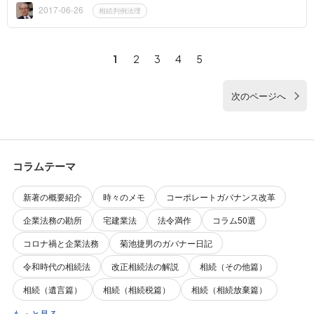
にあったわけ...
2017-06-26
相続判例法理
1
2
3
4
5
次のページへ
コラムテーマ
新著の概要紹介
時々のメモ
コーポレートガバナンス改革
企業法務の勘所
宅建業法
法令満作
コラム50選
コロナ禍と企業法務
菊池捷男のガバナー日記
令和時代の相続法
改正相続法の解説
相続（その他篇）
相続（遺言篇）
相続（相続税篇）
相続（相続放棄篇）
もっと見る