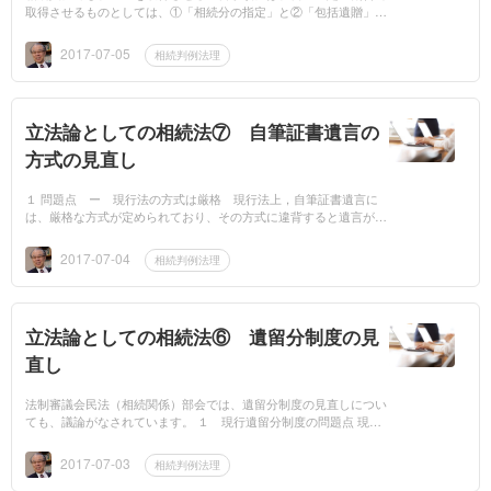
取得させるものとしては、①「相続分の指定」と②「包括遺贈」が
あり、⑵ 遺産を特定して遺産を与えるものとしては、③「遺産分
割方法の指定」と④...
2017-07-05
相続判例法理
立法論としての相続法⑦ 自筆証書遺言の
方式の見直し
１ 問題点 ー 現行法の方式は厳格 現行法上，自筆証書遺言に
は、厳格な方式が定められており、その方式に違背すると遺言が無
効になります。 自筆証書遺言の方式は、遺言の内容を全文自筆で
書き、日付、氏...
2017-07-04
相続判例法理
立法論としての相続法⑥ 遺留分制度の見
直し
法制審議会民法（相続関係）部会では、遺留分制度の見直しについ
ても、議論がなされています。 １ 現行遺留分制度の問題点 現行
法の遺留分制度の問題は、次のところにある、とされています。①
判例と...
2017-07-03
相続判例法理