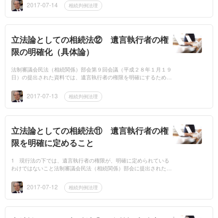
数いて、それが、...
2017-07-14
相続判例法理
立法論としての相続法⑫ 遺言執行者の権
限の明確化（具体論）
法制審議会民法（相続関係）部会第９回会議（平成２８年１月１９
日）の提出された資料では、遺言執行者の権限を明確にするための
具体的な内容として、次の事項が取り上げられています。1通知義
務遺言執行者...
2017-07-13
相続判例法理
立法論としての相続法⑪ 遺言執行者の権
限を明確に定めること
1 現行法の下では、遺言執行者の権限が、明確に定められている
わけではないこと法制審議会民法（相続関係）部会に提出された資
料には、「遺言執行者の権限の範囲は，一般に，遺言の内容により
定まるといわれ...
2017-07-12
相続判例法理