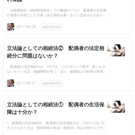
法制審議会（相続関係部会）での審議の一つに、配偶者の居住権
の保護を目的とした方策（改正相続法案）をどう定めるかがありま
す。その第2回会議では、次の事項が審議されました。1 短期居住
権の設定 ...
2017-06-28
相続判例法理
立法論としての相続法② 配偶者の法定相
続分に問題はないか？
配偶者の法定相続分は、1/2です。この1/2という数字、多いか少
ないかといえば、婚姻期間が長く、また、被相続人の財産の形成や
維持に貢献した配偶者の場合だと、少ない、といえるでしょうし、
婚姻期間が短く...
2017-06-27
相続判例法理
立法論としての相続法① 配偶者の生活保
障は十分か？
1 配偶者の法定相続分 配偶者の法定相続分が、1/3から1/2に引
き上げられたのは、昭和55年の民法（相続法）改正の時からです。
この民法改正は、言うまでもなく、配偶者、特に“妻”の生活保障