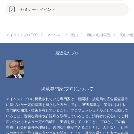
セミナー・イベント
マイベストプロ TOP
マイベストプロ岡山
岡山の法律関連
岡山の遺
最近見たプロ
掲載専門家(プロ)について
マイベストプロに掲載されている専門家は、新聞社・放送局の広告審査基準
に基づいた一定の基準を満たした方たちです。 審査基準は、業界における
専門的な知識・技術を有していること、プロフェッショナルとして活動して
いること、適切な資格や許認可を取得していること、消費者に安心してご利
用いただけるよう一定の信頼性・実績を有していること、 プロとしての倫
理観・社会的責任を理解し、適切な行動ができることとし、人となり、仕事
への考え方、取り組み方などをお聞きした上で、基準を満たした方のみを掲