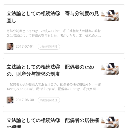
立法論としての相続法⑤ 寄与分制度の見
直し
寄与分制度というのは、相続人の中に、①「被相続人の財産の維持
又は増加について特別の寄与をした」者がいたり、②「被相続人に
対し療養看護をした」者がいる場合は、その者に、遺産分割の対象
になる遺産か...
2017-07-01
相続判例法理
立法論としての相続法④ 配偶者のため
の、財産分与請求の制度
配偶者と子が相続人である場合の、配偶者の法定相続分を、一律
1/2にしているのが、現行法ですが、配偶者の中には、①婚姻期間
が長く、また、被相続人の財産の形成や維持に貢献した配偶者もい
れば、②婚姻期間は短...
2017-06-30
相続判例法理
立法論としての相続法③ 配偶者の居住権
の保護