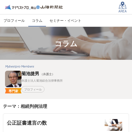
AREA
プロフィール
コラム
セミナー・イベント
コラム
Mybestpro Members
菊池捷男
（弁護士）
弁護士法人菊池綜合法律事務所
プロフィール
専門家
テーマ：相続判例法理
公正証書遺言の数