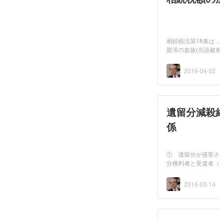
相続税法第18条は
親等の血族(当該被
となつ...
2016-04-02
遺留分減殺
係
① 遺留分が侵害さ
分権利者と受遺者（
と，「1－...
2016-03-14