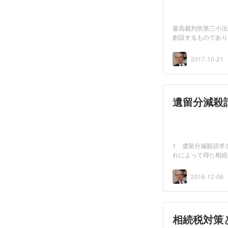
最高裁判所第三小法
創設するものであり
相続...
2017-10-21
遺留分減殺
1 遺留分減殺請求
れによって得た相続
期限...
2016-12-06
相続税対策