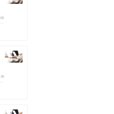
続税
と聞
1）株式を...