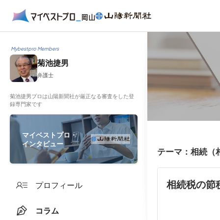
Mybestpro Members
菊池捷男
弁護士
菊池捷男プロは山陽新聞社が厳正なる審査をした登
録専門家です
マイベストプロ・
インタビュー
テーマ：相続（
相続税の節
プロフィール
コラム