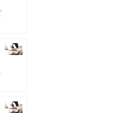
は、
項
。
行