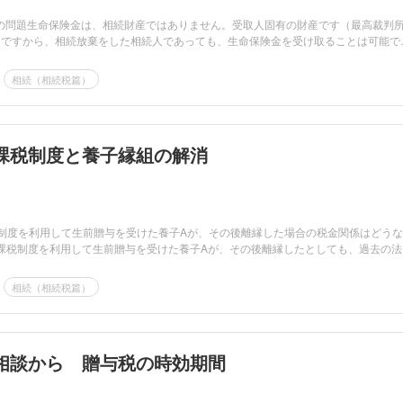
の問題生命保険金は、相続財産ではありません。受取人固有の財産です（最高裁判
決）。ですから、相続放棄をした相続人であっても、生命保険金を受け取ることは可能で
相続（相続税篇）
課税制度と養子縁組の解消
制度を利用して生前贈与を受けた養子Aが、その後離縁した場合の税金関係はどう
課税制度を利用して生前贈与を受けた養子Aが、その後離縁したとしても、過去の法
相続（相続税篇）
相談から 贈与税の時効期間