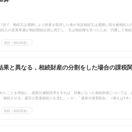
，1項で 相続又は遺贈により財産を取得した者が当該相続又は遺贈に係る被相続人
相続人の直系卑属が相続開始以前に死亡し、又は相続権を失つたため、代襲して相続
相続（相続税篇）
結果と異なる，相続財産の分割をした場合の課税
れたことを理由に，遺留分減殺請求をすれば，対象になった相続財産については，
「相続させる」遺言の受遺相続人を含む。）が，「遺留分侵害割合」（例えば1/4）
相続（相続税篇）