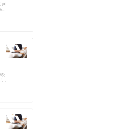
日判
ゆる
課税
近い