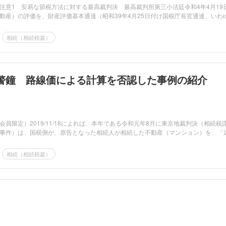
注意1 安易な節税方法に対する最高裁判決 最高裁判所第三小法廷令和4年4月19
動産）の評価を、財産評価基本通達（昭和39年4月25日付け国税庁長官通達、いわ
相続（相続税篇）
警鐘 路線価による計算を否認した事例の紹介
員限定）2019/11/18によれば、本年である令和元年8月に東京地裁判決（相続税
事件）は、国税側が、原告となった相続人が相続した不動産（マンション）を、「
相続（相続税篇）