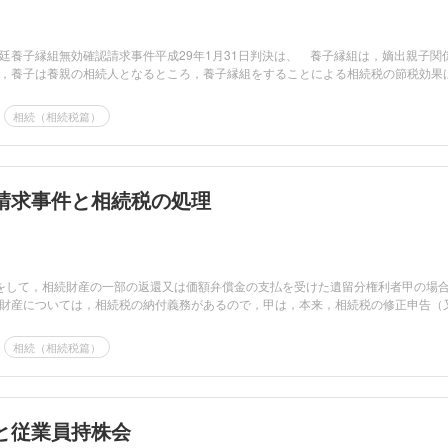
廷養子縁組無効確認請求事件平成29年1月31日判決は、 養子縁組は，嫡出親子関
，養子は養親の相続人となるところ，養子縁組をすることによる相続税の節税効果
相続（相続税篇）
請求事件と相続税の処理
をして，相続財産の一部の返還又は価額弁償金の支払を受けた遺留分権利者甲の場
財産については，相続税の納付義務があるので，甲は，本来，相続税の修正申告（
相続（相続税篇）
と従業員持株会