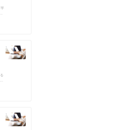
所平
なる
律