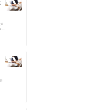
違
表第
なり
限
、