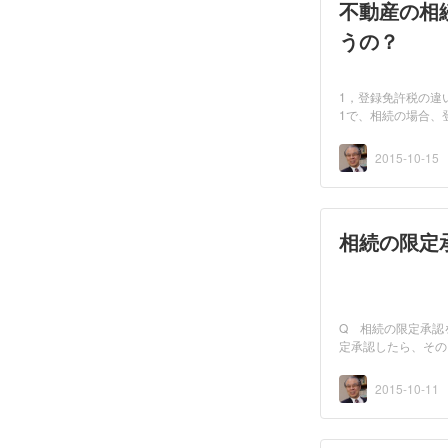
不動産の相
うの？
1，登録免許税の違
1で、相続の場合、登
ますの...
2015-10-15
相続の限定
Q 相続の限定承認
定承認したら、その
限定承...
2015-10-11