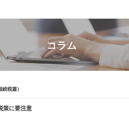
コラム
相続税篇）
税策に要注意