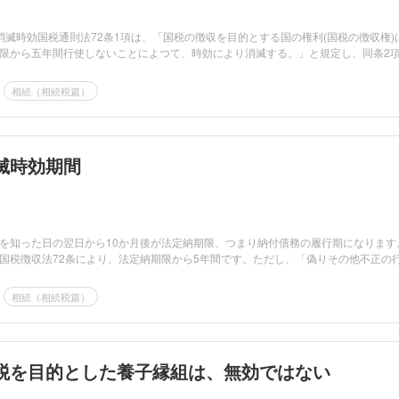
消滅時効国税通則法72条1項は、「国税の徴収を目的とする国の権利(国税の徴収権)
限から五年間行使しないことによつて、時効により消滅する。」と規定し、同条2
相続（相続税篇）
滅時効期間
を知った日の翌日から10か月後が法定納期限、つまり納付債務の履行期になります
国税徴収法72条により、法定納期限から5年間です。ただし、「偽りその他不正の
相続（相続税篇）
税を目的とした養子縁組は、無効ではない