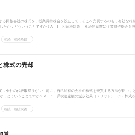
する同族会社の株式を，従業員持株会を設立して，そこへ売買するのも，有効な相
どういうことですか？A 1 相続税対策 相続開始前に従業員持株会を設立
相続（相続税篇）
と株式の売却
て，会社の代表取締役が，生前に，自己所有の会社の株式を売買する方法が良い，
いたことがありますが，どういうことですか？ A 1 課税遺産額の減少効果（メリット） （
相続（相続税篇）
加算