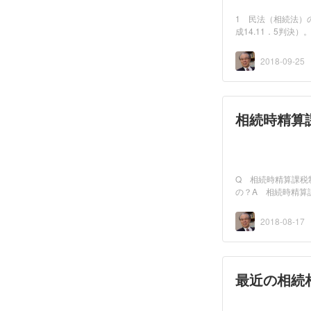
1 民法（相続法）
成14.11．5判
す。2...
2018-09-25
相続時精算
Q 相続時精算課税
の？A 相続時精算
関係（...
2018-08-17
最近の相続