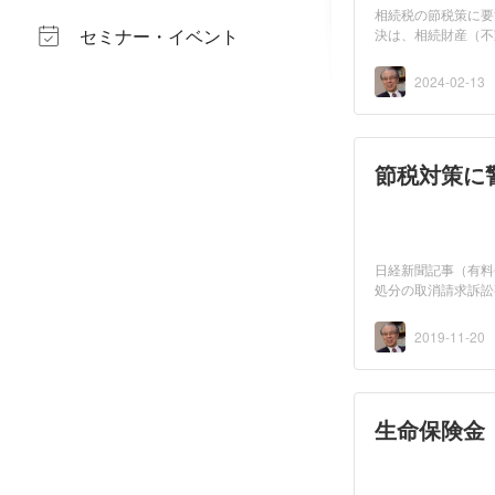
相続税の節税策に要
セミナー・イベント
決は、相続財産（不
「評...
2024-02-13
節税対策に
日経新聞記事（有料会
処分の取消請求訴訟
将来に...
2019-11-20
生命保険金