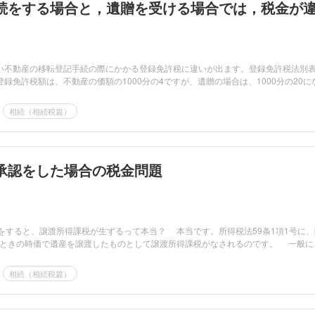
続をする場合と，遺贈を受ける場合では，税金が
い不動産の移転登記手続の際にかかる登録免許税に違いが出ます。登録免許税法別
録免許税額は、不動産の価額の1000分の4ですが、遺贈の場合は、1000分の20に
相続（相続税篇）
承認をした場合の税金問題
をすると、譲渡所得課税が生ずるって本当？ 本当です。所得税法59条1項1号に、
ときの時価で遺産を譲渡したものとして譲渡所得課税がなされるのです。 一般に
相続（相続税篇）