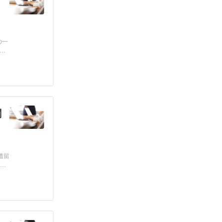
の一
人
関
遺留