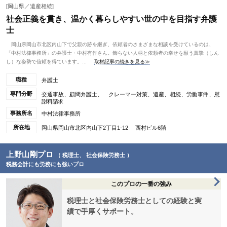
[岡山県／遺産相続]
社会正義を貫き、温かく暮らしやすい世の中を目指す弁護
士
岡山県岡山市北区内山下で父親の跡を継ぎ、依頼者のさまざまな相談を受けているのは、
「中村法律事務所」の弁護士・中村有作さん。飾らない人柄と依頼者の幸せを願う真摯（しん
し）な姿勢で信頼を得ています。...
取材記事の続きを見る≫
職種
弁護士
専門分野
交通事故、顧問弁護士、 クレーマー対策、遺産、相続、労働事件、慰
謝料請求
事務所名
中村法律事務所
所在地
岡山県岡山市北区内山下2丁目1-12 西村ビル6階
上野山剛プロ
（ 税理士、 社会保険労務士 ）
税務会計にも労務にも強いプロ
このプロの一番の強み
税理士と社会保険労務士としての経験と実
績で手厚くサポート。