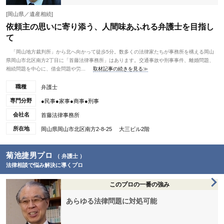
[岡山県／遺産相続]
依頼主の思いに寄り添う、人間味あふれる弁護士を目指し
て
「岡山地方裁判所」から北へ向かって徒歩5分。数多くの法律家たちが事務所を構える岡山
県岡山市北区南方2丁目に「首藤法律事務所」はあります。交通事故や刑事事件、離婚問題、
相続問題を中心に、借金問題や労...
取材記事の続きを見る≫
職種
弁護士
専門分野
●民事●家事●商事●刑事
会社名
首藤法律事務所
所在地
岡山県岡山市北区南方2-8-25 大三ビル2階
菊池捷男プロ
（ 弁護士 ）
法律相談で悩み解決に導くプロ
このプロの一番の強み
あらゆる法律問題に対処可能