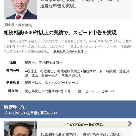
迅速な申告を実現。
[岡山県／遺産相続]
相続相談6500件以上の実績で、スピード申告を実現
「相続は誰にでも起こりうる問題です。いざ直面した時に、何から手をつけてよいかと途方
に暮れる方も少なくありません」と話すのは、「税理士法人タカハシパートナーズ」（岡山県
岡山市北区本町）代表の髙橋雅...
取材記事の続きを見る≫
職種
税理士、 宅地建物取引士
専門分野
●税理士、行政書士、宅地建物取引士●相続サポート：相続税、遺産分
割、遺言、各種手続き、事業承継など...
事務所名
税理士法人 タカハシパートナーズ
所在地
岡山県岡山市北区本町6番36号 第一セントラルビル 8F
港定明プロ
プロの中のプロを目指す墓石のプロ
このプロの一番の強み
お客様目線を重視し、真心で石のお世話を