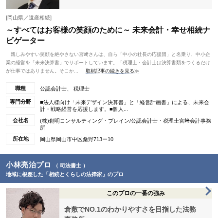
[岡山県／遺産相続]
～すべてはお客様の笑顔のために～ 未来会計・幸せ相続ナ
ビゲーター
親しみやすい笑顔を絶やさない宮﨑さんは、自ら「中小の社長の応援団」と名乗り、中小企
業の経営を「未来決算書」でサポートしています。「税理士・会計士は決算書類をつくるだけ
が仕事ではありません。そこか...
取材記事の続きを見る≫
職種
公認会計士、 税理士
専門分野
■法人様向け「未来デザイン決算書」と「経営計画書」による、未来会
計・戦略経営を応援します。■個人...
会社名
(株)創明コンサルティング・ブレイン/公認会計士・税理士宮﨑会計事務
所
所在地
岡山県岡山市中区桑野713ー10
小林亮治プロ
（ 司法書士 ）
地域に根差した「相続とくらしの法律家」のプロ
このプロの一番の強み
倉敷でNO.1のわかりやすさを目指した法務