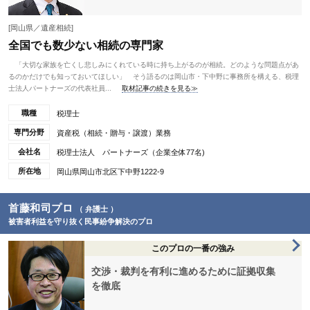
[岡山県／遺産相続]
全国でも数少ない相続の専門家
「大切な家族を亡くし悲しみにくれている時に持ち上がるのが相続。どのような問題点があ
るのかだけでも知っておいてほしい」 そう語るのは岡山市・下中野に事務所を構える、税理
士法人パートナーズの代表社員...
取材記事の続きを見る≫
職種
税理士
専門分野
資産税（相続・贈与・譲渡）業務
会社名
税理士法人 パートナーズ（企業全体77名)
所在地
岡山県岡山市北区下中野1222-9
首藤和司プロ
（ 弁護士 ）
被害者利益を守り抜く民事紛争解決のプロ
このプロの一番の強み
交渉・裁判を有利に進めるために証拠収集
を徹底