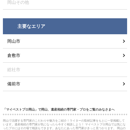
岡山その他
主要なエリア
岡山市
倉敷市
総社市
備前市
「マイベストプロ岡山」で岡山、遺産相続の専門家・プロをご覧のみなさまへ
岡山で活躍する専門家のこだわりや魅力をご紹介！ライターの取材記事をもとに一挙掲載して
います。遺産相続の専門家が気になったら今すぐ相談しよう！ マイベストプロ岡山では気にな
ったプロにはその場で相談もできます。あなたにあった専門家がきっと見つかります。 岡山の