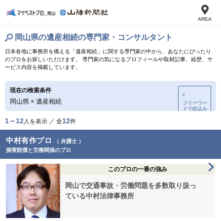
AREA
岡山県の遺産相続の専門家・コンサルタント
日本各地に事務所を構える「遺産相続」に関する専門家の中から、あなたにぴったり
のプロをお探しいただけます。 専門家の気になるプロフィールや取材記事、経歴、サ
ービス内容を掲載しています。
現在の検索条件
＋
岡山県
×
遺産相続
フリーワー
ドで絞込み
1～12
12
人を表示 ／ 全
件
中村有作プロ
（ 弁護士 ）
損害賠償と労務関係のプロ
このプロの一番の強み
岡山で交通事故・労働問題を多数取り扱っ
ている中村法律事務所