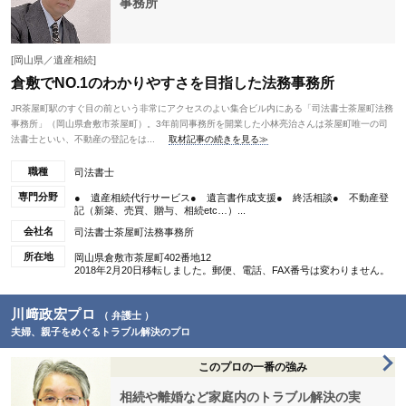
事務所
[岡山県／遺産相続]
倉敷でNO.1のわかりやすさを目指した法務事務所
JR茶屋町駅のすぐ目の前という非常にアクセスのよい集合ビル内にある「司法書士茶屋町法務
事務所」（岡山県倉敷市茶屋町）。3年前同事務所を開業した小林亮治さんは茶屋町唯一の司
法書士といい、不動産の登記をは...
取材記事の続きを見る≫
職種
司法書士
専門分野
● 遺産相続代行サービス● 遺言書作成支援● 終活相談● 不動産登
記（新築、売買、贈与、相続etc…）...
会社名
司法書士茶屋町法務事務所
所在地
岡山県倉敷市茶屋町402番地12
2018年2月20日移転しました。郵便、電話、FAX番号は変わりません。
川﨑政宏プロ
（ 弁護士 ）
夫婦、親子をめぐるトラブル解決のプロ
このプロの一番の強み
相続や離婚など家庭内のトラブル解決の実