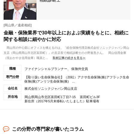
相続診断士
[岡山県／遺産相続]
金融・保険業界で30年以上におよぶ実績をもとに、相続に
関する相談に細やかに対応
岡山市の中心部にオフィスを構えるのは、「総合保険代理店株式会社ソニックジャパン岡山
支店（岡山県岡山市北区富田町）」の支店長で相続診断士の小野進吾さん。 岡山信用金庫
（現おかやま信用金庫）職員と...
取材記事の続きを見る≫
職種
ファイナンシャルプランナー、 保険外交員
専門分野
【取り扱い生命保険会社】（20社）アクサ生命保険(株)アフラック生命
保険(株)アンリツ生命保険(株) ...
会社名
株式会社ソニックジャパン岡山支店
所在地
岡山県岡山市北区富田町1丁目7-15 富田町ビル3F
新住所（2017年5月末移転いたしました）駐車場有
この分野の専門家が書いたコラム