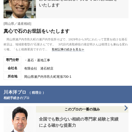
いたします
[岡山県／遺産相続]
真心で石のお世話をいたします
岡山県瀬戸内市邑久町の瀬戸内市役所そばで、1929年から3代にわたって営業を続ける港石
材店は、地域密着型の“石屋さん”です。 3代目代表取締役の港定明さんは税理士も兼ねる変わ
り種。「もと税務署員ですので...
取材記事の続きを見る≫
専門分野
・墓石・墓地工事
会社名
有限会社 港石材店
所在地
岡山県瀬戸内市邑久町尾張700-1
川本洋プロ
（ 税理士 ）
相続手続きのプロ
このプロの一番の強み
全国でも数少ない相続の専門家 経験と実績
による確かな提案力