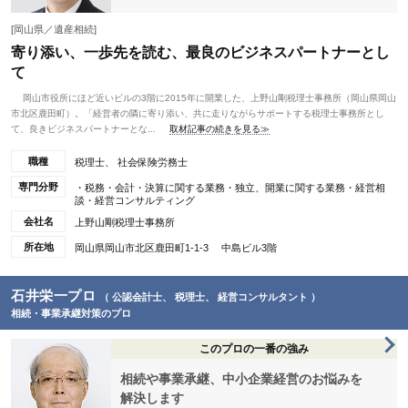
[岡山県／遺産相続]
寄り添い、一歩先を読む、最良のビジネスパートナーとし
て
岡山市役所にほど近いビルの3階に2015年に開業した、上野山剛税理士事務所（岡山県岡山
市北区鹿田町）。「経営者の隣に寄り添い、共に走りながらサポートする税理士事務所とし
て、良きビジネスパートナーとな...
取材記事の続きを見る≫
職種
税理士、 社会保険労務士
専門分野
・税務・会計・決算に関する業務・独立、開業に関する業務・経営相
談・経営コンサルティング
会社名
上野山剛税理士事務所
所在地
岡山県岡山市北区鹿田町1-1-3 中島ビル3階
石井栄一プロ
（ 公認会計士、 税理士、 経営コンサルタント ）
相続・事業承継対策のプロ
このプロの一番の強み
相続や事業承継、中小企業経営のお悩みを
解決します