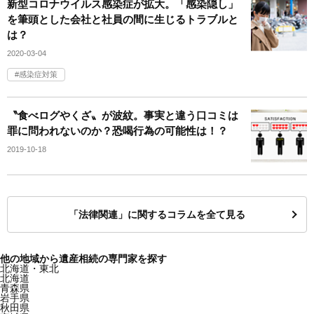
新型コロナウイルス感染症が拡大。「感染隠し」
を筆頭とした会社と社員の間に生じるトラブルと
は？
2020-03-04
感染症対策
〝食べログやくざ〟が波紋。事実と違う口コミは
罪に問われないのか？恐喝行為の可能性は！？
2019-10-18
「法律関連」に関するコラムを全て見る
他の地域から遺産相続の専門家を探す
北海道・東北
北海道
青森県
岩手県
秋田県