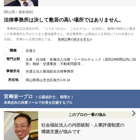
[岡山県／遺産相続]
法律事務所は決して敷居の高い場所ではありません。
事務所設立以来約50年、「うそをつかない、ごまかさない」を信念に、離婚や相続など数多
くの民事裁判を手がけてきた菊池捷男さん。現在事務所には菊池さんを筆頭に7人の弁護士が
在籍し、民事から企業法務まであ...
取材記事の続きを見る≫
職種
弁護士
専門分野
企業・自治体・各種法人法務・リーガルチェック（原則24時間以内に回
答）相続・交通事故・不動産問題等...
事務所名
弁護士法人菊池綜合法律事務所
所在地
岡山県岡山市北区南方1-8-14
宮﨑栄一プロ
（ 公認会計士、 税理士 ）
未来志向の決算ツールで社長を応援するプロ
このプロの一番の強み
社会福祉法人の内部統制・人事評価制度の
構築支援が強みです