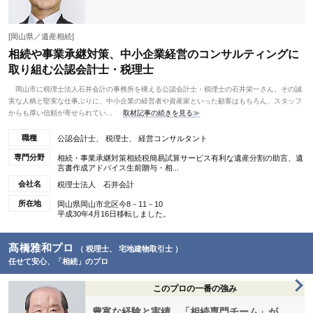
[岡山県／遺産相続]
相続や事業承継対策、中小企業経営のコンサルティングに
取り組む公認会計士・税理士
岡山市に税理士法人石井会計の事務所を構える公認会計士・税理士の石井栄一さん。その誠
実な人柄と堅実な仕事ぶりに、中小企業の経営者や資産家といった顧客はもちろん、スタッフ
からも厚い信頼が寄せられてい...
取材記事の続きを見る≫
職種
公認会計士、 税理士、 経営コンサルタント
専門分野
相続・事業承継対策相続税簡易試算サービス有利な遺産分割の助言、遺
言書作成アドバイス生前贈与・相...
会社名
税理士法人 石井会計
所在地
岡山県岡山市北区今8－11－10
平成30年4月16日移転しました。
髙橋雅和プロ
（ 税理士、 宅地建物取引士 ）
任せて安心、「相続」のプロ
このプロの一番の強み
豊富な経験と実績、「相続専門チーム」が