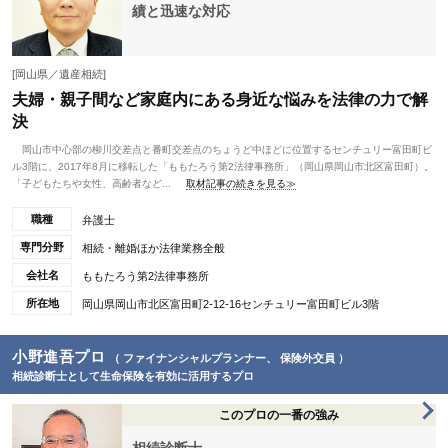
績と迅速な対応
[岡山県／遺産相続]
夫婦・親子間など家庭内にある身近な悩みを法律の力で解
決
岡山市中心部の柳川交差点と番町交差点のちょうど中ほどに位置するセンチュリー富田町ビ
ル3階に、2017年8月に移転した「ももたろう第2法律事務所」（岡山県岡山市北区富田町）。
「子どもたちや女性、高齢者など...
取材記事の続きを見る≫
職種
弁護士
専門分野
相続・離婚ほか法律業務全般
会社名
ももたろう第2法律事務所
所在地
岡山県岡山市北区富田町2-12-16センチュリー富田町ビル3階
小野進吾プロ
（ ファイナンシャルプランナー、 保険外交員 ）
相続診断士として生命保険を有効に活用するプロ
このプロの一番の強み