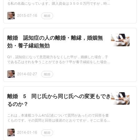
る私の名義になっています。購入資金は３５００万円ですが，時価
は３０００万円に下がっています。購入資金３５００万円のうち１
０００万円は私の...
2015-07-16
離婚
離婚 認知症の人の離婚・離縁，婚姻無
効・養子縁組無効
Q1，認知症になって意思能力をなくした甲が，婚姻した場合，子
である乙はそれを争うことができるか？甲が養子縁組をした場合は
どうか？A1，いずれの場合も，できます。人事訴訟法14条本文
は、「人事に関する...
2014-02-27
離婚
離婚 5 同じ氏から同じ氏への変更もでき
るのか？
これは，本連載コラム4の記述について質問があったので回答を書
くものです。その質問と回答は後述のとおりですが，そこに至るま
での記述は，離婚4の内容と同じです。Q 私（婚姻前凸山凡子、
婚姻による凹川凡子...
2014-01-16
離婚