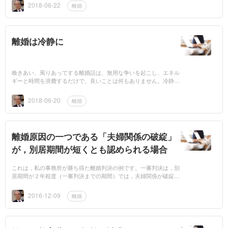
やれ。私か...
2018-06-22
離婚
離婚は冷静に
喚きあい、罵りあってする離婚話は、無用な争いを起こし、エネル
ギーと時間を浪費するだけで、良いことは何もありません。冷静な
離婚話が望まれます。ある離婚事件の例ですが、離婚したくない夫
Ｂが、妻Ａ...
2018-06-20
離婚
離婚原因の一つである「夫婦関係の破綻」
が，別居期間が短くとも認められる場合
これは，私の事務所が勝ち得た離婚判決の例です。一審判決は，別
居期間が２年程度（一審判決までの期間）では，夫婦関係が破綻し
たとまではいえないとして，離婚判決は得られなかったのですが，
控訴審では，別...
2016-12-09
離婚