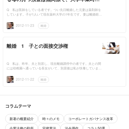
でとして裁判例
Q 私は医師をしている者です。つい先日離婚した元妻は薬剤師を
しています。子が1人いて現在薬科大学の1年生です。妻は離婚前に
私に無断で私名義の預金から数百万円をもって出、妻名義で預金を
しています。そんな...
2012-11-23
離婚
離婚 1 子との面接交渉権
Q 私は、昨年、夫と別居し、現在離婚調停中の者です。夫との間
には幼稚園へ通っている長女がいて、別居後は私が扶養していま
す。私は、この別居の際、夫との間に、3ヶ月に1度夫に長女と面会
させる約束をし、今...
2012-11-22
離婚
コラムテーマ
新著の概要紹介
時々のメモ
コーポレートガバナンス改革
企業法務の勘所
宅建業法
法令満作
コラム50選