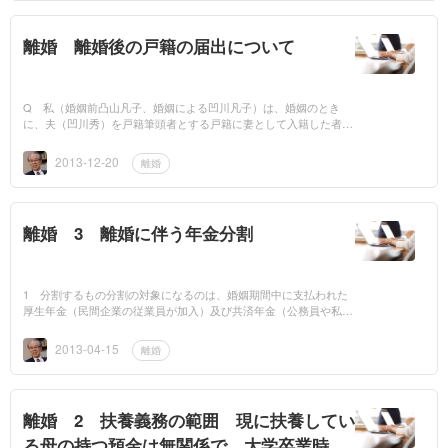
離婚 離婚後の戸籍の届出について
Q 私（婚姻前凸山凡子、婚姻による凹川凡子）は、婚姻のとき
に、夫（凹川秀）を戸籍筆頭者とする戸籍に妻として入籍した者で
すが、先日、裁判上の和解により離婚をし、その際、私と夫の間に
生まれた子（凹川優）...
2013-12-20
離婚
離婚 3 離婚に伴う年金分割
1 分割するもの分割の対象になるのは、婚姻期間中に支払われた
厚生年金（民間企業の従業員が加入）及び共済年金（公務員や私立
学校の教職員などが加入）の保険料や掛け金の支払実績です。2
分割されないもの...
2013-04-15
離婚
離婚 2 扶養義務の範囲 現に扶養してい
る母の持つ預金は無関係で、大学卒業時ま