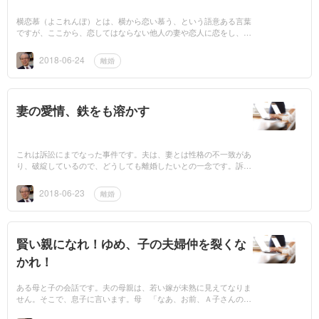
横恋慕（よこれんぼ）とは、横から恋い慕う、という語意ある言葉
ですが、ここから、恋してはならない他人の妻や恋人に恋をし、手
を出すことをいいます。この横恋慕に対し、横恋慕された女性はど
ういう態度を採...
2018-06-24
離婚
妻の愛情、鉄をも溶かす
これは訴訟にまでなった事件です。夫は、妻とは性格の不一致があ
り、破綻しているので、どうしても離婚したいとの一念です。訴状
には、夫婦不和の事実が書き並べられています。妻は、答弁書で、
夫婦の不和...
2018-06-23
離婚
賢い親になれ！ゆめ、子の夫婦仲を裂くな
かれ！
ある母と子の会話です。夫の母親は、若い嫁が未熟に見えてなりま
せん。そこで、息子に言います。母 「なあ、お前、Ａ子さんのこ
とだがなあ。ここのところができていないのだが、お前から教えて