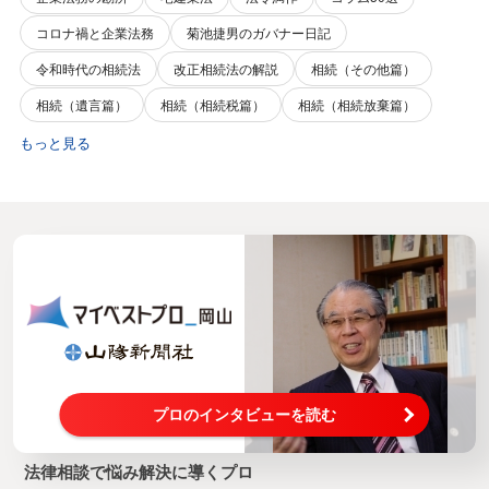
コロナ禍と企業法務
菊池捷男のガバナー日記
令和時代の相続法
改正相続法の解説
相続（その他篇）
相続（遺言篇）
相続（相続税篇）
相続（相続放棄篇）
もっと見る
プロのインタビューを読む
法律相談で悩み解決に導くプロ