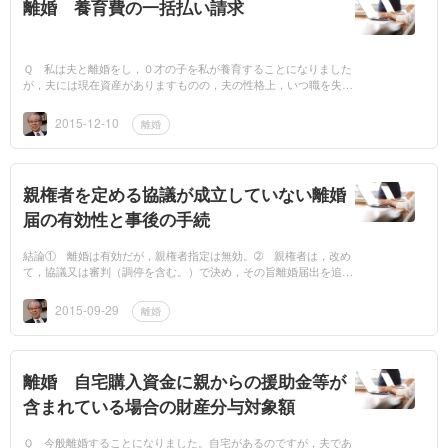
離婚 養育費の一括払い請求
Ｑ 私は夫と離婚をし，０才の子を私が養育することになりました
が，夫には現在資産がありますものの，夫の性格上，いつ職を失う
か分からない状況にあります。そこで，⑴ 子が２０才になるまで
の養育費を一括...
2015-12-10
離婚
親権者を定める協議が成立していない離婚
届の有効性と事後の手続
結論① 離婚は有効だが，親権者指定は無効。➁ 親権者は，改め
て，協議又は審判（調停を含む。）で決め，その旨離婚届出を追完
すること。 民法819条1項は，「父母が協議上の離婚をするとき
は、その協議...
2015-09-29
離婚
離婚 自宅購入資金に親からの援助金等が
含まれている場合の財産分与対象額
Ｑ 今般離婚することになりました。自宅があるのですが，夫であ