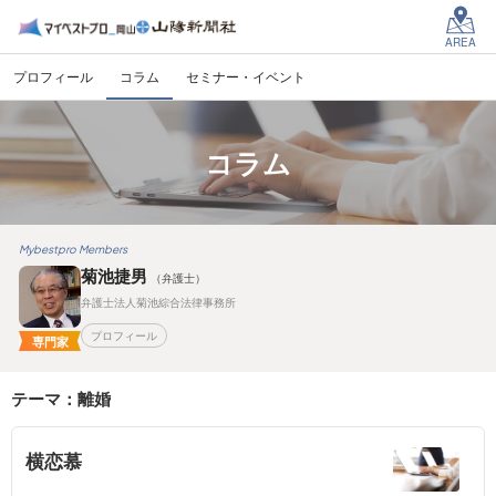
AREA
プロフィール
コラム
セミナー・イベント
コラム
Mybestpro Members
菊池捷男
（弁護士）
弁護士法人菊池綜合法律事務所
プロフィール
専門家
テーマ：離婚
横恋慕