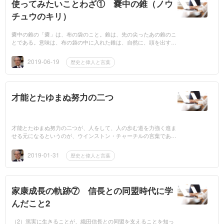
使ってみたいことわざ① 嚢中の錐（ノウ
チュウのキリ）
嚢中の錐の「嚢」は、布の袋のこと。錐は、先の尖ったあの錐のこ
とである。意味は、布の袋の中に入れた錐は、自然に、頭を出すこ
とから、すぐれた才能、あるいは、すぐれた才能を持つ人をいう。
「君は、嚢中の...
2019-06-19
歴史と偉人と言葉
才能とたゆまぬ努力の二つ
才能とたゆまぬ努力の二つが、人をして、人の歩む道を力強く進ま
せる元になるというのが、ウインストン・チャーチルの言葉であ
る。そのウインストン・チャーチルは、1940年5月10日ネヴイル・
チェンバレンが辞任...
2019-01-31
歴史と偉人と言葉
家康成長の軌跡⑦ 信長との同盟時代に学
んだこと2
（2）篤実に生きることが、織田信長との同盟を支えることを知っ