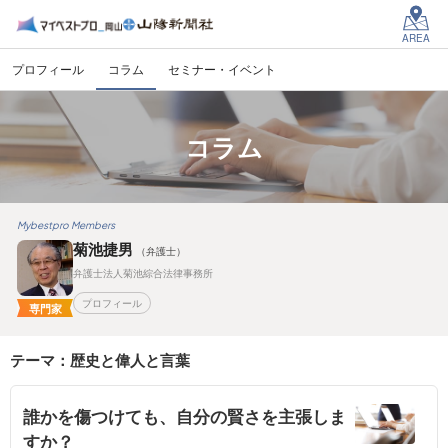
AREA
プロフィール
コラム
セミナー・イベント
コラム
Mybestpro Members
菊池捷男
（弁護士）
弁護士法人菊池綜合法律事務所
プロフィール
専門家
テーマ：歴史と偉人と言葉
誰かを傷つけても、自分の賢さを主張しま
すか？