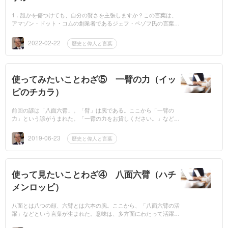
1．誰かを傷つけても、自分の賢さを主張しますか？この言葉は、
アマゾン・ドット・コムの創業者であるジェフ・ペゾフ氏の言葉で
す。2．目くそ、鼻くそを嗤うな！これは日本人の作家がその著書
の中で書いて...
2022-02-22
歴史と偉人と言葉
使ってみたいことわざ⑤ 一臂の力（イッ
ピのチカラ）
前回の諺は「八面六臂」。「臂」は腕である。ここから「一臂の
力」という諺がうまれた。「一臂の力をお貸しください。」などと
使われる。
2019-06-23
歴史と偉人と言葉
使って見たいことわざ④ 八面六臂（ハチ
メンロッピ）
八面とは八つの顔、六臂とは六本の腕。ここから、「八面六臂の活
躍」などという言葉が生まれた。意味は、多方面にわたって活躍し
ていることをいう。使い方は、「ご活躍は、まさに八面六臂です