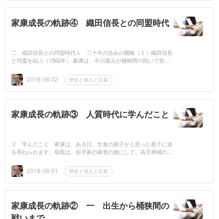
家康成長の軌跡④ 織田信長との同盟時代
二 織田信長との同盟時代１ 二十年の歩みの概略（１）織田信長
と同盟を結ぶ（1562年） 家康は、今川義元が桶狭間の戦いで首を
打たれた後、義元の後嗣氏真の元へは戻らず、1562年に、織田信長
と同盟を結...
2018-08-02
歴史と偉人と言葉
家康成長の軌跡③ 人質時代に学んだこと
２ 学んだこと 家康は、ある日、乞食の親子かと思った親子に道
を尋ねられます。母親は、松平家の家老の娘にして、高天神城の戦
いで広忠（家康の亡父）の身代わりになって死んだ先代本多忠勝の
妻。子は後の...
2018-08-01
歴史と偉人と言葉
家康成長の軌跡② 一 出生から桶狭間の
戦いまで