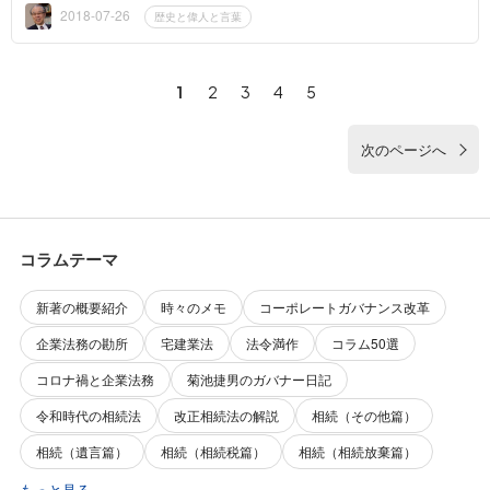
貨を築いた者とい...
2018-07-26
歴史と偉人と言葉
1
2
3
4
5
次のページへ
コラムテーマ
新著の概要紹介
時々のメモ
コーポレートガバナンス改革
企業法務の勘所
宅建業法
法令満作
コラム50選
コロナ禍と企業法務
菊池捷男のガバナー日記
令和時代の相続法
改正相続法の解説
相続（その他篇）
相続（遺言篇）
相続（相続税篇）
相続（相続放棄篇）
もっと見る