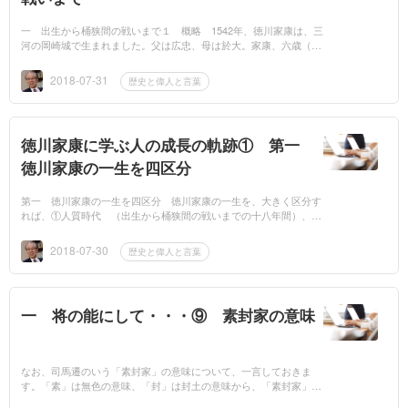
一 出生から桶狭間の戦いまで１ 概略 1542年、徳川家康は、三
河の岡崎城で生まれました。父は広忠、母は於大。家康、六歳（以
下年齢は数え）の折り、父・広忠が、織田家に奪われていた高天神
城を攻める...
2018-07-31
歴史と偉人と言葉
徳川家康に学ぶ人の成長の軌跡① 第一
徳川家康の一生を四区分
第一 徳川家康の一生を四区分 徳川家康の一生を、大きく区分す
れば、①人質時代 （出生から桶狭間の戦いまでの十八年間）、②
織田信長との同盟時代 （本能寺の変で信長が横死するまでの二十
年間）、③...
2018-07-30
歴史と偉人と言葉
一 将の能にして・・・⑨ 素封家の意味
なお、司馬遷のいう「素封家」の意味について、一言しておきま
す。「素」は無色の意味、「封」は封土の意味から、「素封家」と
は、封土を持たないが封土を持った王侯貴族に比肩しうるほどの財