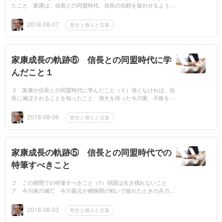
たこと 家康は、信長との同盟時代、信長の信頼を疑わせるような
ことは、何一つしていません。それどころか、本能寺の変の直前、
信長は、家康を...
2018-08-07
歴史と偉人と言葉
家康成長の軌跡⑥ 信長との同盟時代に学
んだこと１
３ 家康が信長との同盟時代に学んだこと（１）強くなければ、信
長に滅ぼされることを知ったこと 強大を誇った今川家、不敗を誇
った武田家は、氏真や勝頼の時代になると、あっという間に、七花
八裂に粉砕...
2018-08-06
歴史と偉人と言葉
家康成長の軌跡⑤ 信長との同盟時代での
特筆すべきこと
２ この期間での特筆すべきこと（1）弱国は生き残れないこと
ア 今川家の滅亡 今川義元が桶狭間の戦いで敗れたときの兵力は
３万人でした。その版図は、駿河国、遠江国、それに三河国に及ぶ
強大なも...
2018-08-03
歴史と偉人と言葉