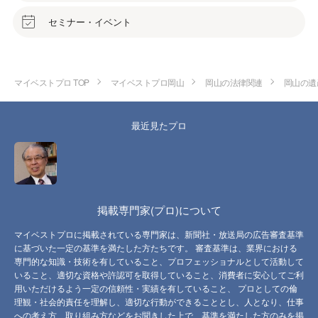
セミナー・イベント
マイベストプロ TOP
マイベストプロ岡山
岡山の法律関連
岡山の遺
最近見たプロ
掲載専門家(プロ)について
マイベストプロに掲載されている専門家は、新聞社・放送局の広告審査基準
に基づいた一定の基準を満たした方たちです。 審査基準は、業界における
専門的な知識・技術を有していること、プロフェッショナルとして活動して
いること、適切な資格や許認可を取得していること、消費者に安心してご利
用いただけるよう一定の信頼性・実績を有していること、 プロとしての倫
理観・社会的責任を理解し、適切な行動ができることとし、人となり、仕事
への考え方、取り組み方などをお聞きした上で、基準を満たした方のみを掲