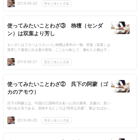
ね。」「八面六臂...
2019-06-22
歴史と偉人と言葉
使ってみたいことわざ③ 栴檀（センダ
ン）は双葉より芳し
センダンはフタバよりカンバし栴檀は香木の一種。双葉（双葉）は
発芽して最初に出る葉の意味。ここから転じて、優れた人物は子供
の頃から、優れた何かが見られる、という意味。「このお子さんが
あなたのお子さ...
2019-06-21
歴史と偉人と言葉
使ってみたいことわざ② 呉下の阿蒙（ゴ
カのアモウ）
呉下の阿蒙とは、中国の三国時代を彩った呉の勇将、呂蒙の、若い
頃のあだ名である。意味するところは“阿呆な呂蒙”、要は“おばかさ
ん”である。呂蒙は、武勇には優れていたが、学問はできなかっ
た。ここから“阿蒙...
2019-06-20
歴史と偉人と言葉