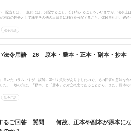
い 配当とは、一般的には、分配すること、分け与えることをいいますが、法令上
が利益の処分として株主その他の出資者に利益を分配すること、②民事執行、破産
法令用語
い法令用語 26 原本・謄本・正本・副本・抄本
に書いたコラムですが、誤解に基づく質問がありましたので、その回答の意味を含
した。一般の方は、「原本」と「謄本」が対立概念であることから、また、謄本の
法令用語
するご回答 質問 何故、正本や副本が原本に
るのか？