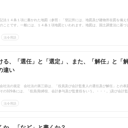
記法１４条１項に書かれた地図（参照：「登記所には、地図及び建物所在図を備え
のことです。一般には、１４条１項地図といわれます。地図は、国土調査法に基づ
法令用語
ける、「選任」と「選定」、また、「解任」と「
の違い
会社法の規定 会社法の第三節は、「役員及び会計監査人の選任及び解任」との表
その329条には、「役員(取締役、会計参与及び監査役をいう。・・・。)及び会計監
法令用語
くか、「など」と書くか？