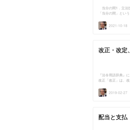
当分の間1．立法
「当分の間」という
日大法...
2021-10-18
改正・改定
『法令用語辞典』
改正「改正」は、改
「会...
2019-02-27
配当と支払