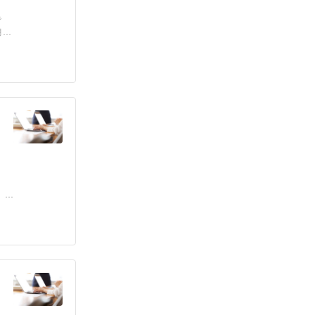
で
6
。1
、