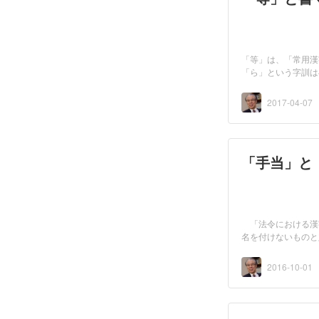
「等」は、「常用漢
「ら」という字訓は
書くこと...
2017-04-07
「手当」と
「法令における漢
名を付けないものと
と...
2016-10-01