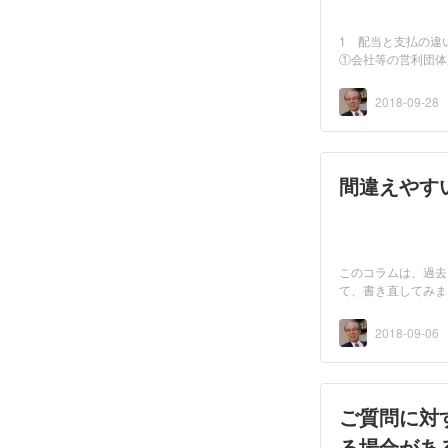
1 配当と支払の違
①会社等の営利団体
におい...
2018-09-28
間違えやす
このコラムは、過去
て、書き直してみま
「正...
2018-09-06
ご質問に対
る場合があ