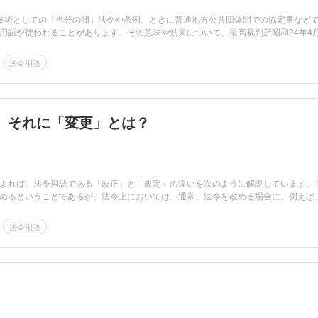
技術としての「当分の間」法令や条例、ときに普通地方公共団体間での協定書など
用語が使われることがあります。その意味や効果について、最高裁判所昭和24年4月
法令用語
、それに「変更」とは？
によれば、法令用語である「改正」と「改定」の違いを次のように解説しています
めるということであるが、法令上においては、通常、法令を改める場合に、例えば
法令用語