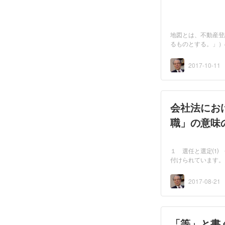
地図とは、不動産登
るものとする。」）
国...
2017-10-11
会社法にお
職」の意味
１ 選任と選定⑴ 
付けられています。
査...
2017-08-21
「等」と書