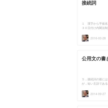
接続
１ 漢字から平仮名
３０日付け内閣法制
の...
2016-03-28
公用文の書
５，接続詞の後には
が，短い主語である
2014-09-27