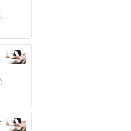
は、
手続
め
中に
な