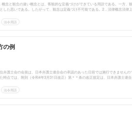
．概念と観念の違い概念とは、客観的な定義づけができている用語である。一方、
とした思いである。したがって、観念は定義づけ不可能である。2．法律概念法律
法令用語
方の例
位弁護士会の会規は、日本弁護士連合会の承認のあった日前では施行できませんの
た時点では、附則（令和4年3月31日改正）第＊＊条の改正規定は、日本弁護士連合
法令用語