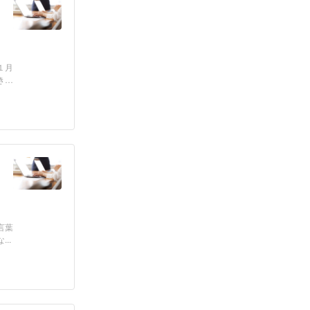
１月
きも
言葉
..