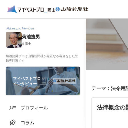
Mybestpro Members
菊池捷男
弁護士
菊池捷男プロは山陽新聞社が厳正なる審査をした登
録専門家です
マイベストプロ・
インタビュー
テーマ：法令用
法律概念の
プロフィール
コラム