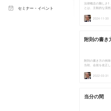
法律概念の難しさ1
セミナー・イベント
とは、主観的な漠然
の...
2024-11-30
附則の書き
附則の書き方の例単
当初、会規を改正し
会...
2022-03-31
当分の間