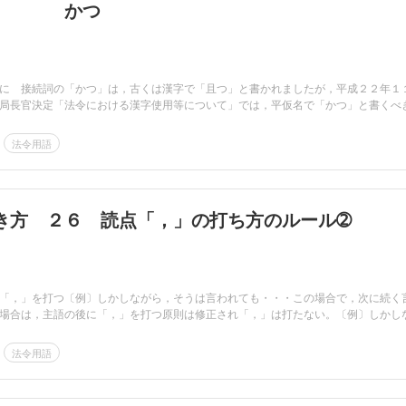
詞 かつ
に 接続詞の「かつ」は，古くは漢字で「且つ」と書かれましたが，平成２２年１
局長官決定「法令における漢字使用等について」では，平仮名で「かつ」と書くべ
法令用語
き方 ２６ 読点「，」の打ち方のルール➁
「，」を打つ〔例〕しかしながら，そうは言われても・・・この場合で，次に続く
場合は，主語の後に「，」を打つ原則は修正され「，」は打たない。〔例〕しかしな.
法令用語