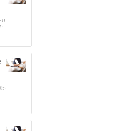
付け
き
解
題が