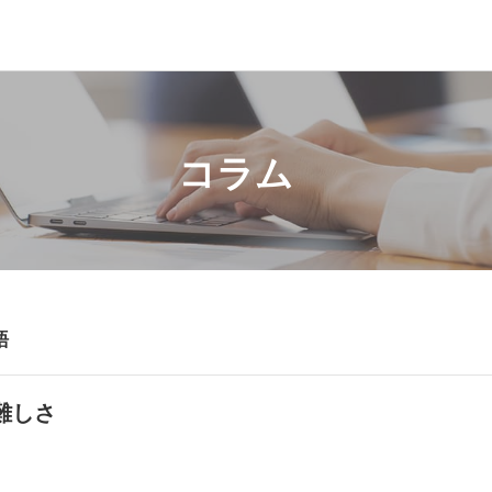
コラム
語
難しさ