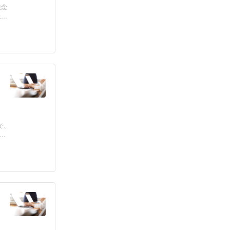
観念
上
で、