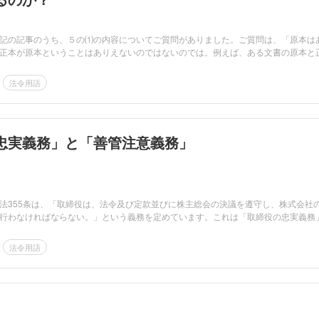
記の記事のうち、５の⑴の内容についてご質問がありました。ご質問は、「原本は
正本が原本ということはありえないのではないのでは。例えば、ある文書の原本と
法令用語
忠実義務」と「善管注意義務」
法355条は、「取締役は、法令及び定款並びに株主総会の決議を遵守し、株式会社
行わなければならない。」という義務を定めています。これは「取締役の忠実義務
法令用語