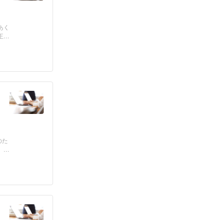
あく
正
のた
」と