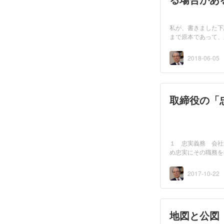
私が、書きました下
まで原本であって、
本...
2018-06-05
取締役の「
１ 忠実義務 会社
め忠実にその職務を
いわ...
2017-10-22
地図と公図