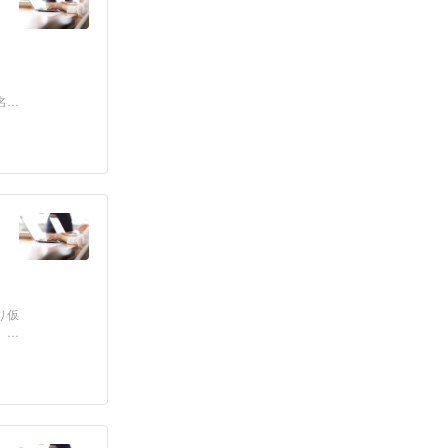
名で
り仮
」）