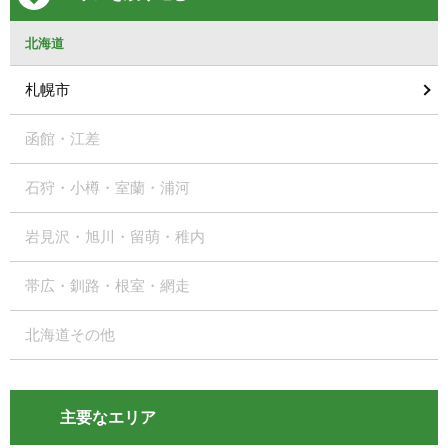
北海道
札幌市
函館・江差
石狩・小樽・室蘭・浦河
岩見沢・旭川・留萌・稚内
帯広・釧路・根室・網走
北海道その他
主要なエリア