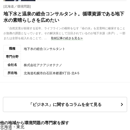
[北海道／環境問題]
地下水と温泉の総合コンサルタント。循環資源である地下
水の素晴らしさを広めたい
「自然災害が頻発する近年、ライフラインの根幹をなす『命の水』を災害時に確保すること
が急務の課題となっています。その解決策として注目されているのが地下水源（井戸）。一部
または全部を組入れることで、...
取材記事の続きを見る≫
職種
地下水の総合コンサルタント
専門分野
会社名
株式会社アクアジオテクノ
所在地
北海道札幌市白石区本郷通9丁目-北4-5
「ビジネス」に関するコラムを全て見る
他の地域から環境問題の専門家を探す
北海道・東北