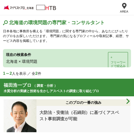
AREA
北海道の環境問題の専門家・コンサルタント
日本各地に事務所を構える「環境問題」に関する専門家の中から、あなたにぴったり
のプロをお探しいただけます。 専門家の気になるプロフィールや取材記事、経歴、サ
ービス内容を掲載しています。
現在の検索条件
＋
北海道
×
環境問題
フリーワー
ドで絞込み
1～2
2
人を表示 ／ 全
件
福田浩一プロ
（ 調査・分析 ）
水質分析の実績と技術を生かしアスベストの調査に取り組むプロ
このプロの一番の強み
大防法・安衛法（石綿則）に基づくアスベ
スト事前調査が可能