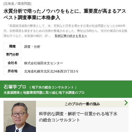
[北海道／環境問題]
水質分析で培ったノウハウをもとに、重要度が高まるアス
ベスト調査事業に本格参入
「高度経済成長の弊害として、水、空気など日常を脅かす公害が社会問題となった1960年
代、自然環境を保全するための法律が整備されました。弊社は当時から、河川や湖沼の水文観
測を行うなど、水資源の検討、評...
取材記事の続きを見る≫
職種
調査・分析
専門分野
会社名
株式会社福田水文センター
所在地
北海道札幌市北区北24条西15丁目2-5
石塚学プロ
（ 地下水の総合コンサルタント ）
水資源開発と地盤環境問題に取り組む地下水調査のプロ
このプロの一番の強み
科学的な調査・解析で一目置かれる地下水
の総合コンサルタント