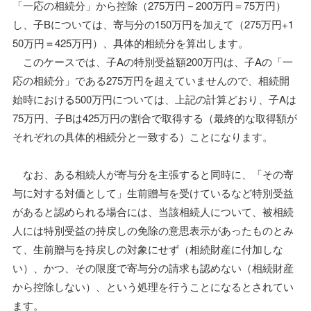
「一応の相続分」から控除（275万円－200万円＝75万円）
し、子Bについては、寄与分の150万円を加えて（275万円+1
50万円＝425万円）、具体的相続分を算出します。
このケースでは、子Aの特別受益額200万円は、子Aの「一
応の相続分」である275万円を超えていませんので、相続開
始時における500万円については、上記の計算どおり、子Aは
75万円、子Bは425万円の割合で取得する（最終的な取得額が
それぞれの具体的相続分と一致する）ことになります。
なお、ある相続人が寄与分を主張すると同時に、「その寄
与に対する対価として」生前贈与を受けているなど特別受益
があると認められる場合には、当該相続人について、被相続
人には特別受益の持戻しの免除の意思表示があったものとみ
て、生前贈与を持戻しの対象にせず（相続財産に付加しな
い）、かつ、その限度で寄与分の請求も認めない（相続財産
から控除しない）、という処理を行うことになるとされてい
ます。