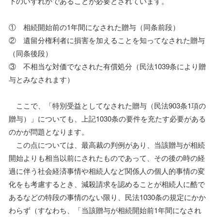
下のいずれかであることが必要とされています。
① 相続開始前の1年間になされた贈与（同条前段）
② 遺留分権利者に損害を加えることを知ってなされた贈与
（同条後段）
③ 不相当な対価でなされた有償処分（民法1039条により贈
与とみなされます）
ここで、「特別受益としてなされた贈与（民法903条1項の
贈与）」についても、上記1030条の要件を充たす必要がある
のかが問題となります。
この点については、最高裁の判例があり、当該贈与が相続
開始よりも相当以前にされたものであって、その後の時の経
過に伴う社会経済事情や相続人など関係人の個人的事情の変
化をも考慮するとき、減殺請求を認めることが相続人に酷で
あるなどの特段の事情のない限り、民法1030条の規定にかか
わらず（すなわち、「当該贈与が相続開始前1年間になされ