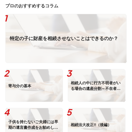
プロのおすすめするコラム
特定の子に財産を相続させないことはできるのか？
相続人の中に行方不明者がい
寄与分の基本
る場合の遺産分割～不在者財
産管理制度と失踪宣告
子供を持たないご夫婦には早
相続法大改正!!（後編）
期の遺言書作成をお勧めしま