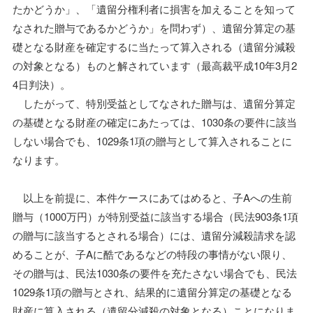
たかどうか」、「遺留分権利者に損害を加えることを知って
なされた贈与であるかどうか」を問わず）、遺留分算定の基
礎となる財産を確定するに当たって算入される（遺留分減殺
の対象となる）ものと解されています（最高裁平成10年3月2
4日判決）。
したがって、特別受益としてなされた贈与は、遺留分算定
の基礎となる財産の確定にあたっては、1030条の要件に該当
しない場合でも、1029条1項の贈与として算入されることに
なります。
以上を前提に、本件ケースにあてはめると、子Aへの生前
贈与（1000万円）が特別受益に該当する場合（民法903条1項
の贈与に該当するとされる場合）には、遺留分減殺請求を認
めることが、子Aに酷であるなどの特段の事情がない限り、
その贈与は、民法1030条の要件を充たさない場合でも、民法
1029条1項の贈与とされ、結果的に遺留分算定の基礎となる
財産に算入される（遺留分減殺の対象となる）ことになりま