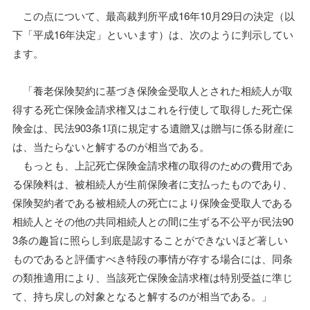
この点について、最高裁判所平成16年10月29日の決定（以
下「平成16年決定」といいます）は、次のように判示してい
ます。
「養老保険契約に基づき保険金受取人とされた相続人が取
得する死亡保険金請求権又はこれを行使して取得した死亡保
険金は、民法903条1項に規定する遺贈又は贈与に係る財産に
は、当たらないと解するのが相当である。
もっとも、上記死亡保険金請求権の取得のための費用であ
る保険料は、被相続人が生前保険者に支払ったものであり、
保険契約者である被相続人の死亡により保険金受取人である
相続人とその他の共同相続人との間に生ずる不公平が民法90
3条の趣旨に照らし到底是認することができないほど著しい
ものであると評価すべき特段の事情が存する場合には、同条
の類推適用により、当該死亡保険金請求権は特別受益に準じ
て、持ち戻しの対象となると解するのが相当である。」