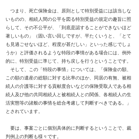
つまり、死亡保険金は、原則として特別受益には該当しな
いものの、相続人間の公平を図る特別受益の規定の趣旨に照
らして、その不公平が、「到底是認することができないほど
著しいもの」（固い言い回しですが、平たくいうと、「とて
も見過ごせないほど、程度が甚だしい」といった感じでしょ
うか）と評価されるような特段の事情がある場合には、例外
的に、特別受益に準じて、持ち戻しを行うということです。
そして、この「特段の事情」については、「保険金の額、
この額の遺産の総額に対する比率のほか、同居の有無、被相
続人の介護等に対する貢献度合いなどの保険受取人である相
続人及び他の共同相続人と被相続人との関係、各相続人の生
活実態等の諸般の事情を総合考慮して判断すべきである。」
とされています。
要は、事案ごとに個別具体的に判断するということで、裁
判例上の判断も様々です。