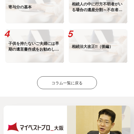
相続人の中に行方不明者がい
寄与分の基本
る場合の遺産分割～不在者財
産管理制度と失踪宣告
子供を持たないご夫婦には早
相続法大改正!!（後編）
期の遺言書作成をお勧めしま
す－自筆証書遺言書保管制度
－
コラム一覧に戻る