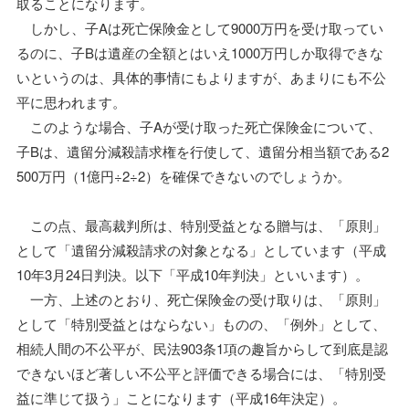
取ることになります。
しかし、子Aは死亡保険金として9000万円を受け取ってい
るのに、子Bは遺産の全額とはいえ1000万円しか取得できな
いというのは、具体的事情にもよりますが、あまりにも不公
平に思われます。
このような場合、子Aが受け取った死亡保険金について、
子Bは、遺留分減殺請求権を行使して、遺留分相当額である2
500万円（1億円÷2÷2）を確保できないのでしょうか。
この点、最高裁判所は、特別受益となる贈与は、「原則」
として「遺留分減殺請求の対象となる」としています（平成
10年3月24日判決。以下「平成10年判決」といいます）。
一方、上述のとおり、死亡保険金の受け取りは、「原則」
として「特別受益とはならない」ものの、「例外」として、
相続人間の不公平が、民法903条1項の趣旨からして到底是認
できないほど著しい不公平と評価できる場合には、「特別受
益に準じて扱う」ことになります（平成16年決定）。