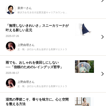
新井一さん
稼ぎ力を引き出す起業支援キャリアカウンセラー
「無理しないきれいさ」スニーカリーナが
叶える新しい足元
2025-07-26
上野由理さん
足・靴・歩行から美を追求する美脚マエストラ
雨でも、おしゃれを後回しにしない
──「信頼のためのレイングッズ哲学」
2025-06-17
上野由理さん
足・靴・歩行から美を追求する美脚マエストラ
湿気の季節こそ、香りを味方に。心と空間
を整える方法