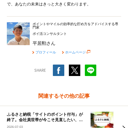
で、あなたの未来はきっと大きく変わります。
ポイントやマイルの効率的な貯め方をアドバイスする専
門家
ポイ活コンサルタント
平居勲さん
プロフィール
ホームページ
SHARE
関連するその他の記事
ふるさと納税「サイトのポイント付与」が
終了。会社員世帯が今こそ見直したい、賢
い活用術
2026-07-03