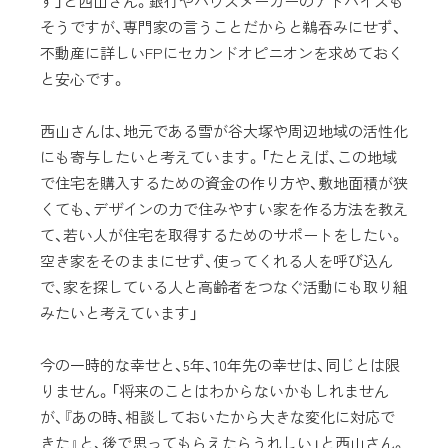
す」と西山さん。銀行やハウスメーカーのアドバイスも
そうですが、専門家の言うことだからと鵜吞みにせず、
不動産に詳しいFPにセカンドオピニオンを求めておく
と安心です。
西山さんは、地元である雪が谷大塚や周辺地域の活性化
にも寄与したいと考えています。「たとえば、この地域
で住宅を購入するための資金の作り方や、敷地面積が狭
くても、デザインの力で住みやすい家を作る方法を教え
て、若い人が住宅を取得するためのサポートをしたい。
空き家をそのままにせず、使ってくれる人を呼び込ん
で、家を探している人と高齢者をつなぐ活動にも取り組
みたいと考えています」
今の一時的な幸せと、5年、10年先の幸せは、同じとは限
りません。「将来のことはわからないかもしれません
が、『あの時、相談しておいたから大きな変化に対応で
きた』と、後で思ってもらえたらうれしい」と西山さん。