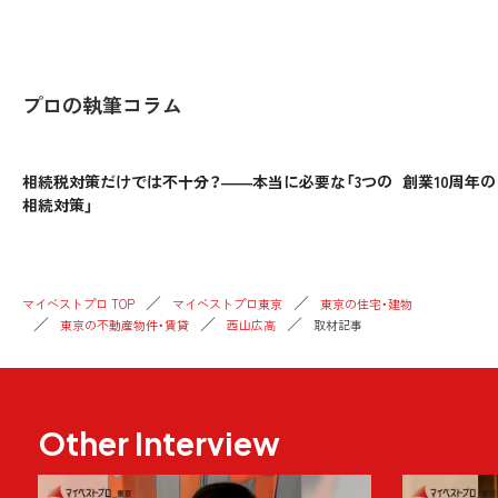
プロの執筆コラム
相続税対策だけでは不十分？――本当に必要な「3つの
創業10周年
相続対策」
マイベストプロ TOP
マイベストプロ東京
東京の住宅・建物
東京の不動産物件・賃貸
西山広高
取材記事
Other Interview