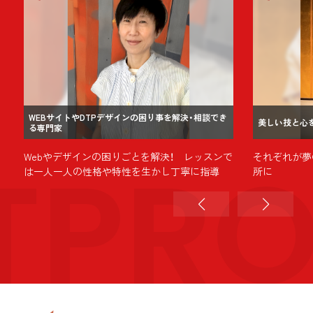
WEBサイトやDTPデザインの困り事を解決・相談でき
美しい技と心
る専門家
TPR
Webやデザインの困りごとを解決！ レッスンで
それぞれが夢
は一人一人の性格や特性を生かし丁寧に指導
所に