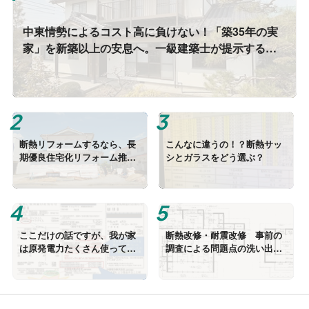
中東情勢によるコスト高に負けない！「築35年の実
家」を新築以上の安息へ。一級建築士が提示する性
能向上リノベの「正解」
断熱リフォームするなら、長
こんなに違うの！？断熱サッ
期優良住宅化リフォーム推進
シとガラスをどう選ぶ？
事業にあやかりたい
ここだけの話ですが、我が家
断熱改修・耐震改修 事前の
は原発電力たくさん使ってま
調査による問題点の洗い出し
した
が重大