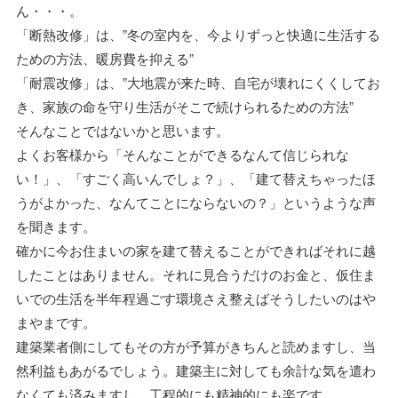
ん・・・。
「断熱改修」は、”冬の室内を、今よりずっと快適に生活する
ための方法、暖房費を抑える”
「耐震改修」は、”大地震が来た時、自宅が壊れにくくしてお
き、家族の命を守り生活がそこで続けられるための方法”
そんなことではないかと思います。
よくお客様から「そんなことができるなんて信じられな
い！」、「すごく高いんでしょ？」、「建て替えちゃったほ
うがよかった、なんてことにならないの？」というような声
を聞きます。
確かに今お住まいの家を建て替えることができればそれに越
したことはありません。それに見合うだけのお金と、仮住ま
いでの生活を半年程過ごす環境さえ整えばそうしたいのはや
まやまです。
建築業者側にしてもその方が予算がきちんと読めますし、当
然利益もあがるでしょう。建築主に対しても余計な気を遣わ
なくても済みますし、工程的にも精神的にも楽です。