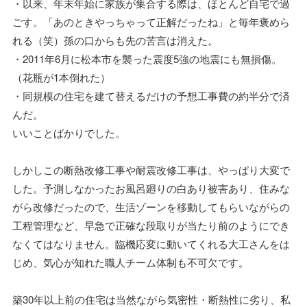
・以来、年末年始に家族が集合する際は、ほとんど自宅で過
ごす。「あのときやっちゃって正解だったね」と毎年褒めら
れる（笑）孫の口からも先の苦言は消えた。
・2011年6月に松本市を襲った震度5強の地震にも無損傷。
（花瓶が1本倒れた）
・同規模の住宅を建て替えるだけの予想工事費の約半分で済
んだ。
いいことばかりでした。
しかしこの断熱改修工事や耐震改修工事は、やっぱり大変で
した。予測しなかったお風呂廻りの白あり被害あり、住みな
がら改修だったので、生活ゾーンを移動してもらいながらの
工程管理など、早急で正確な段取りが当たり前のようにでき
なくてはなりません。臨機応変に動いてくれる大工さんをは
じめ、気心が知れた職人チーム体制も不可欠です。
築30年以上前の住宅は当然ながら気密性・断熱性に劣り、私