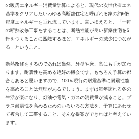
の暖房エネルギー消費量計算によると、現代の次世代省エネ
基準をクリアしたいわゆる高断熱住宅と呼ばれる家の約5倍
程度エネルギーを垂れ流しています。言い換えると、「一軒
の断熱改修工事をすることは、断熱性能が良い新築住宅を5
軒をつくることに匹敵するほど、エネルギーの減少につなが
る」ということ。
断熱改修をするのであれば当然、外壁や床、窓にも手が加わ
ります。耐震性を高める絶好の機会です。もちろん予算の都
合もあると思いますので、100％現行の耐震基準に耐震性能
を高めることは無理があるでしょう。まずは毎年訪れる冬の
生活が楽になり、灯油や電気・ガスの消費量が減ること。プ
ラス耐震性を高めるためのいろいろな方法を、予算にあわせ
て複合して工事すること、そんな提案ができればと考えてい
ます。