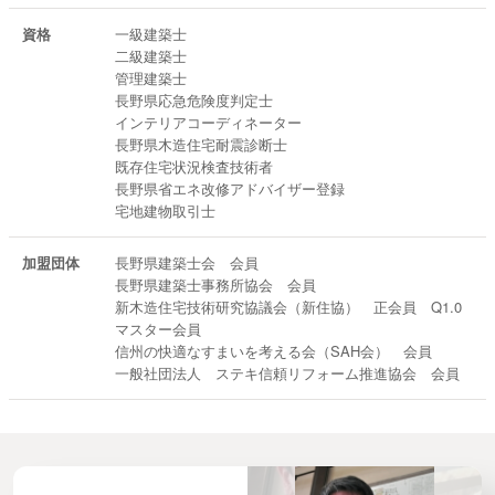
資格
一級建築士
二級建築士
管理建築士
長野県応急危険度判定士
インテリアコーディネーター
長野県木造住宅耐震診断士
既存住宅状況検査技術者
長野県省エネ改修アドバイザー登録
宅地建物取引士
加盟団体
長野県建築士会 会員
長野県建築士事務所協会 会員
新木造住宅技術研究協議会（新住協） 正会員 Q1.0
マスター会員
信州の快適なすまいを考える会（SAH会） 会員
一般社団法人 ステキ信頼リフォーム推進協会 会員