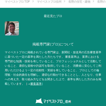
マイベストプロ TOP
マイベストプロ信州
長野の住宅・建物
長野の
最近見たプロ
掲載専門家(プロ)について
マイベストプロに掲載されている専門家は、新聞社・放送局の広告審査基準
に基づいた一定の基準を満たした方たちです。 審査基準は、業界における
専門的な知識・技術を有していること、プロフェッショナルとして活動して
いること、適切な資格や許認可を取得していること、消費者に安心してご利
用いただけるよう一定の信頼性・実績を有していること、 プロとしての倫
理観・社会的責任を理解し、適切な行動ができることとし、人となり、仕事
への考え方、取り組み方などをお聞きした上で、基準を満たした方のみを掲
載しています。［→
審査基準
］