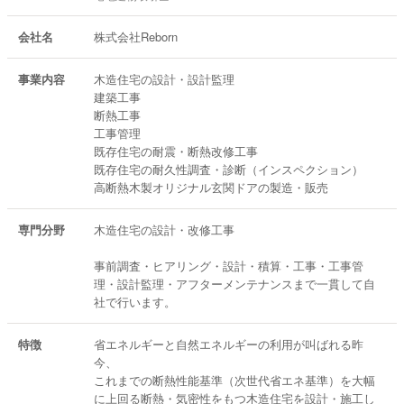
会社名
株式会社Reborn
事業内容
木造住宅の設計・設計監理
建築工事
断熱工事
工事管理
既存住宅の耐震・断熱改修工事
既存住宅の耐久性調査・診断（インスペクション）
高断熱木製オリジナル玄関ドアの製造・販売
専門分野
木造住宅の設計・改修工事
事前調査・ヒアリング・設計・積算・工事・工事管
理・設計監理・アフターメンテナンスまで一貫して自
社で行います。
特徴
省エネルギーと自然エネルギーの利用が叫ばれる昨
今、
これまでの断熱性能基準（次世代省エネ基準）を大幅
に上回る断熱・気密性をもつ木造住宅を設計・施工し