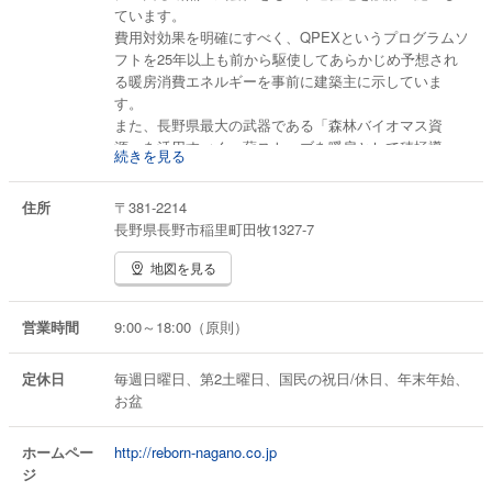
ています。
費用対効果を明確にすべく、QPEXというプログラムソ
フトを25年以上も前から駆使してあらかじめ予想され
る暖房消費エネルギーを事前に建築主に示していま
す。
また、長野県最大の武器である「森林バイオマス資
源」を活用すべく、薪ストーブを暖房として積極導
続きを見る
入。薪の流通や薪の保管場所にまでこだわっていま
す。
住所
〒381-2214
新築はもちろん、たいへん工事が難しいとされる既存
長野県長野市稲里町田牧1327-7
の断熱改修工事も積極的に手がけています。その工事
と同時進行で、耐震性を向上させる工法を立案し、お
地図を見る
客様にとって安心安全にお暮しいただける住まいのグ
レードアップをご提案しております。
営業時間
9:00～18:00（原則）
定休日
毎週日曜日、第2土曜日、国民の祝日/休日、年末年始、
お盆
ホームペー
http://reborn-nagano.co.jp
ジ