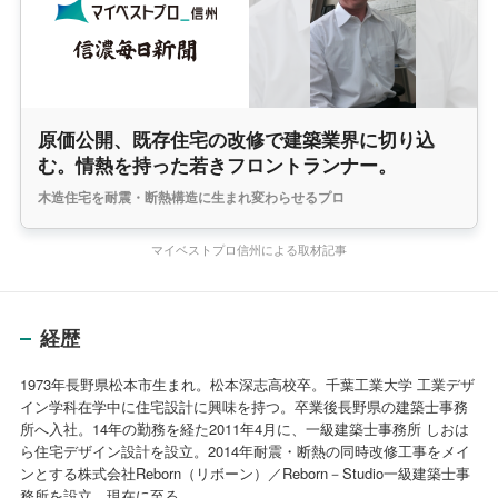
原価公開、既存住宅の改修で建築業界に切り込
む。情熱を持った若きフロントランナー。
木造住宅を耐震・断熱構造に生まれ変わらせるプロ
マイベストプロ信州による取材記事
経歴
1973年長野県松本市生まれ。松本深志高校卒。千葉工業大学 工業デザ
イン学科在学中に住宅設計に興味を持つ。卒業後長野県の建築士事務
所へ入社。14年の勤務を経た2011年4月に、一級建築士事務所 しおは
ら住宅デザイン設計を設立。2014年耐震・断熱の同時改修工事をメイ
ンとする株式会社Reborn（リボーン）／Reborn－Studio一級建築士事
務所を設立。現在に至る。