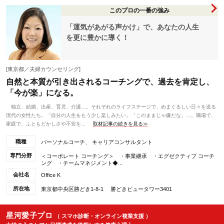
このプロの一番の強み
「運気があがる声かけ」で、あなたの人生
を更に豊かに導く！
[東京都／夫婦カウンセリング]
自然と本質が引き出されるコーチングで、過去を肯定し、
「今が楽」になる。
独立、結婚、出産、育児、介護…。それぞれのライフステージで、めまぐるしい日々を送る
現代の女性たち。「自分の人生をもう少し楽しみたい」「このままじゃ嫌だな」…。職場で、
家庭で、ふともどかしさや不安を...
取材記事の続きを見る≫
職種
パーソナルコーチ、 キャリアコンサルタント
専門分野
＜コーポレート コーチング＞ ・事業継承 ・エグゼクティブ コーチ
ング ・チームマネジメント◆...
会社名
Office K
所在地
東京都中央区勝どき1-8-1 勝どきビュータワー3401
星河愛子プロ
（ スマホ診断・オンライン複業支援 ）