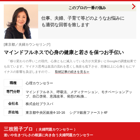
このプロの一番の強み
仕事、夫婦、子育て等どのようなお悩みに
も適切な回答を致します
[東京都／夫婦カウンセリング]
マインドフルネスで心身の健康と若さを保つお手伝い
「移り変わりの早いこの現代、心身ともに滅入っている方が大変多いとGoogleの調査結果で
も出ています。マイナス思考は血流の流れを悪くし免疫も低下させ、想像以上に心身ともにマ
イナスの影響を及ぼしますので...
取材記事の続きを見る≫
職種
心理カウンセラー
専門分野
マインドフルネス、呼吸法、メディテーション、モチベーションアッ
プ、自己啓発、意識改革、発想の転換...
会社名
株式会社プラスパ
所在地
東京都中央区銀座4-10-16 シグマ銀座ファースト4F
三枝照子プロ
（ 夫婦問題カウンセラー ）
迷いや生きづらさの根源に向き合う夫婦問題カウンセラー