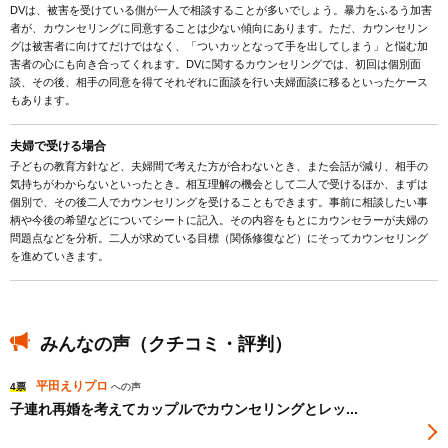
DVは、被害を受けている側が一人で相談することが多いでしょう。暴力をふるう加害
者が、カウンセリングに同意することは少ない傾向にあります。ただ、カウンセリン
グは被害者に向けてだけではなく、「ついカッとなって手を出してしまう」と悩む加
害者の心にも向き合ってくれます。DVに関するカウンセリングでは、初回は個別面
談、その後、相手の同意を得てそれぞれに面談を行い夫婦面談に移るといったケース
もあります。
夫婦で受ける場合
子どもの教育方針など、夫婦間で考えた方が合わないとき、また会話が減り、相手の
気持ちがわからないといったとき。相互理解の機会として二人で受けるほか、まずは
個別で、その後二人でカウンセリングを受けることもできます。事前に相談したい事
柄や今後の希望などについてシートに記入。その内容をもとにカウンセラーが夫婦の
問題点などを分析。二人が求めている目標（関係修復など）にそってカウンセリング
を進めていきます。
みんなの声（クチコミ・評判）
平田えりプロ
4票
への声
子連れ再婚を考えてカップルでカウンセリングとレッ...