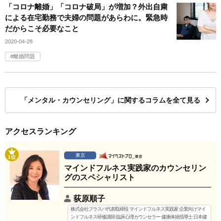
「コロナ離婚」「コロナ破局」が増加？外出自粛
による在宅勤務で夫婦の問題があらわに。緊急時
だからこそ必要なこと
2020-04-28
離婚問題
「メンタル・カウンセリング」に関するコラムを全て見る
アクセスランキング
東京
1位
マインドフルネス実践家のカウンセリン
グのスペシャリスト
荻原順子
株式会社プラスパ代表取締役 マインドフルネス実践家 企業向けマイ
ンドフルネス研修講師 臨床心理カウンセラー 健康体操指導士 日本健