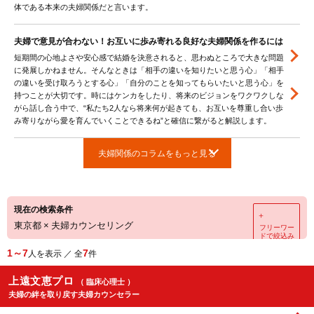
体である本来の夫婦関係だと言います。
夫婦で意見が合わない！お互いに歩み寄れる良好な夫婦関係を作るには
短期間の心地よさや安心感で結婚を決意されると、思わぬところで大きな問題
に発展しかねません。そんなときは「相手の違いを知りたいと思う心」「相手
の違いを受け取ろうとする心」「自分のことを知ってもらいたいと思う心」を
持つことが大切です。時にはケンカをしたり、将来のビジョンをワクワクしな
がら話し合う中で、“私たち2人なら将来何が起きても、お互いを尊重し合い歩
み寄りながら愛を育んでいくことできるね”と確信に繋がると解説します。
夫婦関係のコラムをもっと見る
現在の検索条件
＋
東京都
×
夫婦カウンセリング
フリーワー
ドで絞込み
1～7
7
人を表示 ／ 全
件
上遠文恵プロ
（ 臨床心理士 ）
夫婦の絆を取り戻す夫婦カウンセラー