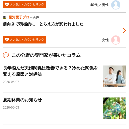
メンタル・カウンセリング
40代 ／男性
星河愛子プロ
票
への声
前向きで積極的に とらえ方が変われました
メンタル・カウンセリング
女性
この分野の専門家が書いたコラム
長年悩んだ夫婦関係は改善できる？冷めた関係を
変える原因と対処法
2026-08-07
夏期休業のお知らせ
2026-08-03