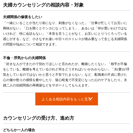
夫婦カウンセリングの相談内容・対象
夫婦関係の修復をしたい
「一緒にいることが当たり前になり、刺激がなくなった」「仕事が忙しくてお互いに
興味がない」「口を開くとケンカになってしまう」、あるいは「仲が悪いわけではな
いけれど、特に会話もない」「本音を言うことがなく、お互いにとりつくろっている
感じがする」など、小さなすれ違いや日々のストレスが積み重なって生じる夫婦関係
の問題や悩みについて相談できます。
不倫・浮気からの夫婦関係
「好きな人ができたので別れてほしいと言われたが、離婚したくない」「相手が不倫
をしている。離婚を考えているけれど何をどうすればいいかわからない」「夫(妻)が浮
気をしているのではないかと思うと不安でたまらない」など、配偶者の不貞に受けた
心の傷や怒りの感情を癒やしたり、疑心暗鬼で不安定になった心のケアをしたり。夫
婦二人の信頼関係の再構築などをサポートしてもらえます。
よくある相談内容をもっと見る
カウンセリングの受け方、進め方
どちらか一人の場合