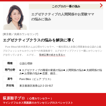
このプロの一番の強み
エグゼテクティブの人間関係やお受験ママ
の悩みに強み
[東京都／夫婦カウンセリング]
エグゼクティブクラスの悩みを解決に導く
Pure Blissの鈴木恵美さんは心理カウンセラー。一般社団法人全国心理業連合会公認の上級
プロフェッショナルカウンセラーの有資格者で、エグゼクティブファミリー層にカウンセリン
グを行っています。 エグゼ...
取材記事の続きを見る≫
職種
公認心理師
専門分野
■ エグゼクティブの職場や家庭の悩み■ 人間関係の悩み■ 夫婦関係の悩
み■ お受験の悩み■ 恋愛、婚活...
屋号
Pure Bliss（ピュア ブリス）
所在地
東京都港区南青山2-2-15-917
荻原順子プロ
（ 心理カウンセラー ）
マインドフルネス実践家のカウンセリングのスペシャリスト