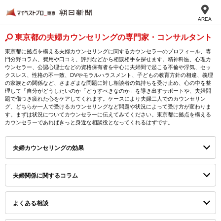
AREA
東京都の夫婦カウンセリングの専門家・コンサルタント
東京都に拠点を構える夫婦カウンセリングに関するカウンセラーのプロフィール、専
門分野コラム、費用や口コミ、評判などから相談相手を探せます。精神科医、心理カ
ウンセラー、公認心理士などの資格保有者を中心に夫婦間で起こる不倫や浮気、セッ
クスレス、性格の不一致、DVやモラルハラスメント、子どもの教育方針の相違、義理
の家族との関係など、さまざまな問題に対し相談者の気持ちを受け止め、心の中を整
理して「自分がどうしたいのか「どうすべきなのか」を導き出すサポートや、夫婦問
題で傷つき疲れた心をケアしてくれます。ケースにより夫婦二人でのカウンセリン
グ、どちらか一人で受けるカウンセリングなど問題や状況によって受け方が変わりま
す。まずは状況についてカウンセラーに伝えてみてください。東京都に拠点を構える
カウンセラーであればきっと身近な相談役となってくれるはずです。
夫婦カウンセリングの効果
夫婦関係に関するコラム
よくある相談