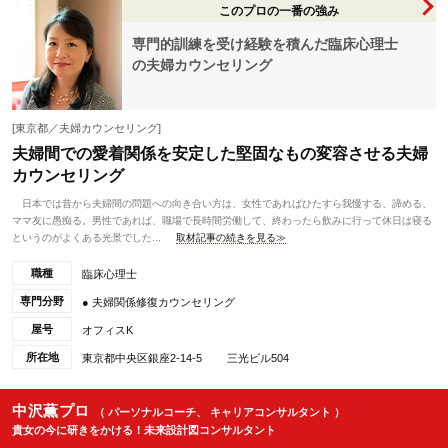
このプロの一番の強み
専門的訓練を受け経験を積んだ臨床心理士
の夫婦カウンセリング
[東京都／夫婦カウンセリング]
夫婦間での愛着関係を安定した堅固なもの変容させる夫婦
カウンセリング
日本では昔から夫婦間の問題への向き合い方は、女性であればひたすら我慢する、諦める、
ママ友に愚痴る。男性であれば、職場で長時間労働して、終わったら飲みに行って休日は寝る
というのがよくある光景でした...
取材記事の続きを見る≫
職種
臨床心理士
専門分野
● 夫婦関係修復カウンセリング
屋号
オフィスK
所在地
東京都中央区銀座2-14-5 三光ビル504
中沢薫プロ
（ パーソナルコーチ、 キャリアコンサルタント ）
貴女の今に研きをかける！未来設計図コンサルタント