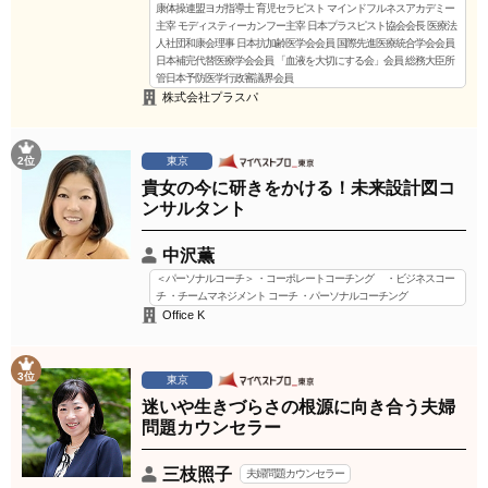
康体操連盟ヨガ指導士 育児セラピスト マインドフルネスアカデミー
主宰 モディスティーカンフー主宰 日本プラスピスト協会会長 医療法
人社団和康会理事 日本抗加齢医学会会員 国際先進医療統合学会会員
日本補完代替医療学会会員 「血液を大切にする会」会員 総務大臣所
管日本予防医学行政審議界会員
株式会社プラスパ
2位
東京
貴女の今に研きをかける！未来設計図コ
ンサルタント
中沢薫
＜パーソナルコーチ＞ ・コーポレートコーチング ・ビジネスコー
チ ・チームマネジメント コーチ ・パーソナルコーチング
Office K
3位
東京
迷いや生きづらさの根源に向き合う夫婦
問題カウンセラー
三枝照子
夫婦問題カウンセラー