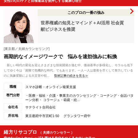
女性の心のケアと目標達成を後押しする健康心理士
このプロの一番の強み
世界権威の知見とマインド＋AI活用 社会貢
献ビジネスを推奨
[東京都／夫婦カウンセリング]
画期的なイメージワークで 悩みを速効強みに転換
新しい時代の変化を迎えさまざまな技術開発が進む中、価値基準が多様化し、モラルも低下
してゆく今は「困難で危機的な時代」でもあります。一人一人は最善を尽くして努力している
のに気象変動による大災害や犯...
取材記事の続きを見る≫
職種
スマホ診断・オンライン複業支援
専門分野
・医療・福祉・介護・事業主のカウンセリング・コーチング・会話パタ
ーン分析・ コラージュ・箱庭・絵...
会社名
サテライト合同会社
所在地
東京都府中市宮町1-50 グランタワー府中
緒方リサコプロ
（ 夫婦カウンセラー ）