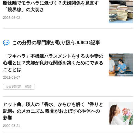
断捨離でモラハラに気づく？夫婦関係を見直す
「境界線」の大切さ
2026-08-02
この分野の専門家が取り扱うJIJICO記事
「フキハラ」不機嫌ハラスメントをする夫や妻の
心理とは？夫婦が良好な関係を築くためにできる
こととは
2021-01-07
夫婦問題 相談
ヒット曲、瑛人の「香水」からひも解く〝香りと
記憶〟のメカニズム 嗅覚がおよぼす心や体への
影響
2020-08-21