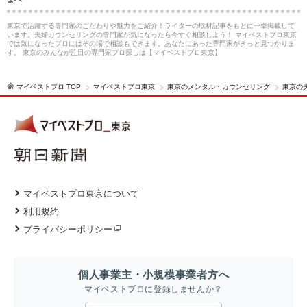
東京で活躍する専門家のこだわりや魅力をご紹介！ライターの取材記事をもとに一挙掲載して
います。夫婦カウンセリングの専門家が気になったら今すぐ相談しよう！ マイベストプロ東京
では気になったプロにはその場で相談もできます。あなたにあった専門家がきっと見つかりま
す。 東京のみんなが注目の専門家プロ探しは【マイベストプロ東京】
マイベストプロ TOP
マイベストプロ東京
東京のメンタル・カウンセリング
東京の
マイベストプロ東京について
利用規約
プライバシーポリシー
個人事業主・小規模事業者方へ
マイベストプロに登録しませんか？