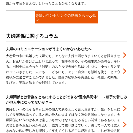
慮から本音を言えないといったことも少なくなります。
夫婦カウンセリングの効果をもっと見
る
夫婦関係に関するコラム
夫婦のコミュニケーションがうまくいかないあなたへ
大恋愛の末に結婚した夫婦でも、そんなに夫婦生活がうまくいくとは限りませ
ん。お互いが自分が正しいと思って、相手を責め、その結果夫が怒鳴る。キレ
る。別居中に出会った「傾聴」のスキルで夫婦生活は少しづつ、ゆっくりと変
わっていきました。夫にも、こどもにも、そして自分にも傾聴を使うことで心
穏やかに過ごすことができました。自身の経験から実感した「傾聴」の効果、
学び方、実践方法までを解説しています。
夫婦関係とは苦楽をともにすることができる“運命共同体” ～相手の苦しみ
が他人事になってないか？～
夫婦というのはそもそもは赤の他人であるとよく言われますが、生計をともに
して長年連れ添っていると赤の他人のままではなく運命共同体になります。夫
婦関係というのは本来は楽しいものではなくむしろ苦しい関係にあるもの。そ
の苦しみをお互い分かち合い、協力して乗り越えていく。決して一人では支え
きれない己の苦しみを理解して支えてくれる相手に感謝する。これが運命共同