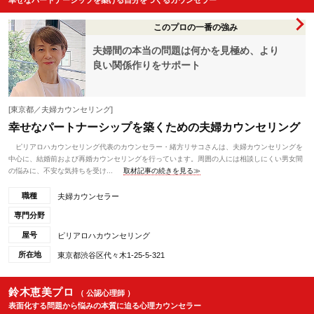
幸せなパートナーシップを築ける自分をつくるカウンセラー
このプロの一番の強み
夫婦間の本当の問題は何かを見極め、より
良い関係作りをサポート
[東京都／夫婦カウンセリング]
幸せなパートナーシップを築くための夫婦カウンセリング
ピリアロハカウンセリング代表のカウンセラー・緒方リサコさんは、夫婦カウンセリングを
中心に、結婚前および再婚カウンセリングを行っています。周囲の人には相談しにくい男女間
の悩みに、不安な気持ちを受け...
取材記事の続きを見る≫
職種
夫婦カウンセラー
専門分野
屋号
ピリアロハカウンセリング
所在地
東京都渋谷区代々木1-25-5-321
鈴木恵美プロ
（ 公認心理師 ）
表面化する問題から悩みの本質に迫る心理カウンセラー