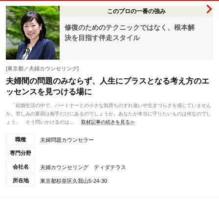
このプロの一番の強み
修復のためのテクニックではなく、根本解
決を目指す伴走スタイル
[東京都／夫婦カウンセリング]
夫婦間の問題のみならず、人生にプラスとなる考え方のエ
ッセンスを見つける場に
「結婚生活の中で、パートナーとの小さな気持ちのすれ違いや生きづらさを感じていません
か。苦しみの要因は相手だけにあるのでしょうか。あなたが本当に守りたいものは何なのでし
ょう」 そう問いかけるのは...
取材記事の続きを見る≫
職種
夫婦問題カウンセラー
専門分野
会社名
夫婦カウンセリング ティダテラス
所在地
東京都杉並区久我山5-24-30