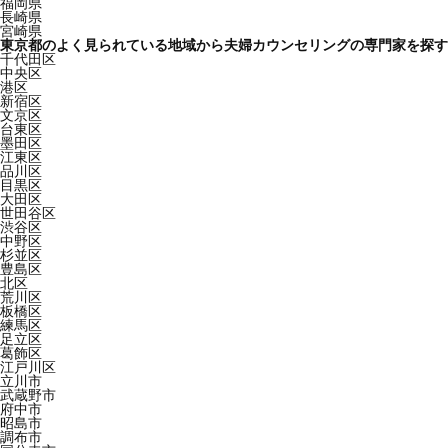
福岡県
長崎県
宮崎県
東京都のよく見られている地域から夫婦カウンセリングの専門家を探す
千代田区
中央区
港区
新宿区
文京区
台東区
墨田区
江東区
品川区
目黒区
大田区
世田谷区
渋谷区
中野区
杉並区
豊島区
北区
荒川区
板橋区
練馬区
足立区
葛飾区
江戸川区
立川市
武蔵野市
府中市
昭島市
調布市