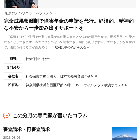
[東京都／パワハラ・ハラスメント]
完全成果報酬制で障害年金の申請を代行。経済的、精神的
な不安から一歩踏み出すサポートを
「病気やけがで生活や仕事に支障が出た際に支えとなるのが障害年金で、現役世代でも受け
取ることができます。過去にさかのぼって請求できる場合もありますが、手続きがかなり複雑
で、傷病を抱える方が自力で行...
取材記事の続きを見る≫
職種
社会保険労務士
専門分野
会社名
社会保険労務士法人 日本労働教育総合研究所
所在地
神奈川県横浜市西区戸部本町51-15 ウィルテラス横浜サウス316
この分野の専門家が書いたコラム
審査請求・再審査請求
2026-08-06