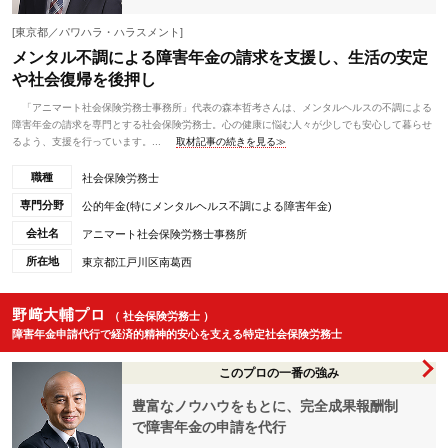
[東京都／パワハラ・ハラスメント]
メンタル不調による障害年金の請求を支援し、生活の安定
や社会復帰を後押し
「アニマート社会保険労務士事務所」代表の森本哲考さんは、メンタルヘルスの不調による
障害年金の請求を専門とする社会保険労務士。心の健康に悩む人々が少しでも安心して暮らせ
るよう、支援を行っています。...
取材記事の続きを見る≫
職種
社会保険労務士
専門分野
公的年金(特にメンタルヘルス不調による障害年金)
会社名
アニマート社会保険労務士事務所
所在地
東京都江戸川区南葛西
野﨑大輔プロ
（ 社会保険労務士 ）
障害年金申請代行で経済的精神的安心を支える特定社会保険労務士
このプロの一番の強み
豊富なノウハウをもとに、完全成果報酬制
で障害年金の申請を代行