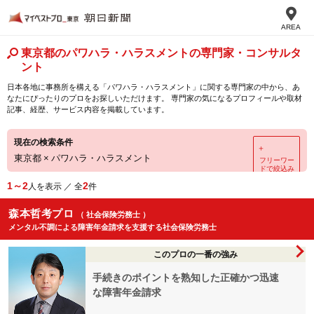
AREA
東京都のパワハラ・ハラスメントの専門家・コンサルタ
ント
日本各地に事務所を構える「パワハラ・ハラスメント」に関する専門家の中から、あ
なたにぴったりのプロをお探しいただけます。 専門家の気になるプロフィールや取材
記事、経歴、サービス内容を掲載しています。
現在の検索条件
＋
東京都
×
パワハラ・ハラスメント
フリーワー
ドで絞込み
1～2
2
人を表示 ／ 全
件
森本哲考プロ
（ 社会保険労務士 ）
メンタル不調による障害年金請求を支援する社会保険労務士
このプロの一番の強み
手続きのポイントを熟知した正確かつ迅速
な障害年金請求