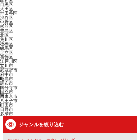
品川区
目黒区
大田区
世田谷区
渋谷区
中野区
杉並区
豊島区
北区
荒川区
板橋区
練馬区
足立区
葛飾区
江戸川区
立川市
武蔵野市
府中市
昭島市
調布市
国分寺市
国立市
西東京市
八王子市
町田市
日野市
多摩市
ジャンルを絞り込む