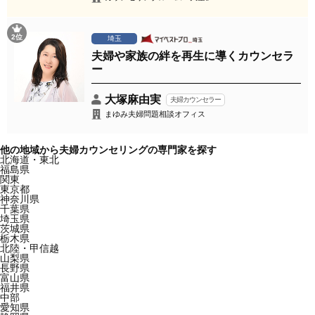
2位
埼玉
夫婦や家族の絆を再生に導くカウンセラ
ー
大塚麻由実
夫婦カウンセラー
まゆみ夫婦問題相談オフィス
他の地域から夫婦カウンセリングの専門家を探す
北海道・東北
福島県
関東
東京都
神奈川県
千葉県
埼玉県
茨城県
栃木県
北陸・甲信越
山梨県
長野県
富山県
福井県
中部
愛知県