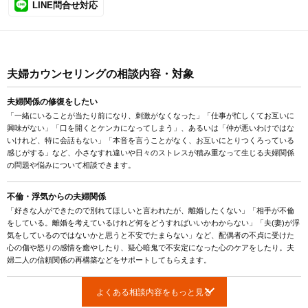
LINE問合せ対応
夫婦カウンセリングの相談内容・対象
夫婦関係の修復をしたい
「一緒にいることが当たり前になり、刺激がなくなった」「仕事が忙しくてお互いに
興味がない」「口を開くとケンカになってしまう」、あるいは「仲が悪いわけではな
いけれど、特に会話もない」「本音を言うことがなく、お互いにとりつくろっている
感じがする」など、小さなすれ違いや日々のストレスが積み重なって生じる夫婦関係
の問題や悩みについて相談できます。
不倫・浮気からの夫婦関係
「好きな人ができたので別れてほしいと言われたが、離婚したくない」「相手が不倫
をしている。離婚を考えているけれど何をどうすればいいかわからない」「夫(妻)が浮
気をしているのではないかと思うと不安でたまらない」など、配偶者の不貞に受けた
心の傷や怒りの感情を癒やしたり、疑心暗鬼で不安定になった心のケアをしたり。夫
婦二人の信頼関係の再構築などをサポートしてもらえます。
よくある相談内容をもっと見る