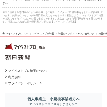
まへ
埼玉で活躍する専門家のこだわりや魅力をご紹介！ライターの取材記事をもとに一挙掲載して
います。夫婦カウンセリングの専門家が気になったら今すぐ相談しよう！ マイベストプロ埼玉
では気になったプロにはその場で相談もできます。あなたにあった専門家がきっと見つかりま
す。 埼玉のみんなが注目の専門家プロ探しは【マイベストプロ埼玉】
マイベストプロ TOP
マイベストプロ埼玉
埼玉のメンタル・カウンセリング
埼玉の
マイベストプロ埼玉について
利用規約
プライバシーポリシー
個人事業主・小規模事業者方へ
マイベストプロに登録しませんか？