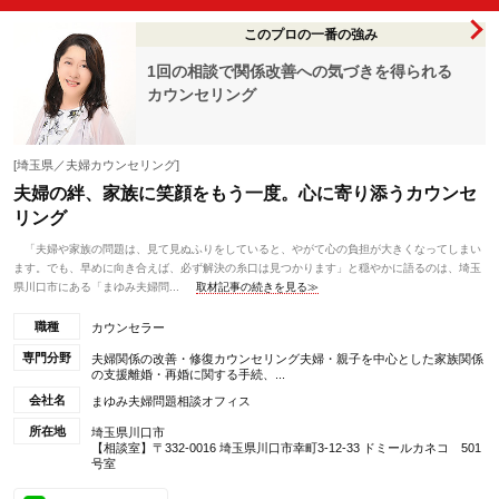
このプロの一番の強み
1回の相談で関係改善への気づきを得られる
カウンセリング
[埼玉県／夫婦カウンセリング]
夫婦の絆、家族に笑顔をもう一度。心に寄り添うカウンセ
リング
「夫婦や家族の問題は、見て見ぬふりをしていると、やがて心の負担が大きくなってしまい
ます。でも、早めに向き合えば、必ず解決の糸口は見つかります」と穏やかに語るのは、埼玉
県川口市にある「まゆみ夫婦問...
取材記事の続きを見る≫
職種
カウンセラー
専門分野
夫婦関係の改善・修復カウンセリング夫婦・親子を中心とした家族関係
の支援離婚・再婚に関する手続、...
会社名
まゆみ夫婦問題相談オフィス
所在地
埼玉県川口市
【相談室】〒332-0016 埼玉県川口市幸町3-12-33 ドミールカネコ 501
号室