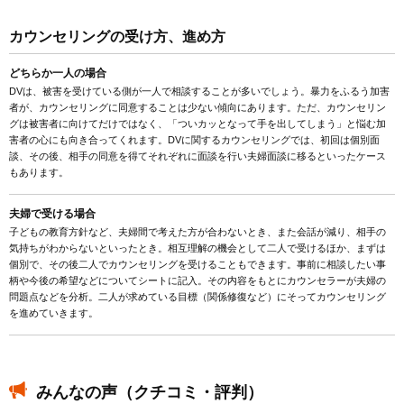
カウンセリングの受け方、進め方
どちらか一人の場合
DVは、被害を受けている側が一人で相談することが多いでしょう。暴力をふるう加害
者が、カウンセリングに同意することは少ない傾向にあります。ただ、カウンセリン
グは被害者に向けてだけではなく、「ついカッとなって手を出してしまう」と悩む加
害者の心にも向き合ってくれます。DVに関するカウンセリングでは、初回は個別面
談、その後、相手の同意を得てそれぞれに面談を行い夫婦面談に移るといったケース
もあります。
夫婦で受ける場合
子どもの教育方針など、夫婦間で考えた方が合わないとき、また会話が減り、相手の
気持ちがわからないといったとき。相互理解の機会として二人で受けるほか、まずは
個別で、その後二人でカウンセリングを受けることもできます。事前に相談したい事
柄や今後の希望などについてシートに記入。その内容をもとにカウンセラーが夫婦の
問題点などを分析。二人が求めている目標（関係修復など）にそってカウンセリング
を進めていきます。
みんなの声（クチコミ・評判）