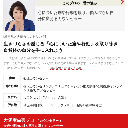
このプロの一番の強み
心についた癖や行動を取り、悩みづらい自
分に変えるカウンセラー
[埼玉県／夫婦カウンセリング]
生きづらさを感じる「心についた癖や行動」を取り除き、
自然体の自分を手に入れよう
「人は幼い頃から日常的に使われてきた言葉や、育った環境などから大きな影響を受けてい
ます。そして大人になっても、考えや行動にその影響が現れます。それがさまざまなところで
生きづらさを感じる原因になっ...
取材記事の続きを見る≫
職種
心理カウンセラー
専門分野
個人カウンセリング／コミュニケーション能力開発/催眠療法/オンライ
ン講座/ヒプノセラピー
会社名
カウンセリングルーム『大空』
所在地
埼玉県川口市川口3-2 リプレ川口一番街6号棟804号室
大塚麻由実プロ
（ カウンセラー ）
夫婦や家族の絆を再生に導くカウンセラー