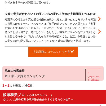
体である本来の夫婦関係だと言います。
夫婦で意見が合わない！お互いに歩み寄れる良好な夫婦関係を作るには
短期間の心地よさや安心感で結婚を決意されると、思わぬところで大きな問題
に発展しかねません。そんなときは「相手の違いを知りたいと思う心」「相手
の違いを受け取ろうとする心」「自分のことを知ってもらいたいと思う心」を
持つことが大切です。時にはケンカをしたり、将来のビジョンをワクワクしな
がら話し合う中で、“私たち2人なら将来何が起きても、お互いを尊重し合い歩
み寄りながら愛を育んでいくことできるね”と確信に繋がると解説します。
夫婦関係のコラムをもっと見る
現在の検索条件
＋
埼玉県
×
夫婦カウンセリング
フリーワー
ドで絞込み
1～2
2
人を表示 ／ 全
件
飯塚和美プロ
（ 心理カウンセラー ）
心についた癖や行動を取り除き生きやすくするカウンセラー