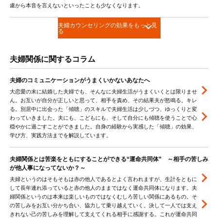
慮から本音を言えないといったことも少なくなります。
夫婦カウンセリングの効果をもっと見
る
夫婦関係に関するコラム
夫婦のコミュニケーションがうまくいかないあなたへ
大恋愛の末に結婚した夫婦でも、そんなに夫婦生活がうまくいくとは限りませ
ん。お互いが自分が正しいと思って、相手を責め、その結果夫が怒鳴る。キレ
る。別居中に出会った「傾聴」のスキルで夫婦生活は少しづつ、ゆっくりと変
わっていきました。夫にも、こどもにも、そして自分にも傾聴を使うことで心
穏やかに過ごすことができました。自身の経験から実感した「傾聴」の効果、
学び方、実践方法までを解説しています。
夫婦関係とは苦楽をともにすることができる“運命共同体” ～相手の苦しみ
が他人事になってないか？～
夫婦というのはそもそもは赤の他人であるとよく言われますが、生計をともに
して長年連れ添っていると赤の他人のままではなく運命共同体になります。夫
婦関係というのは本来は楽しいものではなくむしろ苦しい関係にあるもの。そ
の苦しみをお互い分かち合い、協力して乗り越えていく。決して一人では支え
きれない己の苦しみを理解して支えてくれる相手に感謝する。これが運命共同