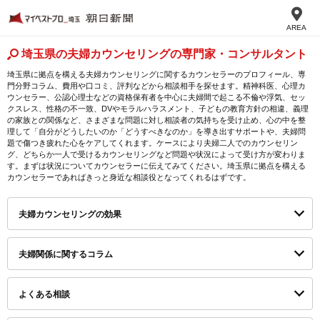
AREA
埼玉県の夫婦カウンセリングの専門家・コンサルタント
埼玉県に拠点を構える夫婦カウンセリングに関するカウンセラーのプロフィール、専
門分野コラム、費用や口コミ、評判などから相談相手を探せます。精神科医、心理カ
ウンセラー、公認心理士などの資格保有者を中心に夫婦間で起こる不倫や浮気、セッ
クスレス、性格の不一致、DVやモラルハラスメント、子どもの教育方針の相違、義理
の家族との関係など、さまざまな問題に対し相談者の気持ちを受け止め、心の中を整
理して「自分がどうしたいのか「どうすべきなのか」を導き出すサポートや、夫婦問
題で傷つき疲れた心をケアしてくれます。ケースにより夫婦二人でのカウンセリン
グ、どちらか一人で受けるカウンセリングなど問題や状況によって受け方が変わりま
す。まずは状況についてカウンセラーに伝えてみてください。埼玉県に拠点を構える
カウンセラーであればきっと身近な相談役となってくれるはずです。
夫婦カウンセリングの効果
夫婦関係に関するコラム
よくある相談