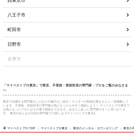
西東京市
八王子市
町田市
日野市
多摩市
「マイベストプロ東京」で東京、不登校・登校拒否の専門家・プロをご覧のみなさま
へ
東京で活躍する専門家のこだわりや魅力をご紹介！ライターの取材記事をもとに一挙掲載して
います。不登校・登校拒否の専門家が気になったら今すぐ相談しよう！ マイベストプロ東京で
は気になったプロにはその場で相談もできます。あなたにあった専門家がきっと見つかりま
す。 東京のみんなが注目の専門家プロ探しは【マイベストプロ東京】
マイベストプロ TOP
マイベストプロ東京
東京のメンタル・カウンセリング
東京の