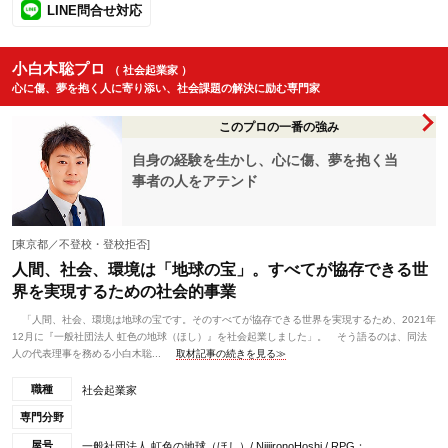
LINE問合せ対応
小白木聡プロ
（ 社会起業家 ）
心に傷、夢を抱く人に寄り添い、社会課題の解決に励む専門家
このプロの一番の強み
自身の経験を生かし、心に傷、夢を抱く当
事者の人をアテンド
[東京都／不登校・登校拒否]
人間、社会、環境は「地球の宝」。すべてが協存できる世
界を実現するための社会的事業
「人間、社会、環境は地球の宝です。そのすべてが協存できる世界を実現するため、2021年
12月に『一般社団法人 虹色の地球（ほし）』を社会起業しました」。 そう語るのは、同法
人の代表理事を務める小白木聡...
取材記事の続きを見る≫
職種
社会起業家
専門分野
屋号
一般社団法人 虹色の地球（ほし）/ NijiironoHoshi / RPG：