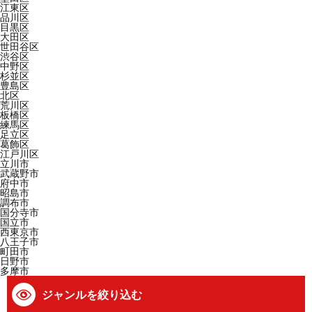
江東区
品川区
目黒区
大田区
世田谷区
渋谷区
中野区
杉並区
豊島区
北区
荒川区
板橋区
練馬区
足立区
葛飾区
江戸川区
立川市
武蔵野市
府中市
昭島市
調布市
国分寺市
国立市
西東京市
八王子市
町田市
日野市
多摩市
ジャンルを絞り込む