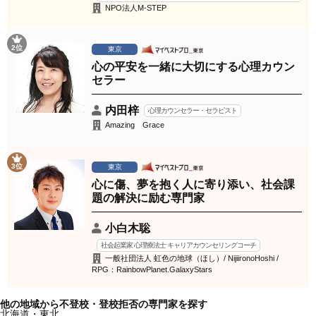
NPO法人M-STEP
2位
東京
心の平安を一緒に大切にする心理カウン
セラー
内田梓
心理カウンセラー・セラピスト
Amazing Grace
3位
東京
心に傷、夢を抱く人に寄り添い、社会課
題の解決に励む専門家
小白木聡
社会起業家 心理療法士 キャリアカウンセリングコーチ
一般社団法人 虹色の地球（ほし）/ NijiironoHoshi /
RPG：RainbowPlanet.GalaxyStars
他の地域から不登校・登校拒否の専門家を探す
北海道・東北