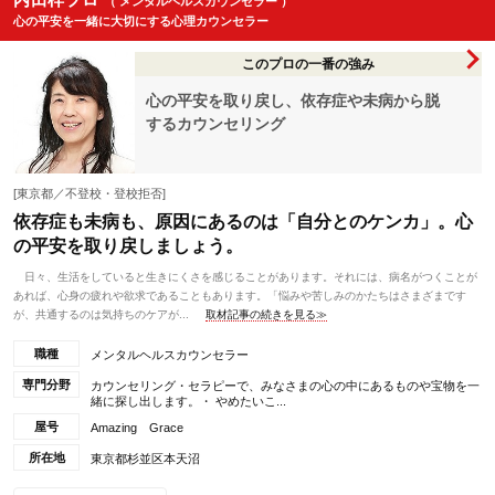
（ メンタルヘルスカウンセラー ）
心の平安を一緒に大切にする心理カウンセラー
このプロの一番の強み
心の平安を取り戻し、依存症や未病から脱
するカウンセリング
[東京都／不登校・登校拒否]
依存症も未病も、原因にあるのは「自分とのケンカ」。心
の平安を取り戻しましょう。
日々、生活をしていると生きにくさを感じることがあります。それには、病名がつくことが
あれば、心身の疲れや欲求であることもあります。「悩みや苦しみのかたちはさまざまです
が、共通するのは気持ちのケアが...
取材記事の続きを見る≫
職種
メンタルヘルスカウンセラー
専門分野
カウンセリング・セラピーで、みなさまの心の中にあるものや宝物を一
緒に探し出します。・ やめたいこ...
屋号
Amazing Grace
所在地
東京都杉並区本天沼