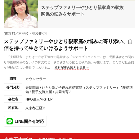
ステップファミリーやひとり親家庭の家族
関係の悩みをサポート
[東京都／不登校・登校拒否]
ステップファミリーやひとり親家庭の悩みに寄り添い、自
信を持って生きていけるようサポート
「夫婦双方、または一方が子連れで再婚する『ステップファミリー』は、元配偶者との関わ
りや血縁関係のない子の育児など、さまざまな心配ごとや戸惑いが生じます。まだまだ社会的
な理解が乏しい分野でもありま...
取材記事の続きを見る≫
職種
カウンセラー
専門分野
夫婦問題 / ひとり親 / 子連れ再婚家庭（ステップファミリー） / 離婚準
備 / 親子交流支援 / 共同養育 /...
会社名
NPO法人M-STEP
所在地
東京都三鷹市
LINE問合せ対応