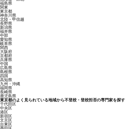
福島県
関東
東京都
神奈川県
北陸・甲信越
長野県
新潟県
福井県
中部
愛知県
岐阜県
関西
大阪府
京都府
兵庫県
中国
広島県
島根県
四国
高知県
九州・沖縄
福岡県
長崎県
鹿児島県
東京都のよく見られている地域から不登校・登校拒否の専門家を探す
千代田区
中央区
港区
新宿区
文京区
台東区
墨田区