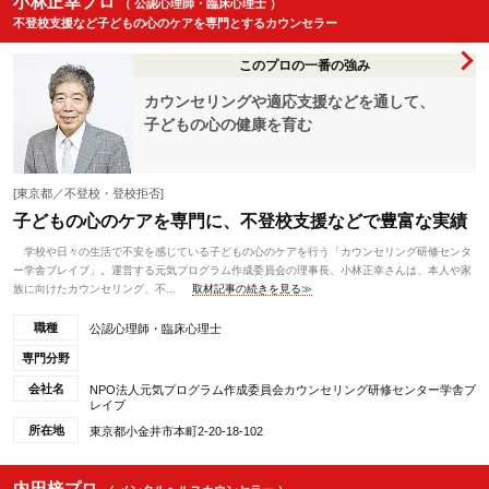
小林正幸プロ
（ 公認心理師・臨床心理士 ）
不登校支援など子どもの心のケアを専門とするカウンセラー
このプロの一番の強み
カウンセリングや適応支援などを通して、
子どもの心の健康を育む
[東京都／不登校・登校拒否]
子どもの心のケアを専門に、不登校支援などで豊富な実績
学校や日々の生活で不安を感じている子どもの心のケアを行う「カウンセリング研修センタ
ー学舎ブレイブ」。運営する元気プログラム作成委員会の理事長、小林正幸さんは、本人や家
族に向けたカウンセリング、不...
取材記事の続きを見る≫
職種
公認心理師・臨床心理士
専門分野
会社名
NPO法人元気プログラム作成委員会カウンセリング研修センター学舎ブ
レイブ
所在地
東京都小金井市本町2-20-18-102
内田梓プロ