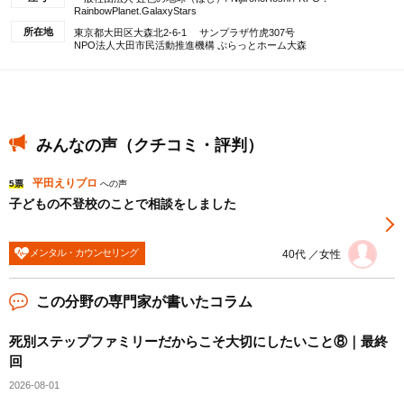
RainbowPlanet.GalaxyStars
所在地
東京都大田区大森北2-6-1 サンプラザ竹虎307号
NPO法人大田市民活動推進機構 ぷらっとホーム大森
みんなの声（クチコミ・評判）
平田えりプロ
5票
への声
子どもの不登校のことで相談をしました
メンタル・カウンセリング
40代 ／女性
この分野の専門家が書いたコラム
死別ステップファミリーだからこそ大切にしたいこと⑧｜最終
回
2026-08-01