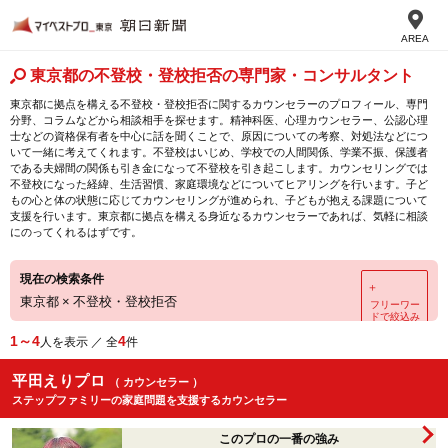
AREA
東京都の不登校・登校拒否の専門家・コンサルタント
東京都に拠点を構える不登校・登校拒否に関するカウンセラーのプロフィール、専門
分野、コラムなどから相談相手を探せます。精神科医、心理カウンセラー、公認心理
士などの資格保有者を中心に話を聞くことで、原因についての考察、対処法などにつ
いて一緒に考えてくれます。不登校はいじめ、学校での人間関係、学業不振、保護者
である夫婦間の関係も引き金になって不登校を引き起こします。カウンセリングでは
不登校になった経緯、生活習慣、家庭環境などについてヒアリングを行います。子ど
もの心と体の状態に応じてカウンセリングが進められ、子どもが抱える課題について
支援を行います。東京都に拠点を構える身近なるカウンセラーであれば、気軽に相談
にのってくれるはずです。
現在の検索条件
＋
東京都
×
不登校・登校拒否
フリーワー
ドで絞込み
1～4
4
人を表示 ／ 全
件
平田えりプロ
（ カウンセラー ）
ステップファミリーの家庭問題を支援するカウンセラー
このプロの一番の強み