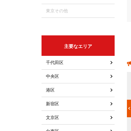
東京その他
主要なエリア
千代田区
中央区
24票
荻原順子プロ
への声
港区
性
家庭内トラブルについてのカウンセリン
グ
新宿区
を
荻原先生のカウンセリングを受けるようになってから、
文京区
言わ
もう20年以上になります。 家族の事、会社の事等、ど
んな事も聞いて頂いています。 「これは...
メンタル・カウンセリング