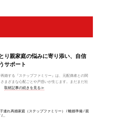
とり親家庭の悩みに寄り添い、自信
うサポート
再婚する『ステップファミリー』は、元配偶者との関
、さまざまな心配ごとや戸惑いが生じます。まだまだ社
取材記事の続きを見る≫
/ 子連れ再婚家庭（ステップファミリー） / 離婚準備 / 親
...