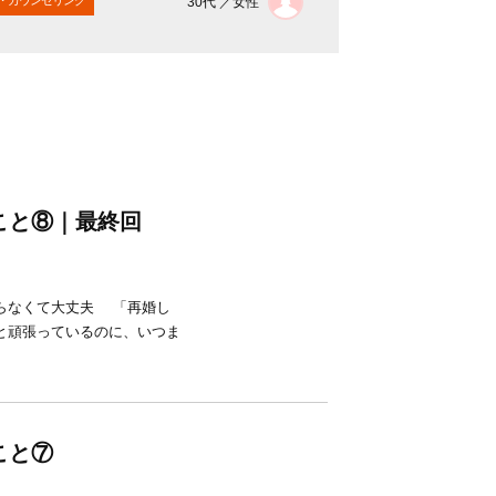
30代 ／女性
こと⑧｜最終回
らなくて大丈夫 「再婚し
と頑張っているのに、いつま
こと⑦