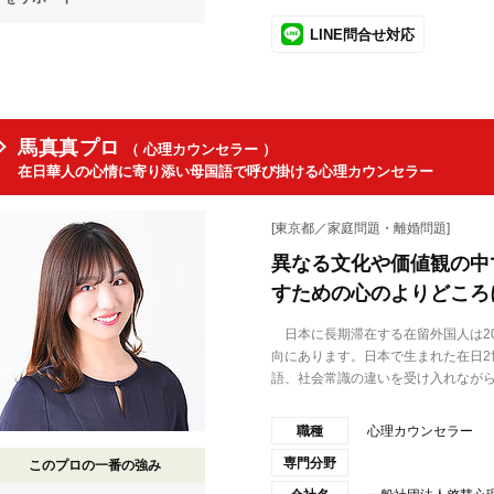
LINE問合せ対応
馬真真プロ
（ 心理カウンセラー ）
在日華人の心情に寄り添い母国語で呼び掛ける心理カウンセラー
[東京都／家庭問題・離婚問題]
異なる文化や価値観の中
すための心のよりどころ
日本に長期滞在する在留外国人は20
向にあります。日本で生まれた在日2
語、社会常識の違いを受け入れながら生
職種
心理カウンセラー
専門分野
このプロの一番の強み