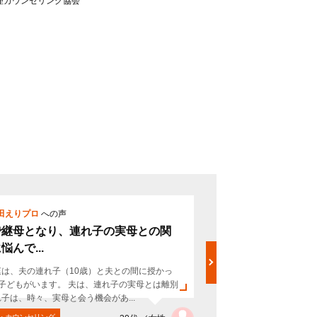
理カウンセリング協会
田えりプロ
への声
5票
平田えりプ
で継母となり、連れ子の実母との関
ステップフ
悩んで...
談しました
庭は、夫の連れ子（10歳）と夫との間に授かっ
我が家は、夫婦
子どもがいます。 夫は、連れ子の実母とは離別
歳の男の子、夫の
子は、時々、実母と会う機会があ...
してから、3年にな
・カウンセリング
メンタル・カウン