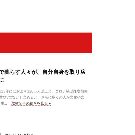
で暮らす人々が、自分自身を取り戻
に
23年にはおよそ320万人以上と、コロナ禍以降増加傾
世や3世なども含めると、さらに多くの人が文化や言
...
取材記事の続きを見る≫