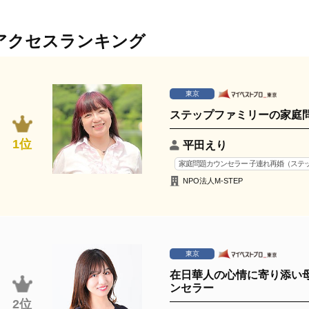
アクセスランキング
東京
ステップファミリーの家庭
1位
平田えり
家庭問題カウンセラー 子連れ再婚（ステ
NPO法人M-STEP
東京
在日華人の心情に寄り添い
ンセラー
2位