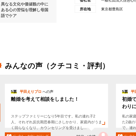
会社名
一般社団法人啓慧心
異なる文化や価値観の中に
所在地
東京都豊島区
ある心の苦悩を理解し母国
語でケア
みんなの声（クチコミ・評判）
5票
平田えりプロ
への声
5票
平
離婚を考えて相談をしました！
初婚
わりに
ステップファミリーになり5年目です。私の連れ子2
私の家
人、それぞれ反抗期思春期にさしかかり、家庭内がうま
た2歳の
く回らなくなり、カウンセリングを受けまし...
で、連れ
メンタル・カウンセリング
メンタル