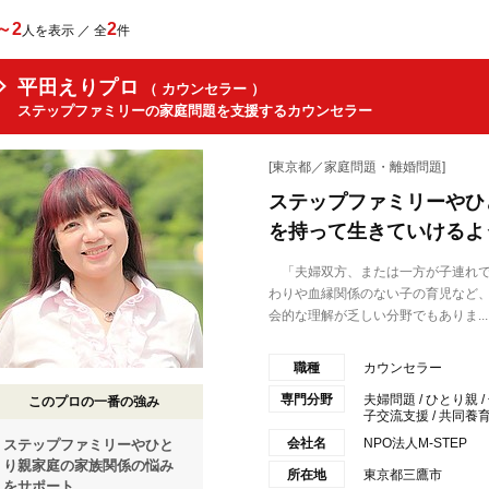
～2
2
人を表示 ／ 全
件
平田えりプロ
（ カウンセラー ）
ステップファミリーの家庭問題を支援するカウンセラー
[東京都／家庭問題・離婚問題]
ステップファミリーやひ
を持って生きていけるよ
「夫婦双方、または一方が子連れで
わりや血縁関係のない子の育児など
会的な理解が乏しい分野でもありま...
職種
カウンセラー
専門分野
夫婦問題 / ひとり親 
このプロの一番の強み
子交流支援 / 共同養育 /
会社名
NPO法人M-STEP
ステップファミリーやひと
り親家庭の家族関係の悩み
所在地
東京都三鷹市
をサポート