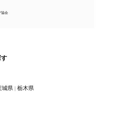
グ協会
探す
茨城県
栃木県