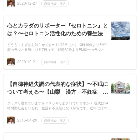
リンク...
2020-12-27
自律神経 漢方
心とカラダのサポーター『セロトニン』と
は？〜セロトニン活性化のための養生法
どうも！まずはお知らせです〜11月5日（木）13時40分よりFM甲
府のラジオ番組に11月7日（土）19時30分よりFM富士のラジオ番
組にそれぞれ出演を致します。オンエアの詳細はTwitterなどでご案
内します...
2020-10-21
自律神経 漢方
【自律神経失調の代表的な症状】〜不眠に
ついて考える〜【山梨 漢方 不妊症 さ
わたや薬局】
グッスリ寝れていますか？スッキリ起きれていますか？ 現代は24
時間型社会といわれ、生活も不規則になりがちです。近年は日本人
の5人に1人が睡眠に関して何らかの悩みを抱えており、10人に1人
が不眠症に悩...
2015-04-20
自律神経 漢方