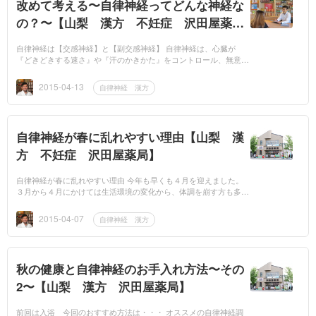
改めて考える〜自律神経ってどんな神経な
の？〜【山梨 漢方 不妊症 沢田屋薬
局】
自律神経は【交感神経】と【副交感神経】 自律神経は、心臓が
『どきどきする速さ』や『汗のかきかた』をコントロール、無意識
的に働く神経で、頑張る神経といわ れる「交感神経」と、のんび
り神経といわれる...
2015-04-13
自律神経 漢方
自律神経が春に乱れやすい理由【山梨 漢
方 不妊症 沢田屋薬局】
自律神経が春に乱れやすい理由 今年も早くも４月を迎えました。
３月から４月にかけては生活環境の変化から、体調を崩す方も多い
と思います。今月に取り上げている『自律神経』は春先にバランス
を崩すことで...
2015-04-07
自律神経 漢方
秋の健康と自律神経のお手入れ方法〜その
2〜【山梨 漢方 沢田屋薬局】
前回は入浴 今回のおすすめ方法は・・・ オススメの自律神経調