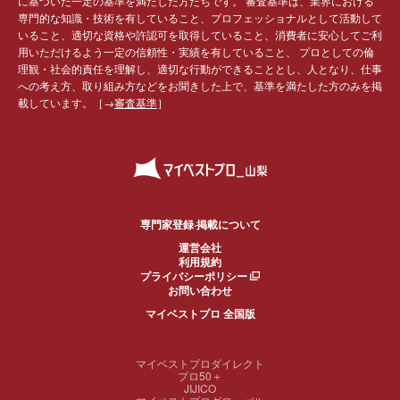
に基づいた一定の基準を満たした方たちです。 審査基準は、業界における
専門的な知識・技術を有していること、プロフェッショナルとして活動して
いること、適切な資格や許認可を取得していること、消費者に安心してご利
用いただけるよう一定の信頼性・実績を有していること、 プロとしての倫
理観・社会的責任を理解し、適切な行動ができることとし、人となり、仕事
への考え方、取り組み方などをお聞きした上で、基準を満たした方のみを掲
載しています。［→
審査基準
］
専門家登録·掲載について
運営会社
利用規約
プライバシーポリシー
お問い合わせ
マイベストプロ 全国版
マイベストプロダイレクト
プロ50＋
JIJICO