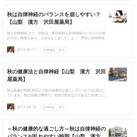
秋は自律神経のバランスを崩しやすい？
【山梨 漢方 沢田屋薬局】
秋と自律神経 さて、前回は、春同様秋も自律神経のバランスが崩
れやすい時期である、とお伝えしました。よく、季節と自律神経の
働きなどをグラフにしたものがありますが、だいたい、冬が交感神
経優位、夏が副...
2013-09-17
自律神経 漢方
秋の健康法と自律神経【山梨 漢方 沢田
屋薬局】
秋は収斂の時期 前回より秋の健康的な過ごし方についてお届けし
ています。秋は収斂の季節で、気温の変化などがあるため過ごし方
が大切である、ということをお伝えしました。この秋の過ごし方に
背き、心を...
2013-09-10
自律神経 漢方
～秋の健康的な過ごし方～秋は自律神経の
バランスが乱れやすい時期【山梨 漢方