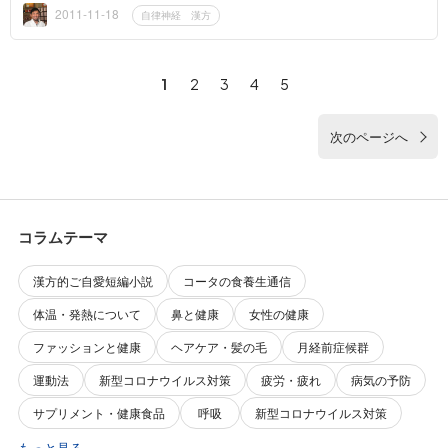
方が温泉関...
2011-11-18
自律神経 漢方
1
2
3
4
5
次のページへ
コラムテーマ
漢方的ご自愛短編小説
コータの食養生通信
体温・発熱について
鼻と健康
女性の健康
ファッションと健康
ヘアケア・髪の毛
月経前症候群
運動法
新型コロナウイルス対策
疲労・疲れ
病気の予防
サプリメント・健康食品
呼吸
新型コロナウイルス対策
もっと見る