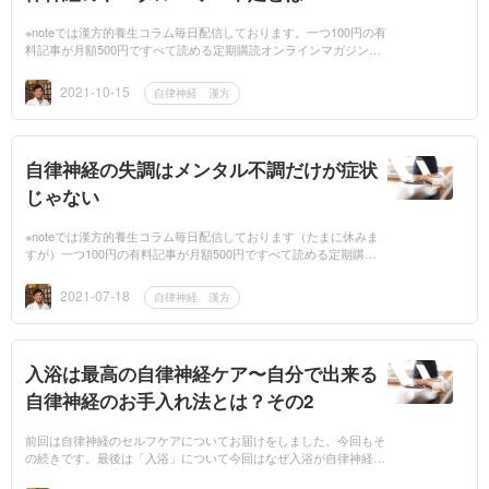
※noteでは漢方的養生コラム毎日配信しております。一つ100円の有
料記事が月額500円ですべて読める定期購読オンラインマガジン
『早川コータの漢方Labo』がとってもお得です。☆定期購読の方に
は特別特典として...
2021-10-15
自律神経 漢方
自律神経の失調はメンタル不調だけが症状
じゃない
※noteでは漢方的養生コラム毎日配信しております（たまに休みま
すが）一つ100円の有料記事が月額500円ですべて読める定期購読
オンラインマガジン『早川コータの漢方Labo』がとってもお得で
す。☆定期購読の方...
2021-07-18
自律神経 漢方
入浴は最高の自律神経ケア〜自分で出来る
自律神経のお手入れ法とは？その2
前回は自律神経のセルフケアについてお届けをしました。今回もそ
の続きです。最後は「入浴」について今回はなぜ入浴が自律神経を
整えるのか？というテーマでお届け致します。コラム本文は下記の