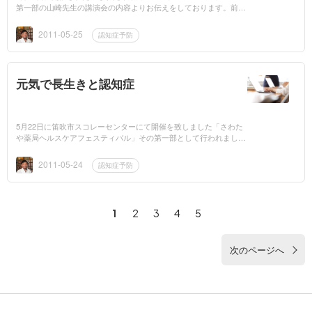
第一部の山崎先生の講演会の内容よりお伝えをしております。前回
は元気で長生きに必須の認知症についてすこしお伝えをしました。
では、この...
2011-05-25
認知症予防
元気で長生きと認知症
5月22日に笛吹市スコレーセンターにて開催を致しました「さわた
や薬局ヘルスケアフェスティバル」その第一部として行われました
講演会の内容をこのコラムを通じて皆さんにお伝えしたいと思いま
す。講師は...
2011-05-24
認知症予防
1
2
3
4
5
次のページへ