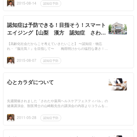
島隆太先生の...
2015-08-14
認知症予防
認知症は予防できる！目指そう！スマート
エイジング【山梨 漢方 認知症 さわた
や薬局】
【高齢化社会だからこそ考えていきたいこと】 〜認知症・物忘
れ・『脳元気！』を目指して〜 梅雨明けからの猛烈な暑さ！で
皆様カラダも頭もぐったりしている方が多いと思います。暑さで頭
の働きも今ひ...
2015-08-07
認知症予防
心とカラダについて
先週開催されました「さわたや薬局ヘルスケアフェスティバル」の
健康講演会、獣医博士の山崎毅先生の講演会の内容よりコラムをお
届けしております。昨日まで「明日からできる脳に良い生活」やカ
ルシウムの大...
2011-05-28
認知症予防