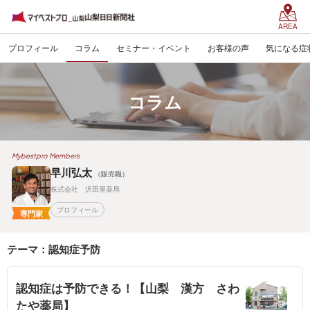
AREA
プロフィール
コラム
セミナー・イベント
お客様の声
気になる症
コラム
Mybestpro Members
早川弘太
（販売職）
株式会社 沢田屋薬局
プロフィール
専門家
テーマ：認知症予防
認知症は予防できる！【山梨 漢方 さわ
たや薬局】