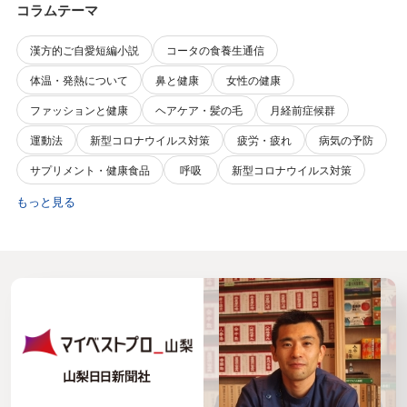
コラムテーマ
漢方的ご自愛短編小説
コータの食養生通信
体温・発熱について
鼻と健康
女性の健康
ファッションと健康
ヘアケア・髪の毛
月経前症候群
運動法
新型コロナウイルス対策
疲労・疲れ
病気の予防
サプリメント・健康食品
呼吸
新型コロナウイルス対策
もっと見る