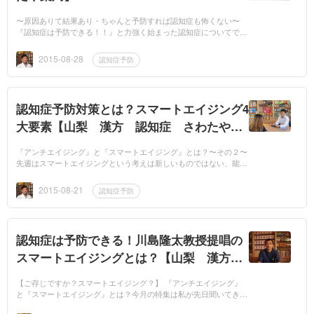
〜原因ありて結果あり・ちゃんと予防すれば認知症も怖くない〜
『認知症は予防できる！！』と力強く始まった認知症についてです
が、どんな病気も原因があります。その原因をしっかりと知ってお
くことで予防と...
2015-08-28
認知症予防
認知症予防対策とは？スマートエイジング4
大要素【山梨 漢方 認知症 さわたや薬
局】
『アンチエイジング』と『スマートエイジング』とは？〜その２〜
先週はスマートエイジングという考えは新しいものではない、能を
大成した『世阿弥』が著書なかで伝えている、とお話しました。今
週はその...
2015-08-21
認知症予防
認知症は予防できる！川島隆太教授提唱の
スマートエイジングとは？【山梨 漢方
認知症 さわたや薬局
【ご存じですか？スマートエイジング？】 『アンチエイジング』
と『スマートエイジング』とは？今月の特集は私が先日聞いてきま
した、任天堂のゲームソフト『脳トレ』で有名な東北大学教授の川