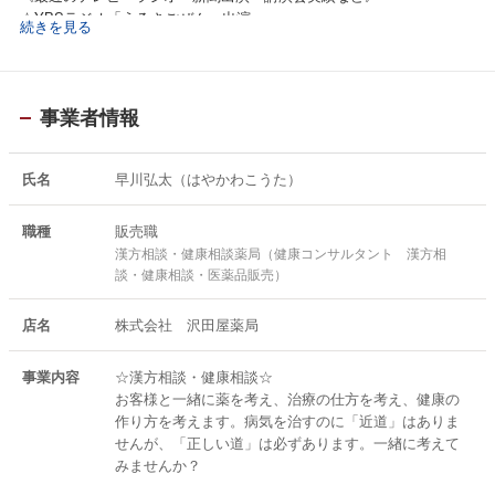
☆YBSラジオ「うるさごぜん」出演
続きを見る
☆FM甲府『ゲッ☆チュー』第1火曜日レギュラー出演
☆FMFUJI『ひろのはうたMama』に出演
☆UTYテレビ山梨 『スゴろく』に出演
☆YBSラジオ 『キックス』に出演
事業者情報
☆FM FUJI 『GOOD DAY』に出演
☆YBSラジオ『ラララ・モーニング』に出演
☆山梨日日新聞さんにちEyeに掲載
氏名
早川弘太（はやかわこうた）
☆NHKテレビニュース番組「まるごと山梨」に解説者として出演
☆YBSテレビ『ワイドニュース』に出演
職種
販売職
☆YBSラジオ・北海道のSTVラジオ・富山県KNBラジオにて放送番組
漢方相談・健康相談薬局（健康コンサルタント 漢方相
『健康ワンツースリー』に健康アドバイザーとして出演
談・健康相談・医薬品販売）
☆山梨日日新聞に健康をテーマにした異業種交流の取り組みが掲載
☆山梨新報『私の健康手帳』のコーナーに掲載
店名
株式会社 沢田屋薬局
☆読売新聞に健康相談の取り組みが掲載
☆山梨日日新聞に地域での健康講演会・お薬相談会の活動が掲載
☆笛吹市介護予防事業にて市内各地の公民館にて健康とお薬について
事業内容
☆漢方相談・健康相談☆
の講演活動を行なう
お客様と一緖に薬を考え、治療の仕方を考え、健康の
☆㈱岩野主催・『カラダ会議』にて講師を務める
作り方を考えます。病気を治すのに「近道」はありま
☆マイ健康レコード友の会定例会にて講師を務める
せんが、「正しい道」は必ずあります。一緖に考えて
☆山梨法人会講演会にて講師を務める
みませんか？
☆パルシステム山梨の女性の為の健康講座にて講師を務める