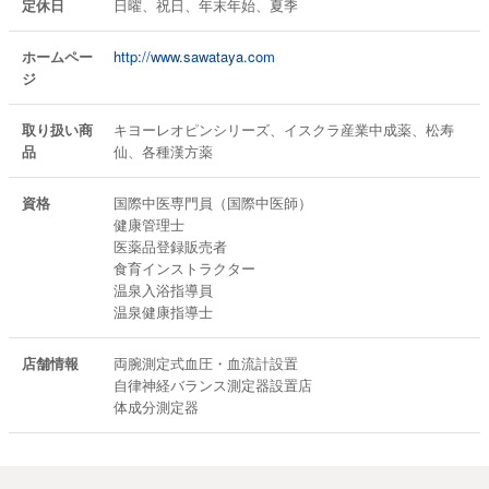
定休日
日曜、祝日、年末年始、夏季
ホームペー
http://www.sawataya.com
ジ
取り扱い商
キヨーレオピンシリーズ、イスクラ産業中成薬、松寿
品
仙、各種漢方薬
資格
国際中医専門員（国際中医師）
健康管理士
医薬品登録販売者
食育インストラクター
温泉入浴指導員
温泉健康指導士
店舗情報
両腕測定式血圧・血流計設置
自律神経バランス測定器設置店
体成分測定器