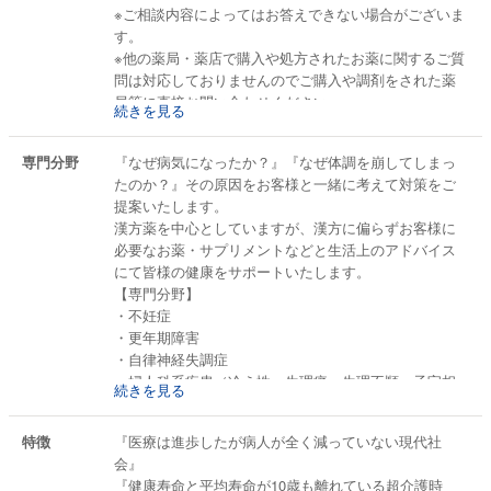
☆笛吹市倫理法人会モーニングセミナーにて講演
※ご相談内容によってはお答えできない場合がございま
☆山梨日日新聞に個室相談室設置の取り組みを掲載
す。
☆NHKニュース まるごと山梨 頑張る甲州人に出演
※他の薬局・薬店で購入や処方されたお薬に関するご質
問は対応しておりませんのでご購入や調剤をされた薬
☆学術団体日本専門薬局同志会にて講師を務める
局等に直接お問い合わせください。
続きを見る
※お問い合わせ後1週間以上当方より返信がない場合は
迷惑メールボックス等に入っているか、メール送信の
専門分野
『なぜ病気になったか？』『なぜ体調を崩してしまっ
トラブルの可能性がありますので、お手数ですが直接
たのか？』その原因をお客様と一緒に考えて対策をご
お電話にてご連絡ください（055−262−2030）
提案いたします。
※お薬の購入をご希望されない、相談のみご希望の『ご
漢方薬を中心としていますが、漢方に偏らずお客様に
相談のみ』のコースも有料（初回1時間・5,000円・税
必要なお薬・サプリメントなどと生活上のアドバイス
込）となりますがお選びいただけます。その際はご連
にて皆様の健康をサポートいたします。
絡の際お申し付けください。オンライン、電話での
【専門分野】
『ご相談のみ』の方は専用HPにて事前の申込とお支払
・不妊症
い手続きをお願い致します。
・更年期障害
☆オンライン・電話でのご購入なしの相談のみご希望
・自律神経失調症
の方はこちらから
・婦人科系疾患（冷え性・生理痛・生理不順・子宝相
https://sawataya.official.ec/items/27437974
続きを見る
談など）
・便秘相談
各種漢方相談
特徴
『医療は進歩したが病人が全く減っていない現代社
・関節痛
☆婦人科系漢方相談
会』
・各種アレルギー疾患 など
☆不妊相談・子宝相談
『健康寿命と平均寿命が10歳も離れている超介護時