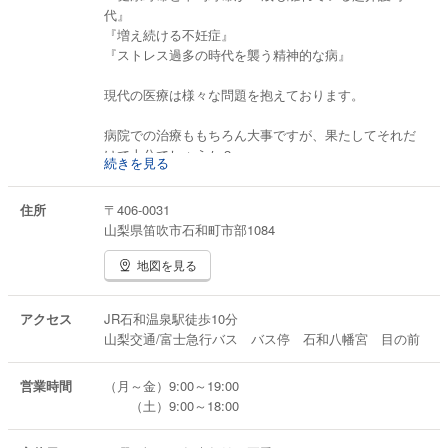
代』
『増え続ける不妊症』
☆漢方便秘相談
『ストレス過多の時代を襲う精神的な病』
☆「ぢ」の相談
☆鼻の症状・ちくのう相談
現代の医療は様々な問題を抱えております。
☆アレルギー相談
☆漢方ダイエット相談
病院での治療ももちろん大事ですが、果たしてそれだ
けで十分でしょうか？
続きを見る
など
私はお客様の身体の弱りの原因、どうすれば病気を治
住所
〒406-0031
し、病気に向きあい、病気と付き合える体作りができ
山梨県笛吹市石和町市部1084
るのか？お客様と一緒に考えていくことで地域の健康
に奉仕できればと考えています。
地図を見る
創業240年を越えさせていただき、地域への感謝の気持
を健康相談を通じて皆様にお届けできればと思いま
アクセス
JR石和温泉駅徒歩10分
す。
山梨交通/富士急行バス バス停 石和八幡宮 目の前
まずはお気軽にご相談ください。
営業時間
（月～金）9:00～19:00
（土）9:00～18:00