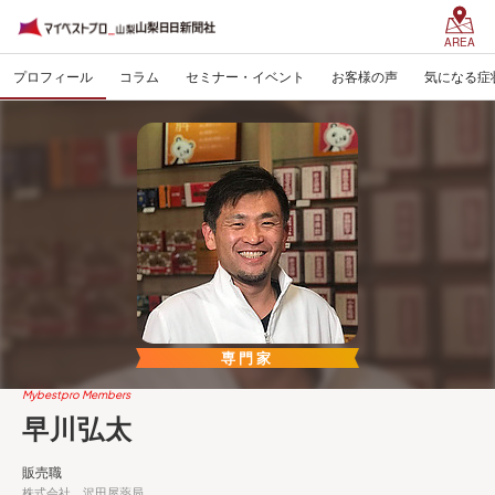
AREA
プロフィール
コラム
セミナー・イベント
お客様の声
気になる症
専門家
Mybestpro Members
早川弘太
販売職
株式会社 沢田屋薬局