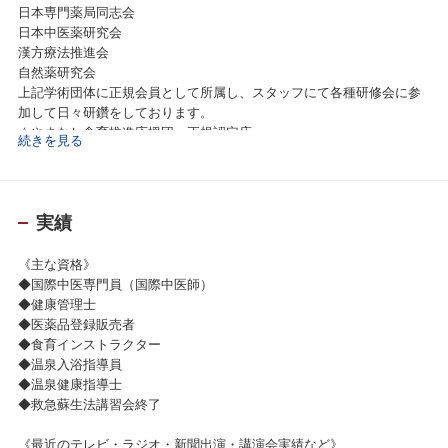
日本専門薬局同志会
日本中医薬研究会
漢方療法推進会
自然薬研究会
上記学術団体に正規会員として所属し、スタッフにて各種研修会に参
加して日々研鑽をしております。
☆やまなし食育推進応援団 正規認定店
続きを見る
実績
《主な資格》
◆国際中医専門員（国際中医師）
◆健康管理士
◆医薬品登録販売者
◆食育インストラクター
◆温泉入浴指導員
◆温泉健康指導士
◆救急蘇生法講習会終了
《最近のテレビ・ラジオ・新聞出演・講演会実績など》