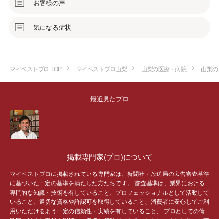
お客様の声
気になる症状
マイベストプロ TOP
マイベストプロ山梨
山梨の医療・病院
山梨の
最近見たプロ
掲載専門家(プロ)について
マイベストプロに掲載されている専門家は、新聞社・放送局の広告審査基準
に基づいた一定の基準を満たした方たちです。 審査基準は、業界における
専門的な知識・技術を有していること、プロフェッショナルとして活動して
いること、適切な資格や許認可を取得していること、消費者に安心してご利
用いただけるよう一定の信頼性・実績を有していること、 プロとしての倫