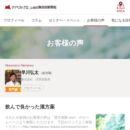
AREA
プロフィール
コラム
セミナー・イベント
お客様の声
気になる症
お客様の声
Mybestpro Members
早川弘太
（販売職）
株式会社 沢田屋薬局
プロフィール
専門家
飲んで良かった漢方薬
さわたや薬局のお客様の声は「漢方体験.com」のホー
ムページより御覧いただけます。下記のリンクより御覧
ください～http://www.kanpo-taiken.com/experience/res