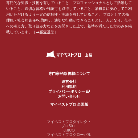
専門的な知識・技術を有していること、プロフェッショナルとして活動して
いること、適切な資格や許認可を取得していること、消費者に安心してご利
用いただけるよう一定の信頼性・実績を有していること、 プロとしての倫
理観・社会的責任を理解し、適切な行動ができることとし、人となり、仕事
への考え方、取り組み方などをお聞きした上で、基準を満たした方のみを掲
載しています。［→
審査基準
］
専門家登録·掲載について
運営会社
利用規約
プライバシーポリシー
お問い合わせ
マイベストプロ 全国版
マイベストプロダイレクト
プロ50＋
JIJICO
マイベストプログローバル